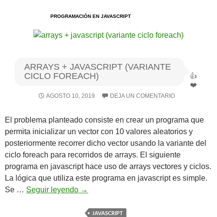
PROGRAMACIÓN EN JAVASCRIPT
Algoritmos I [Ingresar]
Ver/Ocultar temario
Breve historia Ξ Operadores lógicos
ARRAYS + JAVASCRIPT (VARIANTE
CICLO FOREACH)
Ξ Operadores de relación Ξ
Variables Ξ Estructura de un
AGOSTO 10, 2019
DEJA UN COMENTARIO
algoritmo Ξ Expresiones aritméticas
Ξ Enunciado lectura/escritura Ξ
El problema planteado consiste en crear un programa que
permita inicializar un vector con 10 valores aleatorios y
Enunciado de decisión (sentencias
posteriormente recorrer dicho vector usando la variante del
condicionales) Ξ Estructuras
ciclo foreach para recorridos de arrays. El siguiente
repetitivas (ciclo para, ciclo mientras,
programa en javascript hace uso de arrays vectores y ciclos.
ciclo haga-mientras) Ξ Ejercicios.
La lógica que utiliza este programa en javascript es simple.
arrays
Se …
Seguir leyendo
→
+
>> Ingresar YA a este tutorial
javascript
JAVASCRIPT