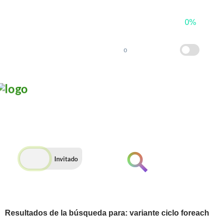
×
Saltar
al
0%
contenido
0
"Encamina
tus
Metas"
Invitado
Buscar
Fundamentos de
Desarrollo de Software
Resultados de la búsqueda para: variante ciclo foreach