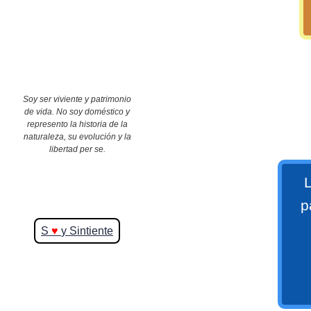
>> Ingresar YA a este tutorial
Soy ser viviente y patrimonio
de vida. No soy doméstico y
represento la historia de la
naturaleza, su evolución y la
Matemáticas Básicas y
libertad per se.
Elementales
L
p
Matemáticas
S
♥
y Sintiente
Elementales [Ingresar]
Ver/Ocultar temario
La numeración Ξ Los números Ξ El