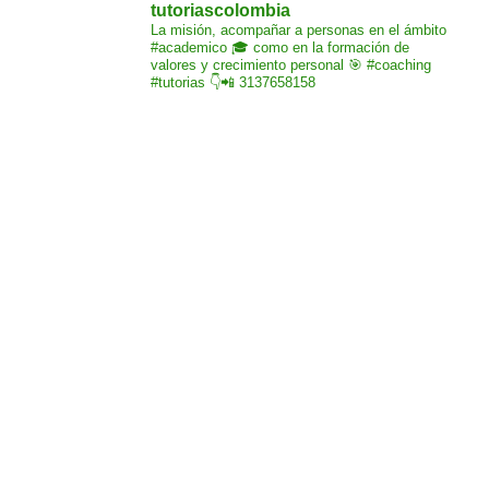
tutoriascolombia
La misión,
acompañar a personas
en el ámbito
#academico 🎓
como en la formación de
valores y crecimiento
personal 🎯 #coaching
#tutorias
👇📲 3137658158