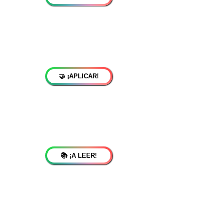
🤝 ¡APLICAR!
📚 ¡A LEER!