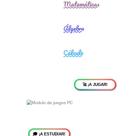
🚀 ¡A JUGAR!
🎓 ¡A ESTUDIAR!