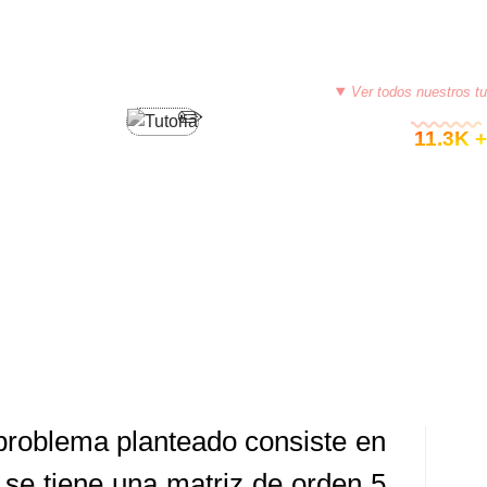
PROGRAMACIÓN EN JAVA
Ver todos nuestros tu
© 11.3K +
 – JAVA (CANTIDAD DE
LOS DECENALES)
5, 2014
TUTORIASCOLOMBIA
DEJA UN COMENTARIO
problema planteado consiste en
 se tiene una matriz de orden 5