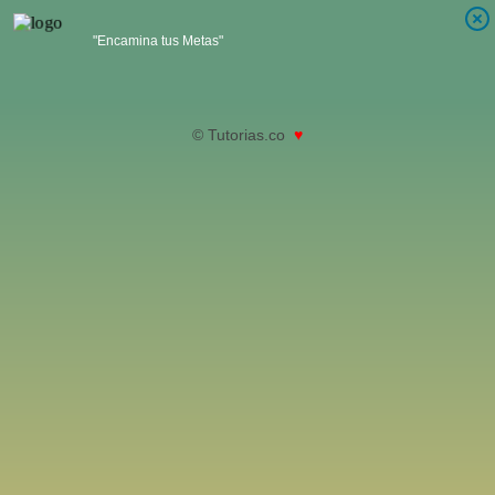
"Encamina tus Metas"
© Tutorias.co
♥