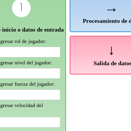
→
1
Procesamiento de 
 inicio o datos de entrada
gresar rol de jugador:
↓
gresar nivel del jugador:
Salida de dato
gresar fuerza del jugador:
gresar velocidad del