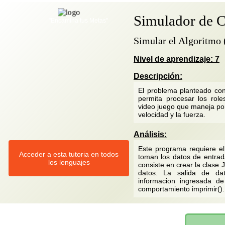
Simulador de 
"Encamina tus Metas"
Simular el Algoritmo
Nivel de aprendizaje:
7
Descripción:
El problema planteado con
permita procesar los rol
video juego que maneja por 
velocidad y la fuerza.
Análisis:
Este programa requiere el
Acceder a esta tutoria en todos
toman los datos de entrad
los lenguajes
consiste en crear la clase
datos. La salida de da
informacion ingresada d
comportamiento imprimir().