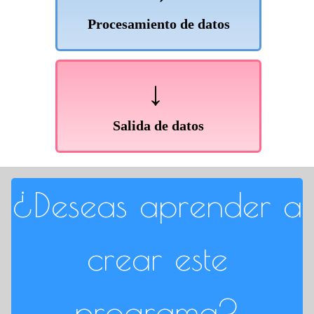
Procesamiento de datos
↓
Salida de datos
¿Deseas aprender a
crear este
programa?