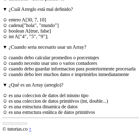
▼ ¿Cuál Arreglo está mal definido?
☺ entero A[30, 7, 10]
☺ cadena["hola", "mundo"]
☺ boolean A[true, false]
☺ int A["4", "5", "9"];
▼ ¿Cuando seria necesario usar un Array?
☺ cuando debo calcular promedios o porcentajes
☺ cuando necesito usar uno o varios contadores
☺ cuando debo guardar informacion para posteriormente procesarla
☺ cuando debo leer muchos datos e imprimirlos inmediatamente
▼ ¿Qué es un Array (arreglo)?
☺ es una coleccion de datos del mismo tipo
☺ es una coleccion de datos primitivos (int, double...)
☺ es una estructura dinamica de datos
☺ es una estructura estática de datos primitivos
© tutorias.co
↑