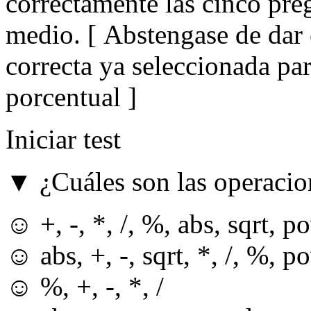
correctamente las cinco pre
medio. [
Abstengase de dar 
correcta ya seleccionada para
porcentual
]
Iniciar test
▼ ¿Cuáles son las operacion
☺ +, -, *, /, %, abs, sqrt, p
☺ abs, +, -, sqrt, *, /, %, p
☺ %, +, -, *, /