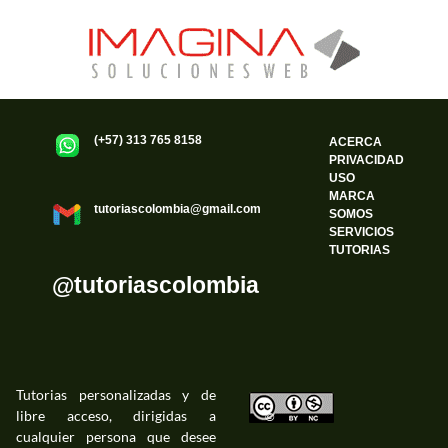
Ξ Solución ecuaciones cuadráticas
Ξ Fórmula del estudiante Ξ
Aplicación ecuaciones cuadráticas Ξ
Problemas ecuaciones cuadráticas
Ξ Función exponencial Ξ Función
(+57) 313 765 8158
ACERCA
logarítmica Ξ Sucesiones.
PRIVACIDAD
USO
MARCA
tutoriascolombia@gmail.com
SOMOS
>> Ingresar YA a este tutorial
SERVICIOS
TUTORIAS
@tutoriascolombia
Tutorias personalizadas y de
libre acceso, dirigidas a
©
cualquier persona que desee