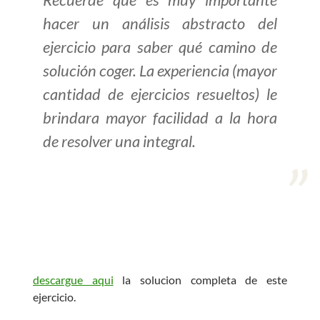
hacer un análisis abstracto del
>> Ingresar YA a este tutorial
ejercicio para saber qué camino de
solución coger. La experiencia (mayor
Estructuras de Datos I
cantidad de ejercicios resueltos) le
[Ingresar]
brindara mayor facilidad a la hora
Ver/Ocultar temario
de resolver una integral.
Algoritmos eficientes Ξ
Representación de polinomios Ξ
POO Ξ Manejo de pilas (stack) Ξ
Manejo de colas (queue) Ξ Listas
ligadas (LSL, LSLC, LDL, LDLC) Ξ
Matrices dispersas Ξ
descargue aqui
la solucion completa de este
Representación de árboles Ξ
ejercicio.
Representación de grafos.