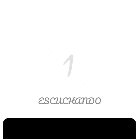
>> Ingresar YA a este tutorial
Estructuras de Datos II
[Ingresar]
Ver/Ocultar temario
Axiomatización Ξ Tablas de decisión
Ξ Polinomios como listas ligadas Ξ
Pilas como lista ligada Ξ Colas
ESCUCHANDO
como lista ligada Ξ Arreglos en
memoria Ξ Matrices dispersas en
vector y lista ligada Ξ Árboles
binarios Ξ Árboles AVL Ξ Grafos Ξ
Tratamiento de archivos.