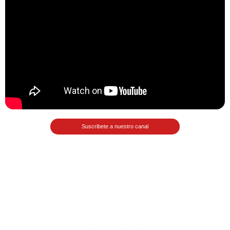
>> Ingresar YA a este tutorial
Matemáticas Básicas y
Elementales
Suscribete a nuestro canal
Matemáticas
Elementales [Ingresar]
Ver/Ocultar temario
La numeración Ξ Los números Ξ El