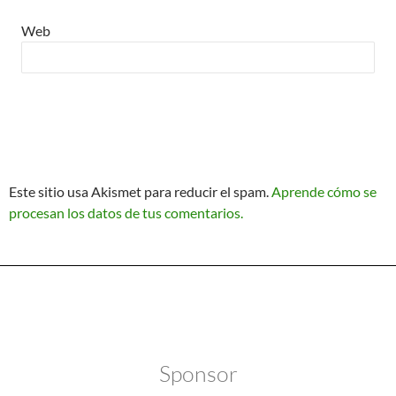
Web
>> Ingresar YA a este tutorial
Matemáticas Básicas III
[Ingresar]
Ver/Ocultar temario
Este sitio usa Akismet para reducir el spam.
Aprende cómo se
procesan los datos de tus comentarios.
Funciones polinómicas Ξ Función
polinómica cuadrática Ξ Aplicación
funciones cuadráticas Ξ Números
Política de Privacidad
Funciona gracias a WordPress
complejos Ξ Operaciones con
números complejos Ξ
Representación de números
Sponsor
complejos Ξ Ecuaciones cuadráticas