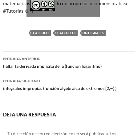
Ver/Ocultar temario
matematicas han permitido un progreso inconmensurable»
#Tutorias ☺»]
Propiedades de los reales (R) Ξ
Aplicación y operaciones con los
reales (R) Ξ Propiedades de los
CALCULO
CALCULO II
INTEGRALES
radicales Ξ Aplicación y operación
con los radicales Ξ Expresiones
Navegación
algebraicas Ξ Operaciones con
ENTRADA ANTERIOR
de
hallar la derivada implicita de la (funcion logaritmo)
polinomios Ξ Productos notables Ξ
Factorización Ξ Ejercicios
entradas
ENTRADA SIGUIENTE
factorización Ξ División de
integrales impropias (función algebraica de extremos [2,∞) )
polinomios Ξ Método cociente
residuo Ξ División sintética.
DEJA UNA RESPUESTA
>> Ingresar YA a este tutorial
Tu dirección de correo electrónico no será publicada.
Los