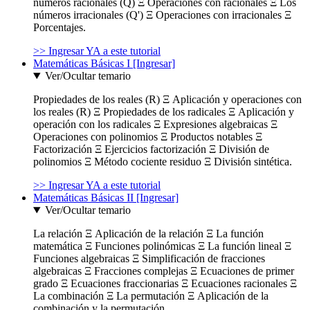
números racionales (Q) Ξ Operaciones con racionales Ξ Los
números irracionales (Q') Ξ Operaciones con irracionales Ξ
Porcentajes.
>> Ingresar YA a este tutorial
Matemáticas Básicas I [Ingresar]
Ver/Ocultar temario
Propiedades de los reales (R) Ξ Aplicación y operaciones con
los reales (R) Ξ Propiedades de los radicales Ξ Aplicación y
operación con los radicales Ξ Expresiones algebraicas Ξ
Operaciones con polinomios Ξ Productos notables Ξ
Factorización Ξ Ejercicios factorización Ξ División de
polinomios Ξ Método cociente residuo Ξ División sintética.
>> Ingresar YA a este tutorial
Matemáticas Básicas II [Ingresar]
Ver/Ocultar temario
La relación Ξ Aplicación de la relación Ξ La función
matemática Ξ Funciones polinómicas Ξ La función lineal Ξ
Funciones algebraicas Ξ Simplificación de fracciones
algebraicas Ξ Fracciones complejas Ξ Ecuaciones de primer
grado Ξ Ecuaciones fraccionarias Ξ Ecuaciones racionales Ξ
La combinación Ξ La permutación Ξ Aplicación de la
combinación y la permutación.