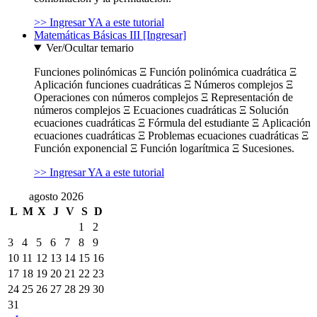
>> Ingresar YA a este tutorial
Matemáticas Básicas III [Ingresar]
Ver/Ocultar temario
Funciones polinómicas Ξ Función polinómica cuadrática Ξ
Aplicación funciones cuadráticas Ξ Números complejos Ξ
Operaciones con números complejos Ξ Representación de
números complejos Ξ Ecuaciones cuadráticas Ξ Solución
ecuaciones cuadráticas Ξ Fórmula del estudiante Ξ Aplicación
ecuaciones cuadráticas Ξ Problemas ecuaciones cuadráticas Ξ
Función exponencial Ξ Función logarítmica Ξ Sucesiones.
>> Ingresar YA a este tutorial
agosto 2026
L
M
X
J
V
S
D
1
2
3
4
5
6
7
8
9
10
11
12
13
14
15
16
17
18
19
20
21
22
23
24
25
26
27
28
29
30
31