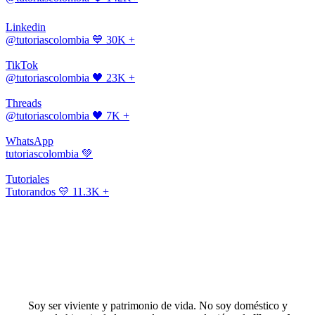
Linkedin
@tutoriascolombia
💙 30K +
TikTok
@tutoriascolombia
🖤 23K +
Threads
@tutoriascolombia
🖤 7K +
WhatsApp
tutoriascolombia
💚
Tutoriales
Tutorandos
💛 11.3K +
Soy ser viviente y patrimonio de vida. No soy doméstico y