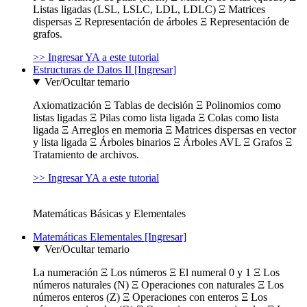
Listas ligadas (LSL, LSLC, LDL, LDLC) Ξ Matrices
dispersas Ξ Representación de árboles Ξ Representación de
grafos.
>> Ingresar YA a este tutorial
Estructuras de Datos II [Ingresar]
Ver/Ocultar temario
Axiomatización Ξ Tablas de decisión Ξ Polinomios como
listas ligadas Ξ Pilas como lista ligada Ξ Colas como lista
ligada Ξ Arreglos en memoria Ξ Matrices dispersas en vector
y lista ligada Ξ Árboles binarios Ξ Árboles AVL Ξ Grafos Ξ
Tratamiento de archivos.
>> Ingresar YA a este tutorial
Matemáticas Básicas y Elementales
Matemáticas Elementales [Ingresar]
Ver/Ocultar temario
La numeración Ξ Los números Ξ El numeral 0 y 1 Ξ Los
números naturales (N) Ξ Operaciones con naturales Ξ Los
números enteros (Z) Ξ Operaciones con enteros Ξ Los