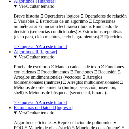
Algoritmos I [Ingresar]
Ver/Ocultar temario
Breve historia Ξ Operadores lógicos Ξ Operadores de relación
Ξ Variables Ξ Estructura de un algoritmo Ξ Expresiones
aritméticas Ξ Enunciado lectura/escritura Ξ Enunciado de
decisión (sentencias condicionales) Ξ Estructuras repetitivas
(ciclo para, ciclo mientras, ciclo haga-mientras) Ξ Ejercicios.
>> Ingresar YA a este tutorial
Algoritmos II [Ingresar]
Ver/Ocultar temario
Prueba de escritorio Ξ Manejo cadenas de texto Ξ Funciones
con cadenas Ξ Procedimientos Ξ Funciones Ξ Recursión Ξ
Arreglos unidimensionales (vectores) Ξ Arreglos
bidimensionales (matrices) Ξ Arreglos multidimensionales Ξ
Métodos de ordenamiento (burbuja, selección, inserción,
shell) Ξ Métodos de búsqueda (secuencial, binaria).
>> Ingresar YA a este tutorial
Estructuras de Datos I [Ingresar]
Ver/Ocultar temario
Algoritmos eficientes Ξ Representación de polinomios Ξ
POO Ξ Manejo de pilas (stack) Ξ Manejo de colas (queue) Ξ