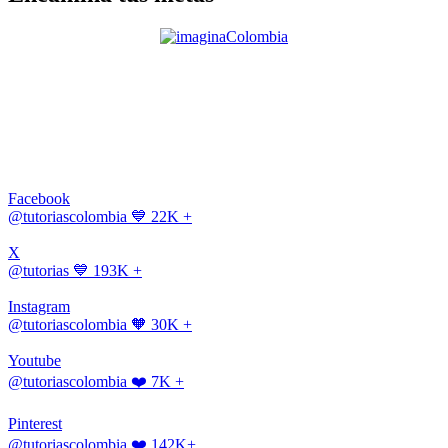
Facebook
@tutoriascolombia
💙 22K +
X
@tutorias
💙 193K +
Instagram
@tutoriascolombia
🧡 30K +
Youtube
@tutoriascolombia
❤️ 7K +
Pinterest
@tutoriascolombia
❤️ 142K+