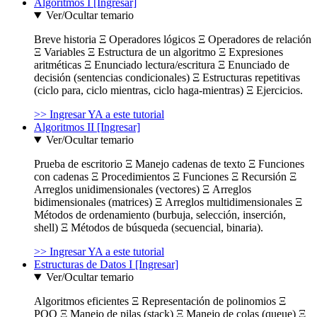
Algoritmos I [Ingresar]
Ver/Ocultar temario
Breve historia Ξ Operadores lógicos Ξ Operadores de relación
Ξ Variables Ξ Estructura de un algoritmo Ξ Expresiones
aritméticas Ξ Enunciado lectura/escritura Ξ Enunciado de
decisión (sentencias condicionales) Ξ Estructuras repetitivas
(ciclo para, ciclo mientras, ciclo haga-mientras) Ξ Ejercicios.
>> Ingresar YA a este tutorial
Algoritmos II [Ingresar]
Ver/Ocultar temario
Prueba de escritorio Ξ Manejo cadenas de texto Ξ Funciones
con cadenas Ξ Procedimientos Ξ Funciones Ξ Recursión Ξ
Arreglos unidimensionales (vectores) Ξ Arreglos
bidimensionales (matrices) Ξ Arreglos multidimensionales Ξ
Métodos de ordenamiento (burbuja, selección, inserción,
shell) Ξ Métodos de búsqueda (secuencial, binaria).
>> Ingresar YA a este tutorial
Estructuras de Datos I [Ingresar]
Ver/Ocultar temario
Algoritmos eficientes Ξ Representación de polinomios Ξ
POO Ξ Manejo de pilas (stack) Ξ Manejo de colas (queue) Ξ