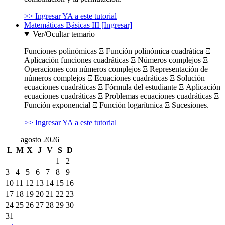
>> Ingresar YA a este tutorial
Matemáticas Básicas III [Ingresar]
Ver/Ocultar temario
Funciones polinómicas Ξ Función polinómica cuadrática Ξ
Aplicación funciones cuadráticas Ξ Números complejos Ξ
Operaciones con números complejos Ξ Representación de
números complejos Ξ Ecuaciones cuadráticas Ξ Solución
ecuaciones cuadráticas Ξ Fórmula del estudiante Ξ Aplicación
ecuaciones cuadráticas Ξ Problemas ecuaciones cuadráticas Ξ
Función exponencial Ξ Función logarítmica Ξ Sucesiones.
>> Ingresar YA a este tutorial
agosto 2026
L
M
X
J
V
S
D
1
2
3
4
5
6
7
8
9
10
11
12
13
14
15
16
17
18
19
20
21
22
23
24
25
26
27
28
29
30
31