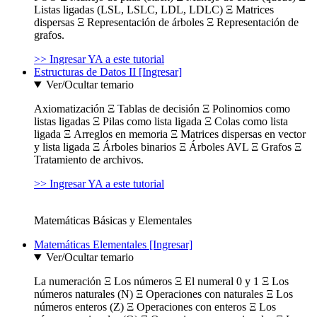
Listas ligadas (LSL, LSLC, LDL, LDLC) Ξ Matrices
dispersas Ξ Representación de árboles Ξ Representación de
grafos.
>> Ingresar YA a este tutorial
Estructuras de Datos II [Ingresar]
Ver/Ocultar temario
Axiomatización Ξ Tablas de decisión Ξ Polinomios como
listas ligadas Ξ Pilas como lista ligada Ξ Colas como lista
ligada Ξ Arreglos en memoria Ξ Matrices dispersas en vector
y lista ligada Ξ Árboles binarios Ξ Árboles AVL Ξ Grafos Ξ
Tratamiento de archivos.
>> Ingresar YA a este tutorial
Matemáticas Básicas y Elementales
Matemáticas Elementales [Ingresar]
Ver/Ocultar temario
La numeración Ξ Los números Ξ El numeral 0 y 1 Ξ Los
números naturales (N) Ξ Operaciones con naturales Ξ Los
números enteros (Z) Ξ Operaciones con enteros Ξ Los