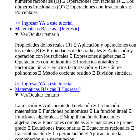
números racionales (Q) Ξ Operaciones con racionales Ξ Los
números irracionales (Q') Ξ Operaciones con irracionales Ξ
Porcentajes.
>> Ingresar YA a este tutorial
Matemáticas Básicas I [Ingresar]
Ver/Ocultar temario
Propiedades de los reales (R) Ξ Aplicación y operaciones con
los reales (R) Ξ Propiedades de los radicales Ξ Aplicación y
operación con los radicales Ξ Expresiones algebraicas Ξ
Operaciones con polinomios Ξ Productos notables Ξ
Factorización Ξ Ejercicios factorización Ξ División de
polinomios Ξ Método cociente residuo Ξ División sintética.
>> Ingresar YA a este tutorial
Matemáticas Básicas II [Ingresar]
Ver/Ocultar temario
La relación Ξ Aplicación de la relación Ξ La función
matemática Ξ Funciones polinómicas Ξ La función lineal Ξ
Funciones algebraicas Ξ Simplificación de fracciones
algebraicas Ξ Fracciones complejas Ξ Ecuaciones de primer
grado Ξ Ecuaciones fraccionarias Ξ Ecuaciones racionales Ξ
La combinación Ξ La permutación Ξ Aplicación de la
combinación y la permutación.