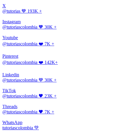
X
@tutorias
💙 193K +
Instagram
@tutoriascolombia
🧡 30K +
Youtube
@tutoriascolombia
❤️ 7K +
Pinterest
@tutoriascolombia
❤️ 142K+
Linkedin
@tutoriascolombia
💙 30K +
TikTok
@tutoriascolombia
🖤 23K +
Threads
@tutoriascolombia
🖤 7K +
WhatsApp
tutoriascolombia
💚