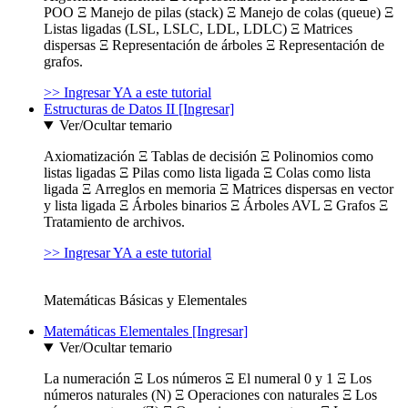
POO Ξ Manejo de pilas (stack) Ξ Manejo de colas (queue) Ξ
Listas ligadas (LSL, LSLC, LDL, LDLC) Ξ Matrices
dispersas Ξ Representación de árboles Ξ Representación de
grafos.
>> Ingresar YA a este tutorial
Estructuras de Datos II [Ingresar]
Ver/Ocultar temario
Axiomatización Ξ Tablas de decisión Ξ Polinomios como
listas ligadas Ξ Pilas como lista ligada Ξ Colas como lista
ligada Ξ Arreglos en memoria Ξ Matrices dispersas en vector
y lista ligada Ξ Árboles binarios Ξ Árboles AVL Ξ Grafos Ξ
Tratamiento de archivos.
>> Ingresar YA a este tutorial
Matemáticas Básicas y Elementales
Matemáticas Elementales [Ingresar]
Ver/Ocultar temario
La numeración Ξ Los números Ξ El numeral 0 y 1 Ξ Los
números naturales (N) Ξ Operaciones con naturales Ξ Los