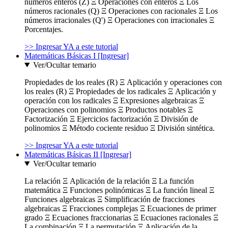
números enteros (Z) Ξ Operaciones con enteros Ξ Los
números racionales (Q) Ξ Operaciones con racionales Ξ Los
números irracionales (Q') Ξ Operaciones con irracionales Ξ
Porcentajes.
>> Ingresar YA a este tutorial
Matemáticas Básicas I [Ingresar]
Ver/Ocultar temario
Propiedades de los reales (R) Ξ Aplicación y operaciones con
los reales (R) Ξ Propiedades de los radicales Ξ Aplicación y
operación con los radicales Ξ Expresiones algebraicas Ξ
Operaciones con polinomios Ξ Productos notables Ξ
Factorización Ξ Ejercicios factorización Ξ División de
polinomios Ξ Método cociente residuo Ξ División sintética.
>> Ingresar YA a este tutorial
Matemáticas Básicas II [Ingresar]
Ver/Ocultar temario
La relación Ξ Aplicación de la relación Ξ La función
matemática Ξ Funciones polinómicas Ξ La función lineal Ξ
Funciones algebraicas Ξ Simplificación de fracciones
algebraicas Ξ Fracciones complejas Ξ Ecuaciones de primer
grado Ξ Ecuaciones fraccionarias Ξ Ecuaciones racionales Ξ
La combinación Ξ La permutación Ξ Aplicación de la