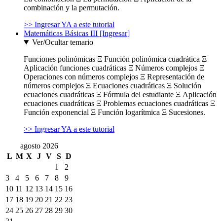
combinación y la permutación.
>> Ingresar YA a este tutorial
Matemáticas Básicas III [Ingresar]
Ver/Ocultar temario
Funciones polinómicas Ξ Función polinómica cuadrática Ξ
Aplicación funciones cuadráticas Ξ Números complejos Ξ
Operaciones con números complejos Ξ Representación de
números complejos Ξ Ecuaciones cuadráticas Ξ Solución
ecuaciones cuadráticas Ξ Fórmula del estudiante Ξ Aplicación
ecuaciones cuadráticas Ξ Problemas ecuaciones cuadráticas Ξ
Función exponencial Ξ Función logarítmica Ξ Sucesiones.
>> Ingresar YA a este tutorial
agosto 2026
L
M
X
J
V
S
D
1
2
3
4
5
6
7
8
9
10
11
12
13
14
15
16
17
18
19
20
21
22
23
24
25
26
27
28
29
30