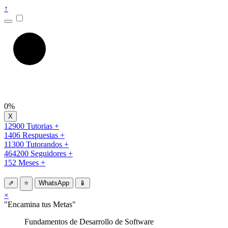
↑
0%
12900 Tutorias +
1406 Respuestas +
11300 Tutorandos +
464200 Seguidores +
152 Meses +
⇗
⭐
WhatsApp
📱
×
"Encamina tus Metas"
Fundamentos de Desarrollo de Software