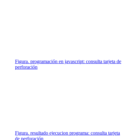
Figura. programación en javascript: consulta tarjeta de
perforación
Figura. resultado ejecucion programa: consulta tarjeta
de perforación