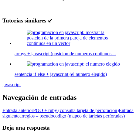
Tutorias similares ↙
arrays + javascript (posicion de numeros continuos…
sentencia if-else + javascript (el numero elegido)
javascript
Navegación de entradas
Entrada anterior
POO + ruby (consulta tarjeta de perforacion)
Entrada
siguiente
arreglos – pseudocodigo (mapeo de tarjetas perforadas)
Deja una respuesta