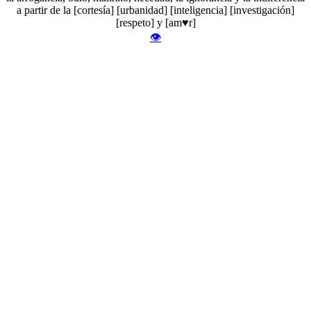
a partir de la [cortesía] [urbanidad] [inteligencia] [investigación]
[respeto] y [am♥r]
👁