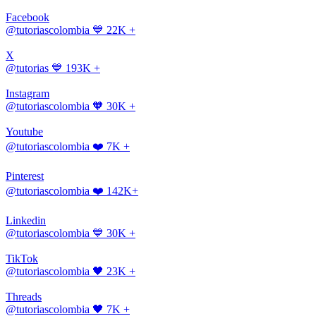
Facebook
@tutoriascolombia
💙 22K +
X
@tutorias
💙 193K +
Instagram
@tutoriascolombia
🧡 30K +
Youtube
@tutoriascolombia
❤️ 7K +
Pinterest
@tutoriascolombia
❤️ 142K+
Linkedin
@tutoriascolombia
💙 30K +
TikTok
@tutoriascolombia
🖤 23K +
Threads
@tutoriascolombia
🖤 7K +