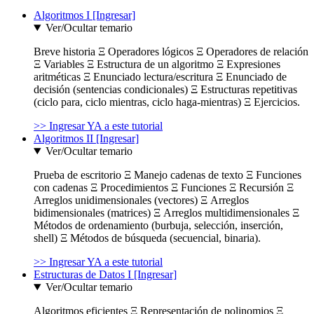
Algoritmos I [Ingresar]
Ver/Ocultar temario
Breve historia Ξ Operadores lógicos Ξ Operadores de relación
Ξ Variables Ξ Estructura de un algoritmo Ξ Expresiones
aritméticas Ξ Enunciado lectura/escritura Ξ Enunciado de
decisión (sentencias condicionales) Ξ Estructuras repetitivas
(ciclo para, ciclo mientras, ciclo haga-mientras) Ξ Ejercicios.
>> Ingresar YA a este tutorial
Algoritmos II [Ingresar]
Ver/Ocultar temario
Prueba de escritorio Ξ Manejo cadenas de texto Ξ Funciones
con cadenas Ξ Procedimientos Ξ Funciones Ξ Recursión Ξ
Arreglos unidimensionales (vectores) Ξ Arreglos
bidimensionales (matrices) Ξ Arreglos multidimensionales Ξ
Métodos de ordenamiento (burbuja, selección, inserción,
shell) Ξ Métodos de búsqueda (secuencial, binaria).
>> Ingresar YA a este tutorial
Estructuras de Datos I [Ingresar]
Ver/Ocultar temario
Algoritmos eficientes Ξ Representación de polinomios Ξ