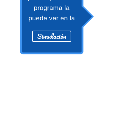
Ver/Ocultar temario
programa la
Propiedades de los reales (R) Ξ
puede ver en la
Aplicación y operaciones con los
reales (R) Ξ Propiedades de los
Simulación
radicales Ξ Aplicación y operación
con los radicales Ξ Expresiones
algebraicas Ξ Operaciones con
polinomios Ξ Productos notables Ξ
Factorización Ξ Ejercicios
factorización Ξ División de
polinomios Ξ Método cociente
residuo Ξ División sintética.
>> Ingresar YA a este tutorial