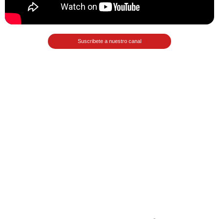
>> Ingresar YA a este tutorial
Suscribete a nuestro canal
Matemáticas Básicas
III [Ingresar]
Ver/Ocultar temario
Funciones polinómicas Ξ Función
polinómica cuadrática Ξ Aplicación
funciones cuadráticas Ξ Números
complejos Ξ Operaciones con
números complejos Ξ
Representación de números
complejos Ξ Ecuaciones cuadráticas