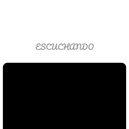
Matemáticas Básicas II
[Ingresar]
Ver/Ocultar temario
La relación Ξ Aplicación de la
ESCUCHANDO
relación Ξ La función matemática Ξ
Funciones polinómicas Ξ La función
lineal Ξ Funciones algebraicas Ξ
Simplificación de fracciones
algebraicas Ξ Fracciones complejas
Ξ Ecuaciones de primer grado Ξ
Ecuaciones fraccionarias Ξ
Ecuaciones racionales Ξ La
combinación Ξ La permutación Ξ
Aplicación de la combinación y la
permutación.