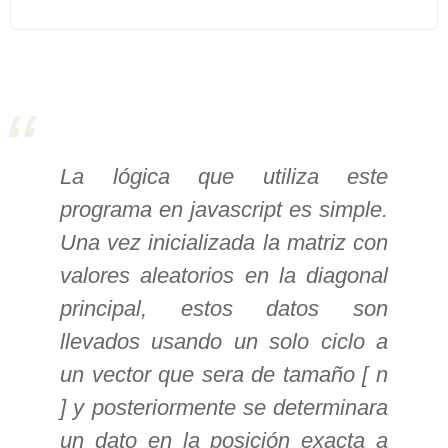
>> Ingresar YA a este tutorial
Estructuras de Datos I
[Ingresar]
La lógica que utiliza este
Ver/Ocultar temario
programa en javascript es simple.
Algoritmos eficientes Ξ
Una vez inicializada la matriz con
Representación de polinomios Ξ
valores aleatorios en la diagonal
POO Ξ Manejo de pilas (stack) Ξ
principal, estos datos son
Manejo de colas (queue) Ξ Listas
ligadas (LSL, LSLC, LDL, LDLC) Ξ
llevados usando un solo ciclo a
Matrices dispersas Ξ
un vector que sera de tamaño [ n
Representación de árboles Ξ
] y posteriormente se determinara
Representación de grafos.
un dato en la posición exacta a