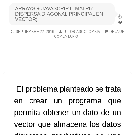
ARRAYS + JAVASCRIPT (MATRIZ
Algoritmos I [Ingresar]
DISPERSA DIAGONAL PRINCIPAL EN
VECTOR)
Ver/Ocultar temario
SEPTIEMBRE 22, 2016
TUTORIASCOLOMBIA
DEJA UN
COMENTARIO
Breve historia Ξ Operadores lógicos
Ξ Operadores de relación Ξ
Variables Ξ Estructura de un
algoritmo Ξ Expresiones aritméticas
Ξ Enunciado lectura/escritura Ξ
Enunciado de decisión (sentencias
El problema planteado se trata
condicionales) Ξ Estructuras
repetitivas (ciclo para, ciclo mientras,
en crear un programa que
ciclo haga-mientras) Ξ Ejercicios.
permita obtener un dato de un
vector que almacena los datos
>> Ingresar YA a este tutorial