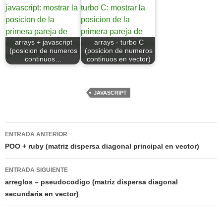
arrays + javascript
arrays - turbo C
(posicion de numeros
(posicion de numeros
continuos…
continuos en vector)
JAVASCRIPT
Navegación
ENTRADA ANTERIOR
de
POO + ruby (matriz dispersa diagonal principal en vector)
entradas
ENTRADA SIGUIENTE
arreglos – pseudocodigo (matriz dispersa diagonal
secundaria en vector)