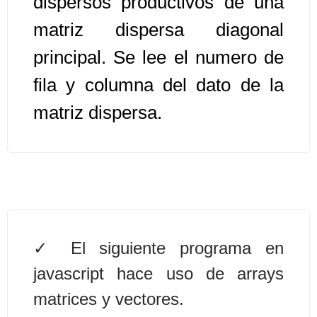
dispersos productivos de una
matriz dispersa diagonal
Algoritmos II [Ingresar]
principal. Se lee el numero de
Ver/Ocultar temario
fila y columna del dato de la
Prueba de escritorio Ξ Manejo
matriz dispersa.
cadenas de texto Ξ Funciones con
cadenas Ξ Procedimientos Ξ
Funciones Ξ Recursión Ξ Arreglos
unidimensionales (vectores) Ξ
Arreglos bidimensionales (matrices)
Ξ Arreglos multidimensionales Ξ
Métodos de ordenamiento (burbuja,
El siguiente programa en
selección, inserción, shell) Ξ
javascript hace uso de arrays
Métodos de búsqueda (secuencial,
binaria).
matrices y vectores.