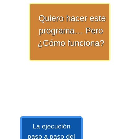
numeral 0 y 1 Ξ Los números
naturales (N) Ξ Operaciones con
Quiero hacer este
naturales Ξ Los números enteros (Z)
programa… Pero
Ξ Operaciones con enteros Ξ Los
números racionales (Q) Ξ
¿Cómo funciona?
Operaciones con racionales Ξ Los
números irracionales (Q') Ξ
Operaciones con irracionales Ξ
Porcentajes.
>> Ingresar YA a este tutorial
Matemáticas Básicas I
La ejecución
[Ingresar]
paso a paso del