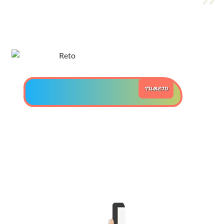
>> Ingresar YA a este tutorial
Estructuras de Datos II
[Ingresar]
TU RETO
Ver/Ocultar temario
Axiomatización Ξ Tablas de decisión
Ξ Polinomios como listas ligadas Ξ
Pilas como lista ligada Ξ Colas
como lista ligada Ξ Arreglos en
memoria Ξ Matrices dispersas en
vector y lista ligada Ξ Árboles
binarios Ξ Árboles AVL Ξ Grafos Ξ
Tratamiento de archivos.