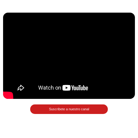
Matemáticas Básicas II
[Ingresar]
Ver/Ocultar temario
La relación Ξ Aplicación de la
relación Ξ La función matemática Ξ
Funciones polinómicas Ξ La función
lineal Ξ Funciones algebraicas Ξ
Simplificación de fracciones
algebraicas Ξ Fracciones complejas
Ξ Ecuaciones de primer grado Ξ
Ecuaciones fraccionarias Ξ
Suscribete a nuestro canal
Ecuaciones racionales Ξ La
combinación Ξ La permutación Ξ
Aplicación de la combinación y la
permutación.