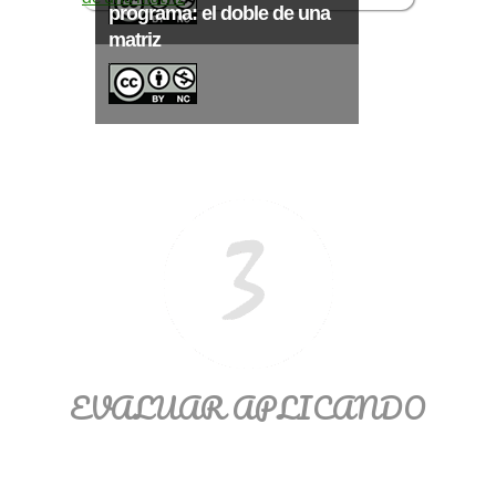
Ξ Solución ecuaciones cuadráticas
programa: el doble de una
Ξ Fórmula del estudiante Ξ
matriz
Aplicación ecuaciones cuadráticas Ξ
Problemas ecuaciones cuadráticas
Ξ Función exponencial Ξ Función
logarítmica Ξ Sucesiones.
>> Ingresar YA a este tutorial
EVALUAR APLICANDO