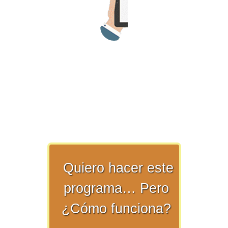
>> Ingresar YA a este tutorial
Matemáticas Básicas y
Elementales
Matemáticas
Quiero hacer este
Elementales [Ingresar]
programa… Pero
Ver/Ocultar temario
¿Cómo funciona?
La numeración Ξ Los números Ξ El