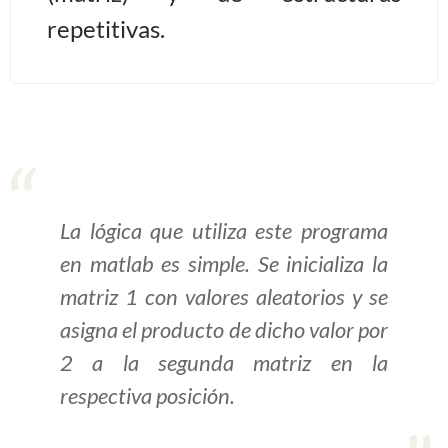
repetitivas.
>> Ingresar YA a este tutorial
Estructuras de Datos I
[Ingresar]
Ver/Ocultar temario
Algoritmos eficientes Ξ
La lógica que utiliza este programa
Representación de polinomios Ξ
en matlab es simple. Se inicializa la
POO Ξ Manejo de pilas (stack) Ξ
matriz 1 con valores aleatorios y se
Manejo de colas (queue) Ξ Listas
asigna el producto de dicho valor por
ligadas (LSL, LSLC, LDL, LDLC) Ξ
2 a la segunda matriz en la
Matrices dispersas Ξ
respectiva posición.
Representación de árboles Ξ
Representación de grafos.