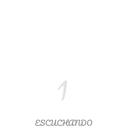
Ver/Ocultar temario
Propiedades de los reales (R) Ξ
Aplicación y operaciones con los
reales (R) Ξ Propiedades de los
radicales Ξ Aplicación y operación
con los radicales Ξ Expresiones
algebraicas Ξ Operaciones con
polinomios Ξ Productos notables Ξ
Factorización Ξ Ejercicios
factorización Ξ División de
polinomios Ξ Método cociente
residuo Ξ División sintética.
>> Ingresar YA a este tutorial
ESCUCHANDO