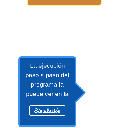
numeral 0 y 1 Ξ Los números
naturales (N) Ξ Operaciones con
naturales Ξ Los números enteros (Z)
Ξ Operaciones con enteros Ξ Los
números racionales (Q) Ξ
Operaciones con racionales Ξ Los
números irracionales (Q') Ξ
Operaciones con irracionales Ξ
La ejecución
Porcentajes.
paso a paso del
programa la
>> Ingresar YA a este tutorial
puede ver en la
Matemáticas Básicas I
Simulación
[Ingresar]