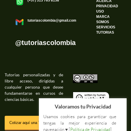
(+57) 313 765 8158
ACERCA
PRIVACIDAD
USO
MARCA
tutoriascolombia@gmail.com
SOMOS
SERVICIOS
TUTORIAS
@tutoriascolombia
Tutorias personalizadas y de
libre acceso, dirigidas a
©
cualquier persona que desee
fundamentarse en cursos de
ciencias básicas.
©
Valoramos tu Privacidad
Usamos cookies para garantizar que
SSL
tengas la mejor experiencia de
Cotizar aquí una Tutoria Web
navegación ♥ [
Política de Privacidad
]