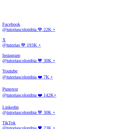
Facebook
@tutoriascolombia
💙 22K +
X
@tutorias
💙 193K +
Instagram
@tutoriascolombia
🧡 30K +
Youtube
@tutoriascolombia
❤️ 7K +
Pinterest
@tutoriascolombia
❤️ 142K+
Linkedin
@tutoriascolombia
💙 30K +
TikTok
@tutoriascolombia
🖤 23K +