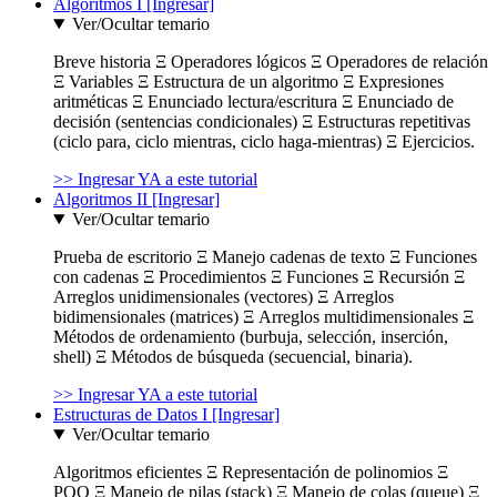
Algoritmos I [Ingresar]
Ver/Ocultar temario
Breve historia Ξ Operadores lógicos Ξ Operadores de relación
Ξ Variables Ξ Estructura de un algoritmo Ξ Expresiones
aritméticas Ξ Enunciado lectura/escritura Ξ Enunciado de
decisión (sentencias condicionales) Ξ Estructuras repetitivas
(ciclo para, ciclo mientras, ciclo haga-mientras) Ξ Ejercicios.
>> Ingresar YA a este tutorial
Algoritmos II [Ingresar]
Ver/Ocultar temario
Prueba de escritorio Ξ Manejo cadenas de texto Ξ Funciones
con cadenas Ξ Procedimientos Ξ Funciones Ξ Recursión Ξ
Arreglos unidimensionales (vectores) Ξ Arreglos
bidimensionales (matrices) Ξ Arreglos multidimensionales Ξ
Métodos de ordenamiento (burbuja, selección, inserción,
shell) Ξ Métodos de búsqueda (secuencial, binaria).
>> Ingresar YA a este tutorial
Estructuras de Datos I [Ingresar]
Ver/Ocultar temario
Algoritmos eficientes Ξ Representación de polinomios Ξ
POO Ξ Manejo de pilas (stack) Ξ Manejo de colas (queue) Ξ