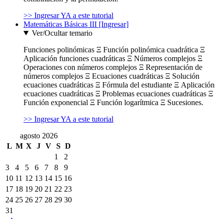
>> Ingresar YA a este tutorial
Matemáticas Básicas III [Ingresar]
Ver/Ocultar temario
Funciones polinómicas Ξ Función polinómica cuadrática Ξ
Aplicación funciones cuadráticas Ξ Números complejos Ξ
Operaciones con números complejos Ξ Representación de
números complejos Ξ Ecuaciones cuadráticas Ξ Solución
ecuaciones cuadráticas Ξ Fórmula del estudiante Ξ Aplicación
ecuaciones cuadráticas Ξ Problemas ecuaciones cuadráticas Ξ
Función exponencial Ξ Función logarítmica Ξ Sucesiones.
>> Ingresar YA a este tutorial
agosto 2026
L
M
X
J
V
S
D
1
2
3
4
5
6
7
8
9
10
11
12
13
14
15
16
17
18
19
20
21
22
23
24
25
26
27
28
29
30
31