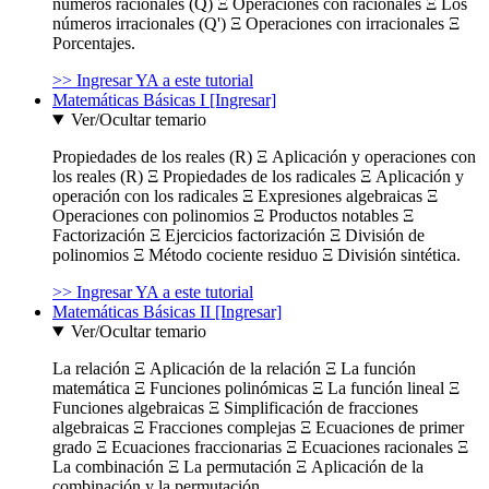
números racionales (Q) Ξ Operaciones con racionales Ξ Los
números irracionales (Q') Ξ Operaciones con irracionales Ξ
Porcentajes.
>> Ingresar YA a este tutorial
Matemáticas Básicas I [Ingresar]
Ver/Ocultar temario
Propiedades de los reales (R) Ξ Aplicación y operaciones con
los reales (R) Ξ Propiedades de los radicales Ξ Aplicación y
operación con los radicales Ξ Expresiones algebraicas Ξ
Operaciones con polinomios Ξ Productos notables Ξ
Factorización Ξ Ejercicios factorización Ξ División de
polinomios Ξ Método cociente residuo Ξ División sintética.
>> Ingresar YA a este tutorial
Matemáticas Básicas II [Ingresar]
Ver/Ocultar temario
La relación Ξ Aplicación de la relación Ξ La función
matemática Ξ Funciones polinómicas Ξ La función lineal Ξ
Funciones algebraicas Ξ Simplificación de fracciones
algebraicas Ξ Fracciones complejas Ξ Ecuaciones de primer
grado Ξ Ecuaciones fraccionarias Ξ Ecuaciones racionales Ξ
La combinación Ξ La permutación Ξ Aplicación de la
combinación y la permutación.