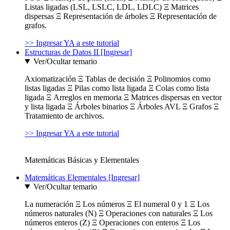
Listas ligadas (LSL, LSLC, LDL, LDLC) Ξ Matrices
dispersas Ξ Representación de árboles Ξ Representación de
grafos.
>> Ingresar YA a este tutorial
Estructuras de Datos II [Ingresar]
Ver/Ocultar temario
Axiomatización Ξ Tablas de decisión Ξ Polinomios como
listas ligadas Ξ Pilas como lista ligada Ξ Colas como lista
ligada Ξ Arreglos en memoria Ξ Matrices dispersas en vector
y lista ligada Ξ Árboles binarios Ξ Árboles AVL Ξ Grafos Ξ
Tratamiento de archivos.
>> Ingresar YA a este tutorial
Matemáticas Básicas y Elementales
Matemáticas Elementales [Ingresar]
Ver/Ocultar temario
La numeración Ξ Los números Ξ El numeral 0 y 1 Ξ Los
números naturales (N) Ξ Operaciones con naturales Ξ Los
números enteros (Z) Ξ Operaciones con enteros Ξ Los