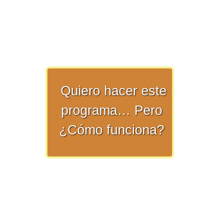
numeral 0 y 1 Ξ Los números
naturales (N) Ξ Operaciones con
naturales Ξ Los números enteros (Z)
Ξ Operaciones con enteros Ξ Los
números racionales (Q) Ξ
Operaciones con racionales Ξ Los
Quiero hacer este
números irracionales (Q') Ξ
Operaciones con irracionales Ξ
programa… Pero
Porcentajes.
¿Cómo funciona?
>> Ingresar YA a este tutorial
Matemáticas Básicas I
[Ingresar]