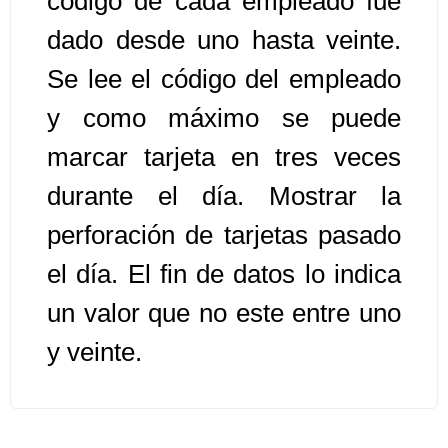
código de cada empleado fue
dado desde uno hasta veinte.
Algoritmos II [Ingresar]
Se lee el código del empleado
Ver/Ocultar temario
y como máximo se puede
Prueba de escritorio Ξ Manejo
marcar tarjeta en tres veces
cadenas de texto Ξ Funciones con
durante el día. Mostrar la
cadenas Ξ Procedimientos Ξ
Funciones Ξ Recursión Ξ Arreglos
perforación de tarjetas pasado
unidimensionales (vectores) Ξ
el día. El fin de datos lo indica
Arreglos bidimensionales (matrices)
Ξ Arreglos multidimensionales Ξ
un valor que no este entre uno
Métodos de ordenamiento (burbuja,
y veinte.
selección, inserción, shell) Ξ
Métodos de búsqueda (secuencial,
binaria).