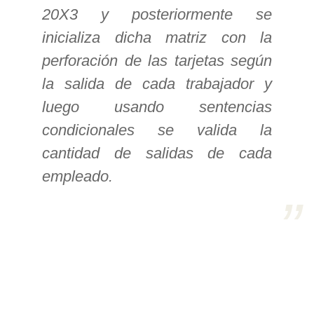
20X3 y posteriormente se
>> Ingresar YA a este tutorial
inicializa dicha matriz con la
perforación de las tarjetas según
Estructuras de Datos II
la salida de cada trabajador y
[Ingresar]
luego usando sentencias
condicionales se valida la
Ver/Ocultar temario
cantidad de salidas de cada
Axiomatización Ξ Tablas de decisión
empleado.
Ξ Polinomios como listas ligadas Ξ
Pilas como lista ligada Ξ Colas
como lista ligada Ξ Arreglos en
memoria Ξ Matrices dispersas en
vector y lista ligada Ξ Árboles
binarios Ξ Árboles AVL Ξ Grafos Ξ
Tratamiento de archivos.