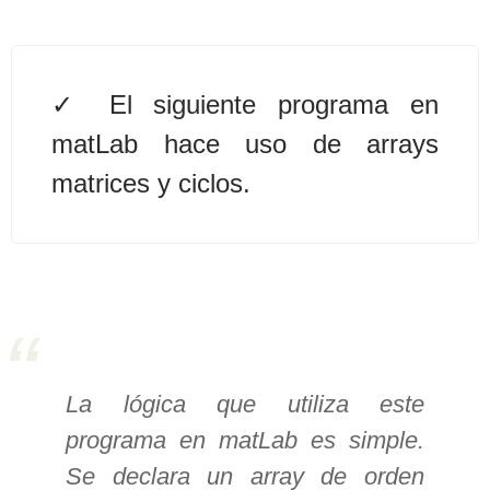
>> Ingresar YA a este tutorial
El siguiente programa en
Estructuras de Datos I
matLab hace uso de arrays
[Ingresar]
matrices y ciclos.
Ver/Ocultar temario
Algoritmos eficientes Ξ
Representación de polinomios Ξ
POO Ξ Manejo de pilas (stack) Ξ
Manejo de colas (queue) Ξ Listas
ligadas (LSL, LSLC, LDL, LDLC) Ξ
Matrices dispersas Ξ
La lógica que utiliza este
Representación de árboles Ξ
programa en matLab es simple.
Representación de grafos.
Se declara un array de orden