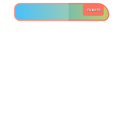
TU RETO
>> Ingresar YA a este tutorial
Matemáticas Básicas y
Elementales
Matemáticas
Elementales [Ingresar]
Ver/Ocultar temario
La numeración Ξ Los números Ξ El