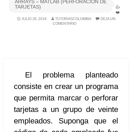
ARRAYS – MATLAB (PERFORACION DE
TARJETAS)
Algoritmos I [Ingresar]
JULIO 26, 2018
TUTORIASCOLOMBIA
DEJA UN
COMENTARIO
Ver/Ocultar temario
Breve historia Ξ Operadores lógicos
Ξ Operadores de relación Ξ
Variables Ξ Estructura de un
algoritmo Ξ Expresiones aritméticas
Ξ Enunciado lectura/escritura Ξ
El problema planteado
Enunciado de decisión (sentencias
consiste en crear un programa
condicionales) Ξ Estructuras
que permita marcar o perforar
repetitivas (ciclo para, ciclo mientras,
ciclo haga-mientras) Ξ Ejercicios.
tarjetas a un grupo de veinte
empleados. Suponga que el
>> Ingresar YA a este tutorial