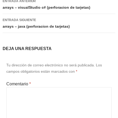
ENTRADA ANTERIOR
de
arrays – visualStudio c# (perforacion de tarjetas)
entradas
ENTRADA SIGUIENTE
arrays – java (perforacion de tarjetas)
DEJA UNA RESPUESTA
Tu dirección de correo electrónico no será publicada.
Los
campos obligatorios están marcados con
*
Comentario
*