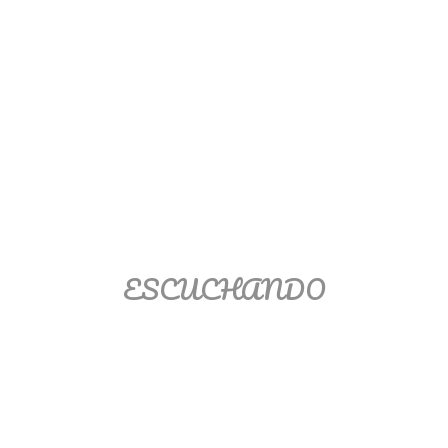
Matemáticas Básicas II
[Ingresar]
Ver/Ocultar temario
La relación Ξ Aplicación de la
relación Ξ La función matemática Ξ
Funciones polinómicas Ξ La función
lineal Ξ Funciones algebraicas Ξ
Simplificación de fracciones
ESCUCHANDO
algebraicas Ξ Fracciones complejas
Ξ Ecuaciones de primer grado Ξ
Ecuaciones fraccionarias Ξ
Ecuaciones racionales Ξ La
combinación Ξ La permutación Ξ
Aplicación de la combinación y la
permutación.