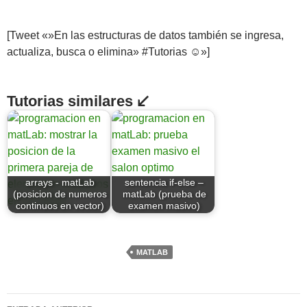
[Tweet «»En las estructuras de datos también se ingresa,
actualiza, busca o elimina» #Tutorias ☺»]
Tutorias similares ↙
arrays - matLab
sentencia if-else –
(posicion de numeros
matLab (prueba de
continuos en vector)
examen masivo)
MATLAB
Navegación