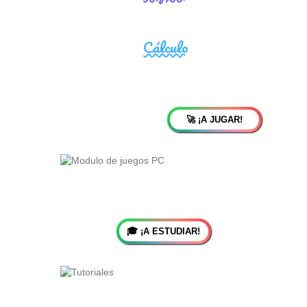
🚀 ¡A JUGAR!
🎓 ¡A ESTUDIAR!