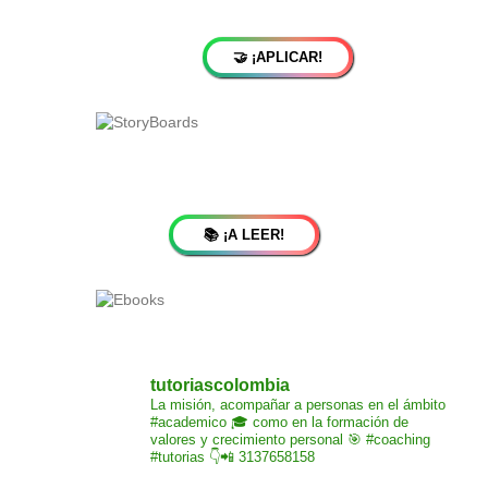
🤝 ¡APLICAR!
📚 ¡A LEER!
tutoriascolombia
La misión,
acompañar a personas
en el ámbito
#academico 🎓
como en la formación de
valores y crecimiento
personal 🎯 #coaching
#tutorias
👇📲 3137658158