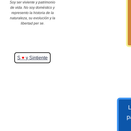
Soy ser viviente y patrimonio
de vida. No soy doméstico y
represento la historia de la
>> Ingresar YA a este tutorial
naturaleza, su evolución y la
libertad per se.
S
♥
y Sintiente
Matemáticas Básicas y
Elementales
Matemáticas
Elementales [Ingresar]
L
Ver/Ocultar temario
p
La numeración Ξ Los números Ξ El