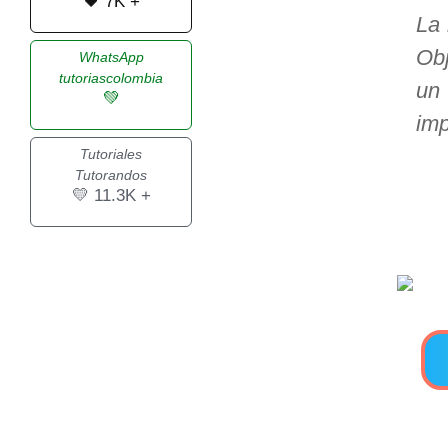
🖤 7K +
La 
>> Ingresar YA a este tutorial
Obj
WhatsApp
tutoriascolombia
un
💚
Estructuras de Datos I
imp
[Ingresar]
Tutoriales
Tutorandos
Ver/Ocultar temario
💛 11.3K +
Algoritmos eficientes Ξ
Representación de polinomios Ξ
POO Ξ Manejo de pilas (stack) Ξ
Manejo de colas (queue) Ξ Listas
ligadas (LSL, LSLC, LDL, LDLC) Ξ
Matrices dispersas Ξ
Representación de árboles Ξ
Representación de grafos.