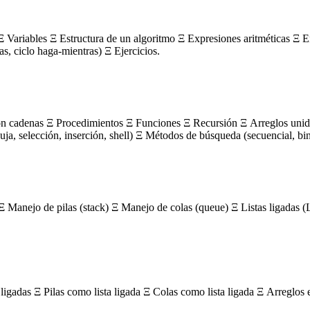
 Variables Ξ Estructura de un algoritmo Ξ Expresiones aritméticas Ξ E
ras, ciclo haga-mientras) Ξ Ejercicios.
on cadenas Ξ Procedimientos Ξ Funciones Ξ Recursión Ξ Arreglos unidi
, selección, inserción, shell) Ξ Métodos de búsqueda (secuencial, bin
Ξ Manejo de pilas (stack) Ξ Manejo de colas (queue) Ξ Listas ligada
igadas Ξ Pilas como lista ligada Ξ Colas como lista ligada Ξ Arreglos 