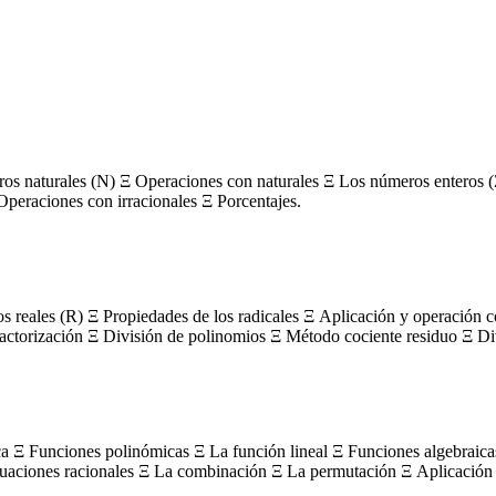
s naturales (N) Ξ Operaciones con naturales Ξ Los números enteros (
Operaciones con irracionales Ξ Porcentajes.
os reales (R) Ξ Propiedades de los radicales Ξ Aplicación y operación 
actorización Ξ División de polinomios Ξ Método cociente residuo Ξ Divi
ca Ξ Funciones polinómicas Ξ La función lineal Ξ Funciones algebraica
uaciones racionales Ξ La combinación Ξ La permutación Ξ Aplicación 