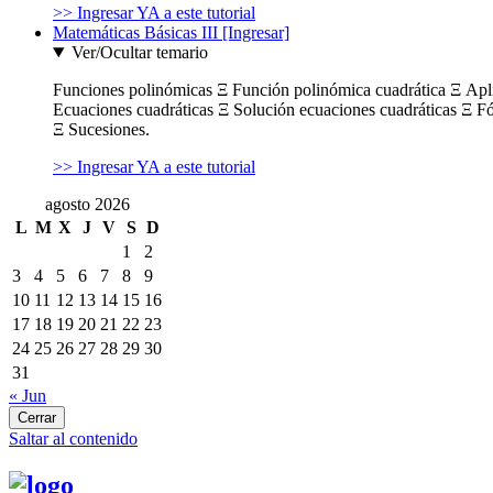
>> Ingresar YA a este tutorial
Matemáticas Básicas III [Ingresar]
Ver/Ocultar temario
Funciones polinómicas Ξ Función polinómica cuadrática Ξ Ap
Ecuaciones cuadráticas Ξ Solución ecuaciones cuadráticas Ξ F
Ξ Sucesiones.
>> Ingresar YA a este tutorial
agosto 2026
L
M
X
J
V
S
D
1
2
3
4
5
6
7
8
9
10
11
12
13
14
15
16
17
18
19
20
21
22
23
24
25
26
27
28
29
30
31
« Jun
Cerrar
Saltar al contenido