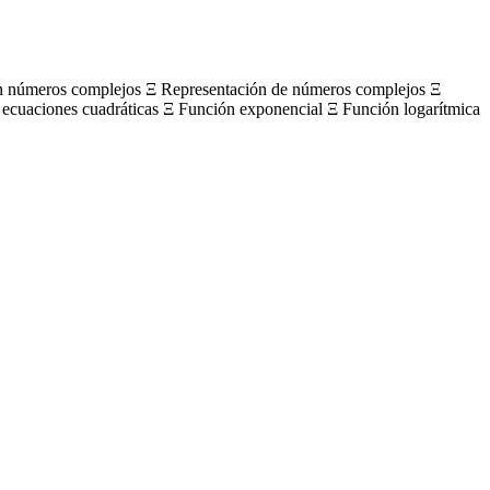
on números complejos Ξ Representación de números complejos Ξ
 ecuaciones cuadráticas Ξ Función exponencial Ξ Función logarítmica