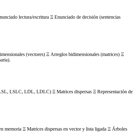
nunciado lectura/escritura Ξ Enunciado de decisión (sentencias
mensionales (vectores) Ξ Arreglos bidimensionales (matrices) Ξ
aria).
s (LSL, LSLC, LDL, LDLC) Ξ Matrices dispersas Ξ Representación de
en memoria Ξ Matrices dispersas en vector y lista ligada Ξ Árboles