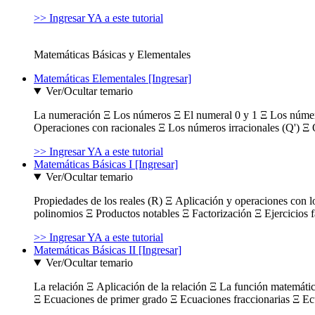
>> Ingresar YA a este tutorial
Matemáticas Básicas y Elementales
Matemáticas Elementales [Ingresar]
Ver/Ocultar temario
La numeración Ξ Los números Ξ El numeral 0 y 1 Ξ Los número
Operaciones con racionales Ξ Los números irracionales (Q') Ξ 
>> Ingresar YA a este tutorial
Matemáticas Básicas I [Ingresar]
Ver/Ocultar temario
Propiedades de los reales (R) Ξ Aplicación y operaciones con l
polinomios Ξ Productos notables Ξ Factorización Ξ Ejercicios f
>> Ingresar YA a este tutorial
Matemáticas Básicas II [Ingresar]
Ver/Ocultar temario
La relación Ξ Aplicación de la relación Ξ La función matemáti
Ξ Ecuaciones de primer grado Ξ Ecuaciones fraccionarias Ξ Ec