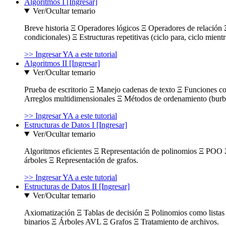
Algoritmos I [Ingresar]
Ver/Ocultar temario
Breve historia Ξ Operadores lógicos Ξ Operadores de relación Ξ
condicionales) Ξ Estructuras repetitivas (ciclo para, ciclo mient
>> Ingresar YA a este tutorial
Algoritmos II [Ingresar]
Ver/Ocultar temario
Prueba de escritorio Ξ Manejo cadenas de texto Ξ Funciones c
Arreglos multidimensionales Ξ Métodos de ordenamiento (burbuja
>> Ingresar YA a este tutorial
Estructuras de Datos I [Ingresar]
Ver/Ocultar temario
Algoritmos eficientes Ξ Representación de polinomios Ξ POO 
árboles Ξ Representación de grafos.
>> Ingresar YA a este tutorial
Estructuras de Datos II [Ingresar]
Ver/Ocultar temario
Axiomatización Ξ Tablas de decisión Ξ Polinomios como listas l
binarios Ξ Árboles AVL Ξ Grafos Ξ Tratamiento de archivos.