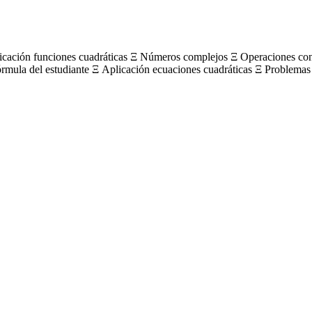
licación funciones cuadráticas Ξ Números complejos Ξ Operaciones c
órmula del estudiante Ξ Aplicación ecuaciones cuadráticas Ξ Problemas