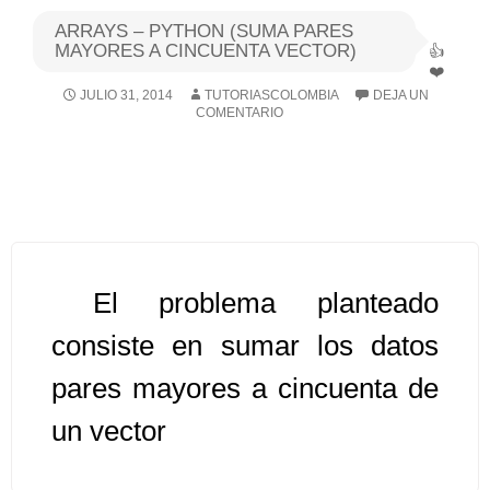
ARRAYS – PYTHON (SUMA PARES
Algoritmos I [Ingresar]
MAYORES A CINCUENTA VECTOR)
JULIO 31, 2014
TUTORIASCOLOMBIA
DEJA UN
Ver/Ocultar temario
COMENTARIO
Breve historia Ξ Operadores lógicos
Ξ Operadores de relación Ξ
Variables Ξ Estructura de un
algoritmo Ξ Expresiones aritméticas
Ξ Enunciado lectura/escritura Ξ
El problema planteado
Enunciado de decisión (sentencias
condicionales) Ξ Estructuras
consiste en sumar los datos
repetitivas (ciclo para, ciclo mientras,
pares mayores a cincuenta de
ciclo haga-mientras) Ξ Ejercicios.
un vector
>> Ingresar YA a este tutorial