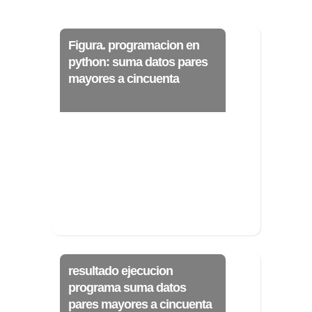
Figura. programacion en
>> Ingresar YA a este tutorial
python: suma datos pares
mayores a cincuenta
Matemáticas Básicas
III [Ingresar]
Ver/Ocultar temario
Funciones polinómicas Ξ Función
polinómica cuadrática Ξ Aplicación
funciones cuadráticas Ξ Números
complejos Ξ Operaciones con
números complejos Ξ
resultado ejecucion
Representación de números
programa suma datos
complejos Ξ Ecuaciones cuadráticas
pares mayores a cincuenta