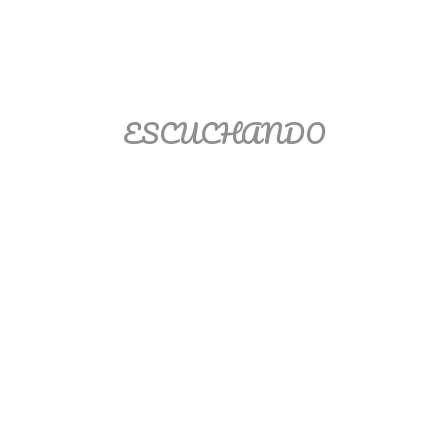
Ver/Ocultar temario
Propiedades de los reales (R) Ξ
Aplicación y operaciones con los
reales (R) Ξ Propiedades de los
ESCUCHANDO
radicales Ξ Aplicación y operación
con los radicales Ξ Expresiones
algebraicas Ξ Operaciones con
polinomios Ξ Productos notables Ξ
Factorización Ξ Ejercicios
factorización Ξ División de
polinomios Ξ Método cociente
residuo Ξ División sintética.
>> Ingresar YA a este tutorial