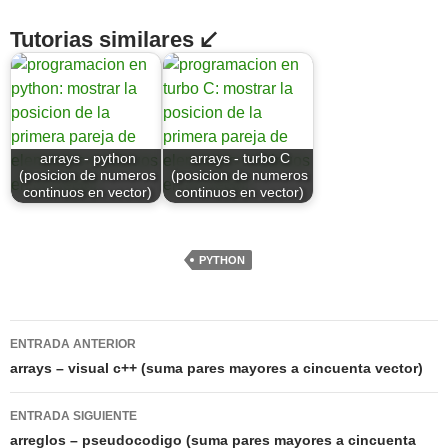
Tutorias similares ↙
arrays - python
arrays - turbo C
(posicion de numeros
(posicion de numeros
continuos en vector)
continuos en vector)
PYTHON
Navegación
ENTRADA ANTERIOR
de
arrays – visual c++ (suma pares mayores a cincuenta vector)
entradas
ENTRADA SIGUIENTE
arreglos – pseudocodigo (suma pares mayores a cincuenta