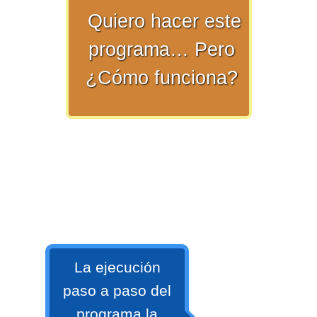
Quiero hacer este
>> Ingresar YA a este tutorial
programa… Pero
¿Cómo funciona?
Matemáticas Básicas y
Elementales
Matemáticas
Elementales [Ingresar]
La ejecución
Ver/Ocultar temario
paso a paso del
La numeración Ξ Los números Ξ El
programa la