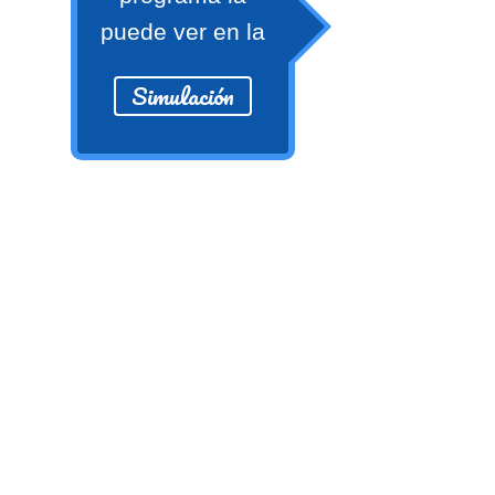
numeral 0 y 1 Ξ Los números
puede ver en la
naturales (N) Ξ Operaciones con
naturales Ξ Los números enteros (Z)
Simulación
Ξ Operaciones con enteros Ξ Los
números racionales (Q) Ξ
Operaciones con racionales Ξ Los
números irracionales (Q') Ξ
Operaciones con irracionales Ξ
Porcentajes.
>> Ingresar YA a este tutorial
Matemáticas Básicas I
[Ingresar]