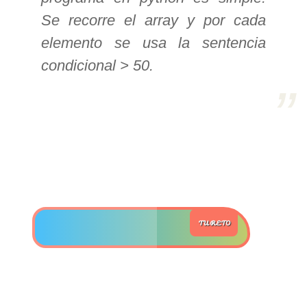
Se recorre el array y por cada
>> Ingresar YA a este tutorial
elemento se usa la sentencia
condicional > 50.
Estructuras de Datos I
[Ingresar]
Ver/Ocultar temario
Algoritmos eficientes Ξ
Representación de polinomios Ξ
POO Ξ Manejo de pilas (stack) Ξ
Manejo de colas (queue) Ξ Listas
TU RETO
ligadas (LSL, LSLC, LDL, LDLC) Ξ
Matrices dispersas Ξ
Representación de árboles Ξ
Representación de grafos.