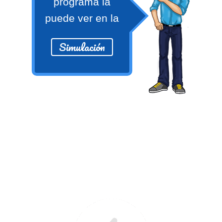
programa la
Ver/Ocultar temario
puede ver en la
Propiedades de los reales (R) Ξ
Aplicación y operaciones con los
Simulación
reales (R) Ξ Propiedades de los
radicales Ξ Aplicación y operación
con los radicales Ξ Expresiones
algebraicas Ξ Operaciones con
polinomios Ξ Productos notables Ξ
Factorización Ξ Ejercicios
factorización Ξ División de
polinomios Ξ Método cociente
residuo Ξ División sintética.
>> Ingresar YA a este tutorial