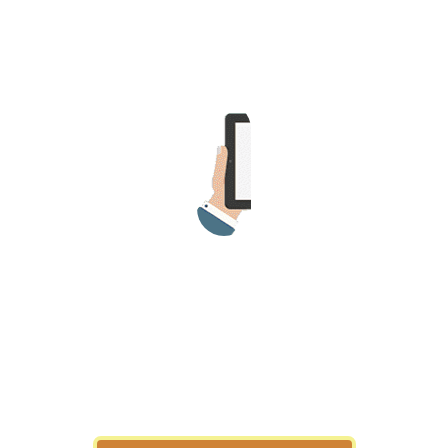
>> Ingresar YA a este tutorial
Matemáticas Básicas y
Elementales
Matemáticas
Elementales [Ingresar]
Ver/Ocultar temario
La numeración Ξ Los números Ξ El