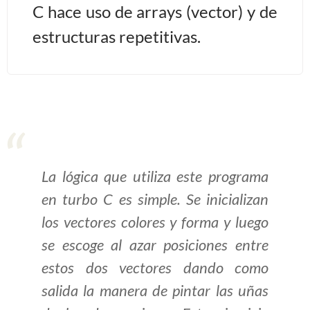
C hace uso de arrays (vector) y de
>> Ingresar YA a este tutorial
estructuras repetitivas.
Estructuras de Datos I
[Ingresar]
Ver/Ocultar temario
Algoritmos eficientes Ξ
La lógica que utiliza este programa
Representación de polinomios Ξ
POO Ξ Manejo de pilas (stack) Ξ
en turbo C es simple. Se inicializan
Manejo de colas (queue) Ξ Listas
los vectores colores y forma y luego
ligadas (LSL, LSLC, LDL, LDLC) Ξ
se escoge al azar posiciones entre
Matrices dispersas Ξ
estos dos vectores dando como
Representación de árboles Ξ
salida la manera de pintar las uñas
Representación de grafos.