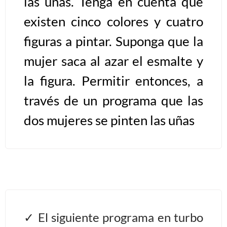
las uñas. Tenga en cuenta que
existen cinco colores y cuatro
Algoritmos II [Ingresar]
figuras a pintar. Suponga que la
Ver/Ocultar temario
mujer saca al azar el esmalte y
Prueba de escritorio Ξ Manejo
la figura. Permitir entonces, a
cadenas de texto Ξ Funciones con
través de un programa que las
cadenas Ξ Procedimientos Ξ
Funciones Ξ Recursión Ξ Arreglos
dos mujeres se pinten las uñas
unidimensionales (vectores) Ξ
Arreglos bidimensionales (matrices)
Ξ Arreglos multidimensionales Ξ
Métodos de ordenamiento (burbuja,
selección, inserción, shell) Ξ
Métodos de búsqueda (secuencial,
binaria).
El siguiente programa en turbo