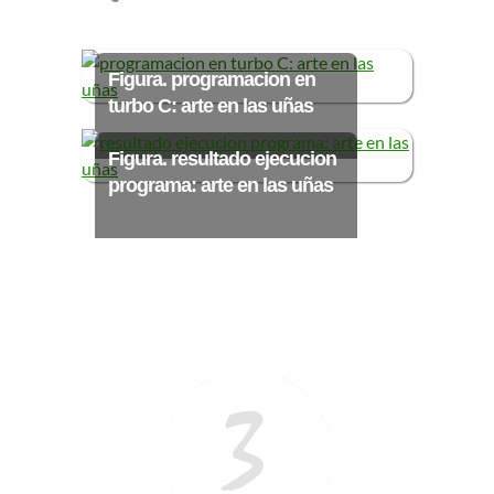
Ξ Solución ecuaciones cuadráticas
Ξ Fórmula del estudiante Ξ
Aplicación ecuaciones cuadráticas Ξ
Figura. programacion en
Problemas ecuaciones cuadráticas
turbo C: arte en las uñas
Ξ Función exponencial Ξ Función
Figura. resultado ejecucion
logarítmica Ξ Sucesiones.
programa: arte en las uñas
>> Ingresar YA a este tutorial