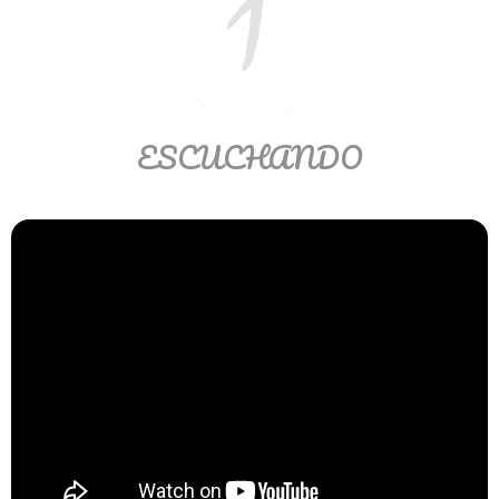
Matemáticas Básicas II
[Ingresar]
Ver/Ocultar temario
ESCUCHANDO
La relación Ξ Aplicación de la
relación Ξ La función matemática Ξ
Funciones polinómicas Ξ La función
lineal Ξ Funciones algebraicas Ξ
Simplificación de fracciones
algebraicas Ξ Fracciones complejas
Ξ Ecuaciones de primer grado Ξ
Ecuaciones fraccionarias Ξ
Ecuaciones racionales Ξ La
combinación Ξ La permutación Ξ
Aplicación de la combinación y la
permutación.