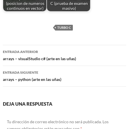
(posicion de numeros
C (prueba de examen
continuos en vector)
masivo)
TURBO C
Navegación
ENTRADA ANTERIOR
de
arrays – visualStudio c# (arte en las uñas)
entradas
ENTRADA SIGUIENTE
arrays – python (arte en las uñas)
DEJA UNA RESPUESTA
Tu dirección de correo electrónico no será publicada.
Los
campos obligatorios están marcados con
*