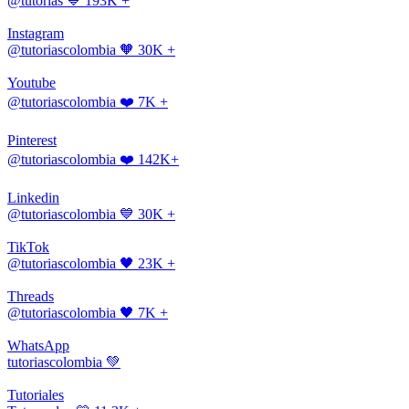
@tutorias
💙 193K +
Instagram
@tutoriascolombia
🧡 30K +
Youtube
@tutoriascolombia
❤️ 7K +
Pinterest
@tutoriascolombia
❤️ 142K+
Linkedin
@tutoriascolombia
💙 30K +
TikTok
@tutoriascolombia
🖤 23K +
Threads
@tutoriascolombia
🖤 7K +
WhatsApp
tutoriascolombia
💚
Tutoriales