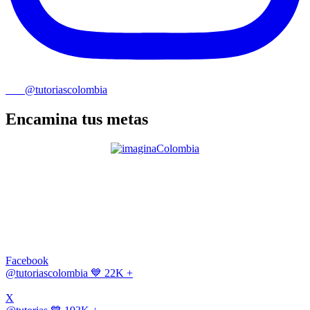
@tutoriascolombia
Encamina tus metas
Facebook
@tutoriascolombia
💙 22K +
X