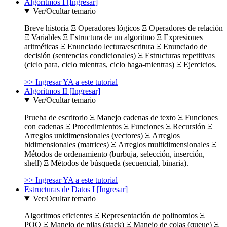
Algoritmos I [Ingresar]
Ver/Ocultar temario
Breve historia Ξ Operadores lógicos Ξ Operadores de relación
Ξ Variables Ξ Estructura de un algoritmo Ξ Expresiones
aritméticas Ξ Enunciado lectura/escritura Ξ Enunciado de
decisión (sentencias condicionales) Ξ Estructuras repetitivas
(ciclo para, ciclo mientras, ciclo haga-mientras) Ξ Ejercicios.
>> Ingresar YA a este tutorial
Algoritmos II [Ingresar]
Ver/Ocultar temario
Prueba de escritorio Ξ Manejo cadenas de texto Ξ Funciones
con cadenas Ξ Procedimientos Ξ Funciones Ξ Recursión Ξ
Arreglos unidimensionales (vectores) Ξ Arreglos
bidimensionales (matrices) Ξ Arreglos multidimensionales Ξ
Métodos de ordenamiento (burbuja, selección, inserción,
shell) Ξ Métodos de búsqueda (secuencial, binaria).
>> Ingresar YA a este tutorial
Estructuras de Datos I [Ingresar]
Ver/Ocultar temario
Algoritmos eficientes Ξ Representación de polinomios Ξ
POO Ξ Manejo de pilas (stack) Ξ Manejo de colas (queue) Ξ