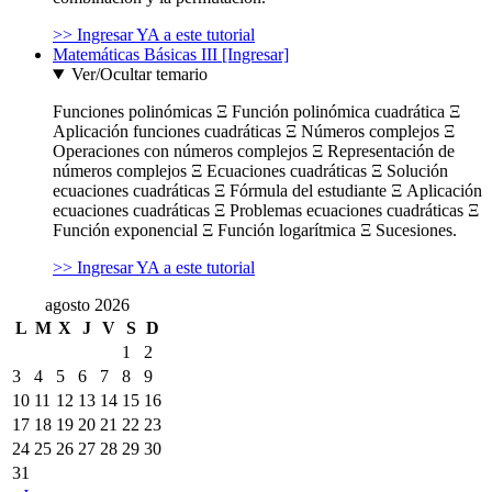
>> Ingresar YA a este tutorial
Matemáticas Básicas III [Ingresar]
Ver/Ocultar temario
Funciones polinómicas Ξ Función polinómica cuadrática Ξ
Aplicación funciones cuadráticas Ξ Números complejos Ξ
Operaciones con números complejos Ξ Representación de
números complejos Ξ Ecuaciones cuadráticas Ξ Solución
ecuaciones cuadráticas Ξ Fórmula del estudiante Ξ Aplicación
ecuaciones cuadráticas Ξ Problemas ecuaciones cuadráticas Ξ
Función exponencial Ξ Función logarítmica Ξ Sucesiones.
>> Ingresar YA a este tutorial
agosto 2026
L
M
X
J
V
S
D
1
2
3
4
5
6
7
8
9
10
11
12
13
14
15
16
17
18
19
20
21
22
23
24
25
26
27
28
29
30
31