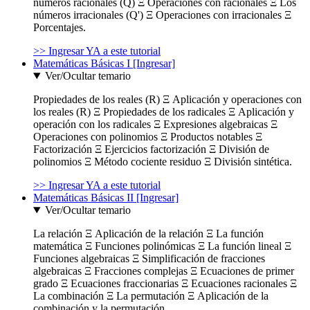
números racionales (Q) Ξ Operaciones con racionales Ξ Los
números irracionales (Q') Ξ Operaciones con irracionales Ξ
Porcentajes.
>> Ingresar YA a este tutorial
Matemáticas Básicas I [Ingresar]
Ver/Ocultar temario
Propiedades de los reales (R) Ξ Aplicación y operaciones con
los reales (R) Ξ Propiedades de los radicales Ξ Aplicación y
operación con los radicales Ξ Expresiones algebraicas Ξ
Operaciones con polinomios Ξ Productos notables Ξ
Factorización Ξ Ejercicios factorización Ξ División de
polinomios Ξ Método cociente residuo Ξ División sintética.
>> Ingresar YA a este tutorial
Matemáticas Básicas II [Ingresar]
Ver/Ocultar temario
La relación Ξ Aplicación de la relación Ξ La función
matemática Ξ Funciones polinómicas Ξ La función lineal Ξ
Funciones algebraicas Ξ Simplificación de fracciones
algebraicas Ξ Fracciones complejas Ξ Ecuaciones de primer
grado Ξ Ecuaciones fraccionarias Ξ Ecuaciones racionales Ξ
La combinación Ξ La permutación Ξ Aplicación de la
combinación y la permutación.