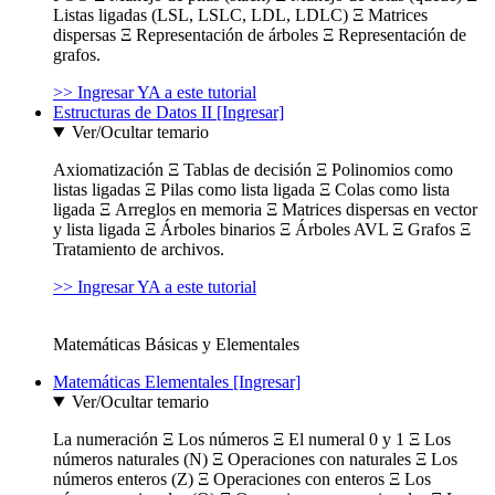
Listas ligadas (LSL, LSLC, LDL, LDLC) Ξ Matrices
dispersas Ξ Representación de árboles Ξ Representación de
grafos.
>> Ingresar YA a este tutorial
Estructuras de Datos II [Ingresar]
Ver/Ocultar temario
Axiomatización Ξ Tablas de decisión Ξ Polinomios como
listas ligadas Ξ Pilas como lista ligada Ξ Colas como lista
ligada Ξ Arreglos en memoria Ξ Matrices dispersas en vector
y lista ligada Ξ Árboles binarios Ξ Árboles AVL Ξ Grafos Ξ
Tratamiento de archivos.
>> Ingresar YA a este tutorial
Matemáticas Básicas y Elementales
Matemáticas Elementales [Ingresar]
Ver/Ocultar temario
La numeración Ξ Los números Ξ El numeral 0 y 1 Ξ Los
números naturales (N) Ξ Operaciones con naturales Ξ Los
números enteros (Z) Ξ Operaciones con enteros Ξ Los