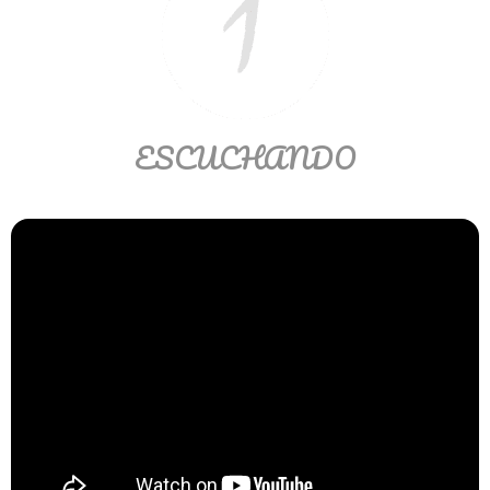
Ver/Ocultar temario
Propiedades de los reales (R) Ξ
Aplicación y operaciones con los
reales (R) Ξ Propiedades de los
ESCUCHANDO
radicales Ξ Aplicación y operación
con los radicales Ξ Expresiones
algebraicas Ξ Operaciones con
polinomios Ξ Productos notables Ξ
Factorización Ξ Ejercicios
factorización Ξ División de
polinomios Ξ Método cociente
residuo Ξ División sintética.
>> Ingresar YA a este tutorial