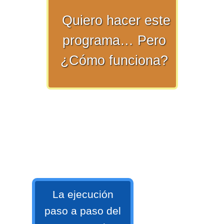
Quiero hacer este
>> Ingresar YA a este tutorial
programa… Pero
¿Cómo funciona?
Matemáticas Básicas y
Elementales
Matemáticas
Elementales [Ingresar]
La ejecución
Ver/Ocultar temario
paso a paso del
La numeración Ξ Los números Ξ El