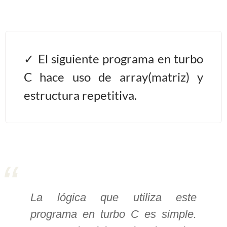
Algoritmos II [Ingresar]
Ver/Ocultar temario
El siguiente programa en turbo
Prueba de escritorio Ξ Manejo
C hace uso de array(matriz) y
cadenas de texto Ξ Funciones con
estructura repetitiva.
cadenas Ξ Procedimientos Ξ
Funciones Ξ Recursión Ξ Arreglos
unidimensionales (vectores) Ξ
Arreglos bidimensionales (matrices)
Ξ Arreglos multidimensionales Ξ
Métodos de ordenamiento (burbuja,
selección, inserción, shell) Ξ
La lógica que utiliza este
Métodos de búsqueda (secuencial,
binaria).
programa en turbo C es simple.