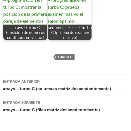
arrays - turbo C
sentencia if-else – turbo
(posicion de numeros
C (prueba de examen
continuos en vector)
masivo)
TURBO C
Navegación
ENTRADA ANTERIOR
de
arrays – turbo C (columnas matriz descendentemente)
entradas
ENTRADA SIGUIENTE
arrays – turbo C (filas matriz descendentemente)