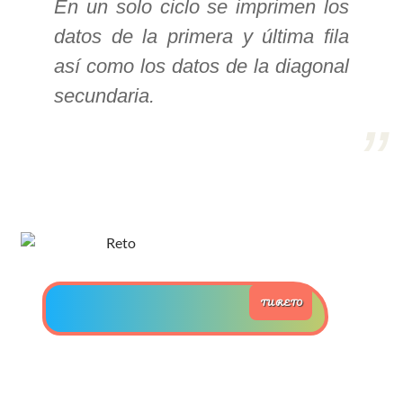
En un solo ciclo se imprimen los
datos de la primera y última fila
>> Ingresar YA a este tutorial
así como los datos de la diagonal
secundaria.
Estructuras de Datos I
[Ingresar]
Ver/Ocultar temario
Algoritmos eficientes Ξ
Representación de polinomios Ξ
POO Ξ Manejo de pilas (stack) Ξ
Manejo de colas (queue) Ξ Listas
TU RETO
ligadas (LSL, LSLC, LDL, LDLC) Ξ
Matrices dispersas Ξ
Representación de árboles Ξ
Representación de grafos.