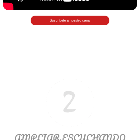
Matemáticas Básicas II
[Ingresar]
Suscribete a nuestro canal
Ver/Ocultar temario
La relación Ξ Aplicación de la
relación Ξ La función matemática Ξ
Funciones polinómicas Ξ La función
lineal Ξ Funciones algebraicas Ξ
Simplificación de fracciones
algebraicas Ξ Fracciones complejas
Ξ Ecuaciones de primer grado Ξ
Ecuaciones fraccionarias Ξ
Ecuaciones racionales Ξ La
combinación Ξ La permutación Ξ
Aplicación de la combinación y la
AMPLIAR ESCUCHANDO
permutación.