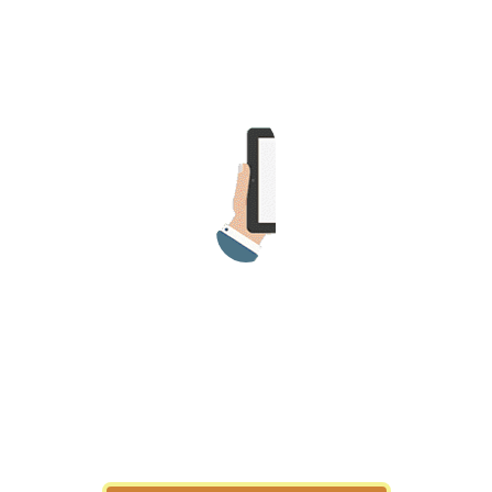
>> Ingresar YA a este tutorial
Estructuras de Datos II
[Ingresar]
Ver/Ocultar temario
Axiomatización Ξ Tablas de decisión
Ξ Polinomios como listas ligadas Ξ
Pilas como lista ligada Ξ Colas
como lista ligada Ξ Arreglos en
memoria Ξ Matrices dispersas en
vector y lista ligada Ξ Árboles
binarios Ξ Árboles AVL Ξ Grafos Ξ
Tratamiento de archivos.