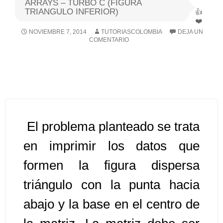
ARRAYS – TURBO C (FIGURA
TRIANGULO INFERIOR)
Algoritmos I [Ingresar]
NOVIEMBRE 7, 2014
TUTORIASCOLOMBIA
DEJA UN
COMENTARIO
Ver/Ocultar temario
Breve historia Ξ Operadores lógicos
Ξ Operadores de relación Ξ
Variables Ξ Estructura de un
algoritmo Ξ Expresiones aritméticas
Ξ Enunciado lectura/escritura Ξ
El problema planteado se trata
Enunciado de decisión (sentencias
en imprimir los datos que
condicionales) Ξ Estructuras
formen la figura dispersa
repetitivas (ciclo para, ciclo mientras,
ciclo haga-mientras) Ξ Ejercicios.
triángulo con la punta hacia
abajo y la base en el centro de
>> Ingresar YA a este tutorial