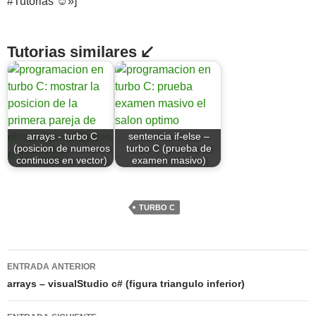
#Tutorias ☺»]
Tutorias similares ↙
arrays - turbo C
sentencia if-else –
(posicion de numeros
turbo C (prueba de
continuos en vector)
examen masivo)
TURBO C
Navegación
ENTRADA ANTERIOR
de
arrays – visualStudio c# (figura triangulo inferior)
entradas