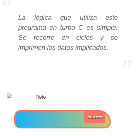
>> Ingresar YA a este tutorial
La lógica que utiliza este
programa en turbo C es simple.
Estructuras de Datos I
Se recorre en ciclos y se
[Ingresar]
imprimen los datos implicados.
Ver/Ocultar temario
Algoritmos eficientes Ξ
Representación de polinomios Ξ
POO Ξ Manejo de pilas (stack) Ξ
Manejo de colas (queue) Ξ Listas
ligadas (LSL, LSLC, LDL, LDLC) Ξ
Matrices dispersas Ξ
TU RETO
Representación de árboles Ξ
Representación de grafos.