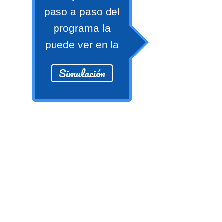
numeral 0 y 1 Ξ Los números
paso a paso del
naturales (N) Ξ Operaciones con
programa la
naturales Ξ Los números enteros (Z)
puede ver en la
Ξ Operaciones con enteros Ξ Los
números racionales (Q) Ξ
Simulación
Operaciones con racionales Ξ Los
números irracionales (Q') Ξ
Operaciones con irracionales Ξ
Porcentajes.
>> Ingresar YA a este tutorial
Matemáticas Básicas I
[Ingresar]