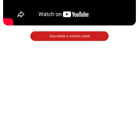
Matemáticas Básicas II
[Ingresar]
Ver/Ocultar temario
Suscribete a nuestro canal
La relación Ξ Aplicación de la
relación Ξ La función matemática Ξ
Funciones polinómicas Ξ La función
lineal Ξ Funciones algebraicas Ξ
Simplificación de fracciones
algebraicas Ξ Fracciones complejas
Ξ Ecuaciones de primer grado Ξ
Ecuaciones fraccionarias Ξ
Ecuaciones racionales Ξ La
combinación Ξ La permutación Ξ
Aplicación de la combinación y la
permutación.