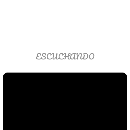
Ver/Ocultar temario
Propiedades de los reales (R) Ξ
Aplicación y operaciones con los
reales (R) Ξ Propiedades de los
radicales Ξ Aplicación y operación
con los radicales Ξ Expresiones
ESCUCHANDO
algebraicas Ξ Operaciones con
polinomios Ξ Productos notables Ξ
Factorización Ξ Ejercicios
factorización Ξ División de
polinomios Ξ Método cociente
residuo Ξ División sintética.
>> Ingresar YA a este tutorial