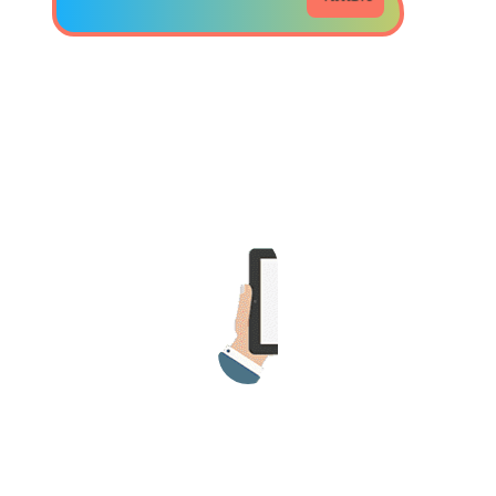
>> Ingresar YA a este tutorial
Estructuras de Datos II
[Ingresar]
Ver/Ocultar temario
Axiomatización Ξ Tablas de decisión
Ξ Polinomios como listas ligadas Ξ
Pilas como lista ligada Ξ Colas
como lista ligada Ξ Arreglos en
memoria Ξ Matrices dispersas en
vector y lista ligada Ξ Árboles
binarios Ξ Árboles AVL Ξ Grafos Ξ
Tratamiento de archivos.