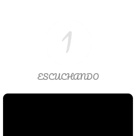
Ver/Ocultar temario
Propiedades de los reales (R) Ξ
Aplicación y operaciones con los
reales (R) Ξ Propiedades de los
radicales Ξ Aplicación y operación
con los radicales Ξ Expresiones
algebraicas Ξ Operaciones con
polinomios Ξ Productos notables Ξ
ESCUCHANDO
Factorización Ξ Ejercicios
factorización Ξ División de
polinomios Ξ Método cociente
residuo Ξ División sintética.
>> Ingresar YA a este tutorial