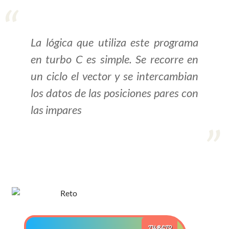
>> Ingresar YA a este tutorial
La lógica que utiliza este programa
Estructuras de Datos I
en turbo C es simple. Se recorre en
[Ingresar]
un ciclo el vector y se intercambian
los datos de las posiciones pares con
Ver/Ocultar temario
las impares
Algoritmos eficientes Ξ
Representación de polinomios Ξ
POO Ξ Manejo de pilas (stack) Ξ
Manejo de colas (queue) Ξ Listas
ligadas (LSL, LSLC, LDL, LDLC) Ξ
Matrices dispersas Ξ
Representación de árboles Ξ
Representación de grafos.
TU RETO