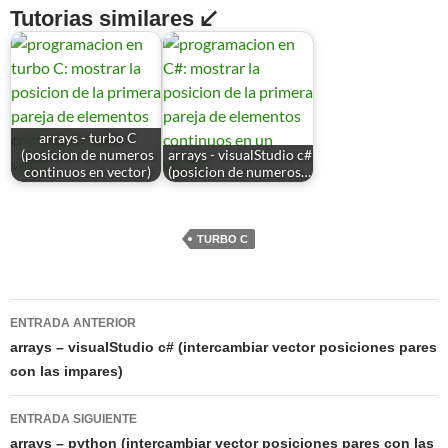
Tutorias similares ↙
arrays - turbo C
(posicion de numeros
arrays - visualStudio c#
continuos en vector)
(posicion de numeros…
TURBO C
Navegación
ENTRADA ANTERIOR
de
arrays – visualStudio c# (intercambiar vector posiciones pares
con las impares)
entradas
ENTRADA SIGUIENTE
arrays – python (intercambiar vector posiciones pares con las