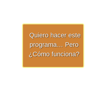
>> Ingresar YA a este tutorial
Quiero hacer este
programa… Pero
Matemáticas Básicas y
¿Cómo funciona?
Elementales
Matemáticas
Elementales [Ingresar]
Ver/Ocultar temario
La numeración Ξ Los números Ξ El