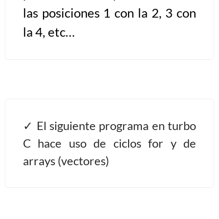
las posiciones 1 con la 2, 3 con
Algoritmos II [Ingresar]
la 4, etc…
Ver/Ocultar temario
Prueba de escritorio Ξ Manejo
cadenas de texto Ξ Funciones con
cadenas Ξ Procedimientos Ξ
Funciones Ξ Recursión Ξ Arreglos
unidimensionales (vectores) Ξ
El siguiente programa en turbo
Arreglos bidimensionales (matrices)
C hace uso de ciclos for y de
Ξ Arreglos multidimensionales Ξ
arrays (vectores)
Métodos de ordenamiento (burbuja,
selección, inserción, shell) Ξ
Métodos de búsqueda (secuencial,
binaria).