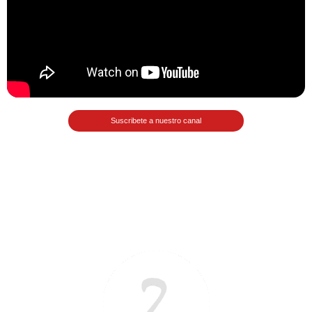
Matemáticas Básicas II
[Ingresar]
Ver/Ocultar temario
La relación Ξ Aplicación de la
relación Ξ La función matemática Ξ
Suscribete a nuestro canal
Funciones polinómicas Ξ La función
lineal Ξ Funciones algebraicas Ξ
Simplificación de fracciones
algebraicas Ξ Fracciones complejas
Ξ Ecuaciones de primer grado Ξ
Ecuaciones fraccionarias Ξ
Ecuaciones racionales Ξ La
combinación Ξ La permutación Ξ
Aplicación de la combinación y la
permutación.