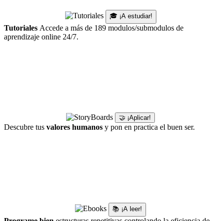
🎓 ¡A estudiar!
Tutoriales
Accede a más de 189 modulos/submodulos de
aprendizaje online 24/7.
🤝 ¡Aplicar!
Descubre tus
valores humanos
y pon en practica el buen ser.
📚 ¡A leer!
Programe bien
estructuras repetitivas controlando la eficiencia de