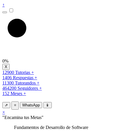
↑
0%
12900 Tutorias +
1406 Respuestas +
11300 Tutorandos +
464200 Seguidores +
152 Meses +
⇗
⭐
WhatsApp
📱
×
"Encamina tus Metas"
Fundamentos de Desarrollo de Software