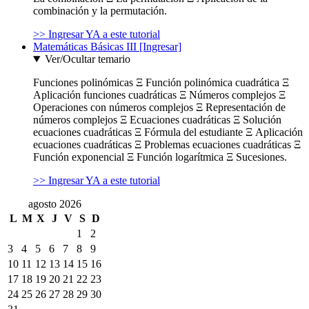
combinación y la permutación.
>> Ingresar YA a este tutorial
Matemáticas Básicas III [Ingresar]
Ver/Ocultar temario
Funciones polinómicas Ξ Función polinómica cuadrática Ξ
Aplicación funciones cuadráticas Ξ Números complejos Ξ
Operaciones con números complejos Ξ Representación de
números complejos Ξ Ecuaciones cuadráticas Ξ Solución
ecuaciones cuadráticas Ξ Fórmula del estudiante Ξ Aplicación
ecuaciones cuadráticas Ξ Problemas ecuaciones cuadráticas Ξ
Función exponencial Ξ Función logarítmica Ξ Sucesiones.
>> Ingresar YA a este tutorial
agosto 2026
L
M
X
J
V
S
D
1
2
3
4
5
6
7
8
9
10
11
12
13
14
15
16
17
18
19
20
21
22
23
24
25
26
27
28
29
30