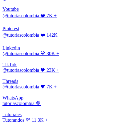
Youtube
@tutoriascolombia
❤️ 7K +
Pinterest
@tutoriascolombia
❤️ 142K+
Linkedin
@tutoriascolombia
💙 30K +
TikTok
@tutoriascolombia
🖤 23K +
Threads
@tutoriascolombia
🖤 7K +
WhatsApp
tutoriascolombia
💚
Tutoriales
Tutorandos
💛 11.3K +