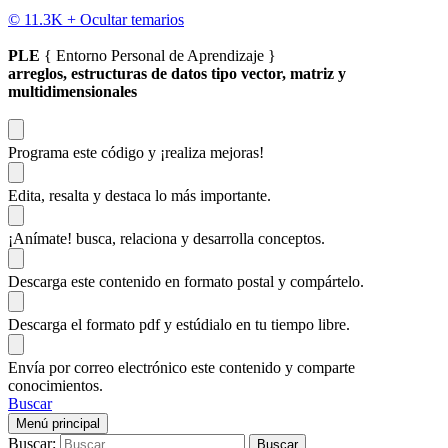
© 11.3K +
Ocultar temarios
PLE
{ Entorno Personal de Aprendizaje }
arreglos, estructuras de datos tipo vector, matriz y
multidimensionales
Programa este código
y ¡realiza mejoras!
Edita, resalta y destaca
lo más importante.
¡Anímate!
busca, relaciona y desarrolla conceptos.
Descarga
este contenido en formato postal y compártelo.
Descarga el formato pdf y estúdialo
en tu tiempo libre.
Envía por correo electrónico este contenido y
comparte
conocimientos.
Buscar
Menú principal
Buscar: