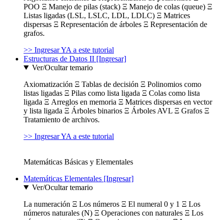
POO Ξ Manejo de pilas (stack) Ξ Manejo de colas (queue) Ξ
Listas ligadas (LSL, LSLC, LDL, LDLC) Ξ Matrices
dispersas Ξ Representación de árboles Ξ Representación de
grafos.
>> Ingresar YA a este tutorial
Estructuras de Datos II [Ingresar]
Ver/Ocultar temario
Axiomatización Ξ Tablas de decisión Ξ Polinomios como
listas ligadas Ξ Pilas como lista ligada Ξ Colas como lista
ligada Ξ Arreglos en memoria Ξ Matrices dispersas en vector
y lista ligada Ξ Árboles binarios Ξ Árboles AVL Ξ Grafos Ξ
Tratamiento de archivos.
>> Ingresar YA a este tutorial
Matemáticas Básicas y Elementales
Matemáticas Elementales [Ingresar]
Ver/Ocultar temario
La numeración Ξ Los números Ξ El numeral 0 y 1 Ξ Los
números naturales (N) Ξ Operaciones con naturales Ξ Los