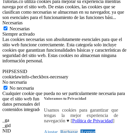
Tutorias.co utiliza cookies para mejorar su experiencia mientras
navega por el sitio web. De estas cookies, las cookies que se
clasifican como necesarias se almacenan en su navegador, ya que
son esenciales para el funcionamiento de las funciones bási
...
Necesarias
Necesarias
Siempre activado
Las cookies necesarias son absolutamente esenciales para que el
sitio web funcione correctamente. Esta categoría solo incluye
cookies que garantizan funcionalidades básicas y características de
seguridad del sitio web. Estas cookies no almacenan ninguna
información personal.
PHPSESSID
cookielawinfo-checkbox-necessary
No necesaria
No necesaria
Cualquier cookie que pueda no ser particularmente necesaria para
Valoramos tu Privacidad
que el sitio web funcione y se utilice específicamente para recopilar
datos personales del usuario a través de análisis, anuncios y otros
contenidos integrados se denomina cookie no necesaria.
Usamos cookies para garantizar que
tengas la mejor experiencia de
_ga
navegación ♥ [
Política de Privacidad
]
_gid
NID
Ajustar
Rechazar
Aceptar