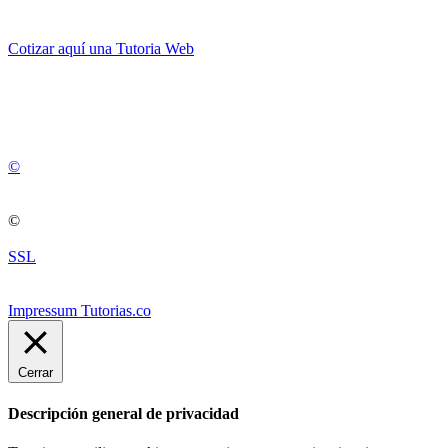
Cotizar aquí una Tutoria Web
💚
© 2012 -
2
0
2
5
©
©
SSL
Impressum Tutorias.co
Cerrar
Descripción general de privacidad