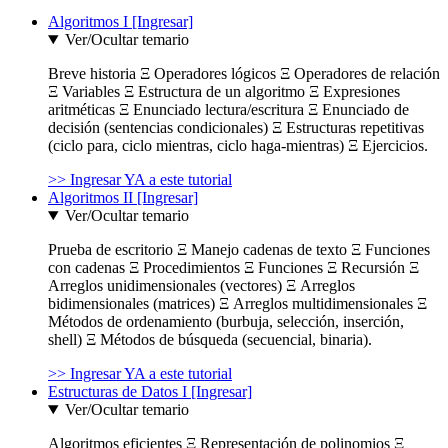
Algoritmos I [Ingresar]
Ver/Ocultar temario
Breve historia Ξ Operadores lógicos Ξ Operadores de relación
Ξ Variables Ξ Estructura de un algoritmo Ξ Expresiones
aritméticas Ξ Enunciado lectura/escritura Ξ Enunciado de
decisión (sentencias condicionales) Ξ Estructuras repetitivas
(ciclo para, ciclo mientras, ciclo haga-mientras) Ξ Ejercicios.
>> Ingresar YA a este tutorial
Algoritmos II [Ingresar]
Ver/Ocultar temario
Prueba de escritorio Ξ Manejo cadenas de texto Ξ Funciones
con cadenas Ξ Procedimientos Ξ Funciones Ξ Recursión Ξ
Arreglos unidimensionales (vectores) Ξ Arreglos
bidimensionales (matrices) Ξ Arreglos multidimensionales Ξ
Métodos de ordenamiento (burbuja, selección, inserción,
shell) Ξ Métodos de búsqueda (secuencial, binaria).
>> Ingresar YA a este tutorial
Estructuras de Datos I [Ingresar]
Ver/Ocultar temario
Algoritmos eficientes Ξ Representación de polinomios Ξ