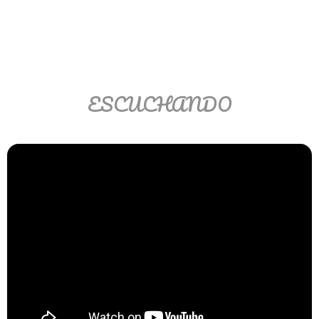
Ver/Ocultar temario
Propiedades de los reales (R) Ξ
Aplicación y operaciones con los
reales (R) Ξ Propiedades de los
ESCUCHANDO
radicales Ξ Aplicación y operación
con los radicales Ξ Expresiones
algebraicas Ξ Operaciones con
polinomios Ξ Productos notables Ξ
Factorización Ξ Ejercicios
factorización Ξ División de
polinomios Ξ Método cociente
residuo Ξ División sintética.
>> Ingresar YA a este tutorial