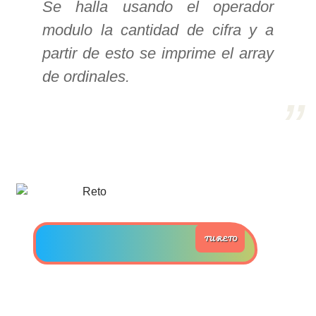
Se halla usando el operador
modulo la cantidad de cifra y a
>> Ingresar YA a este tutorial
partir de esto se imprime el array
de ordinales.
Estructuras de Datos I
[Ingresar]
Ver/Ocultar temario
Algoritmos eficientes Ξ
Representación de polinomios Ξ
POO Ξ Manejo de pilas (stack) Ξ
Manejo de colas (queue) Ξ Listas
ligadas (LSL, LSLC, LDL, LDLC) Ξ
TU RETO
Matrices dispersas Ξ
Representación de árboles Ξ
Representación de grafos.