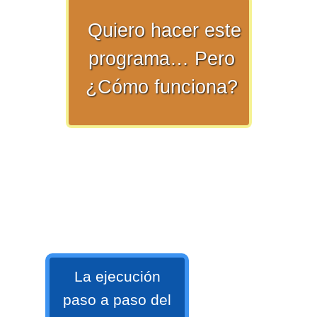
Quiero hacer este
>> Ingresar YA a este tutorial
programa… Pero
¿Cómo funciona?
Matemáticas Básicas y
Elementales
Matemáticas
Elementales [Ingresar]
La ejecución
Ver/Ocultar temario
paso a paso del
La numeración Ξ Los números Ξ El