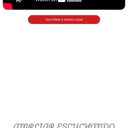
Matemáticas Básicas II
[Ingresar]
Suscribete a nuestro canal
Ver/Ocultar temario
La relación Ξ Aplicación de la
relación Ξ La función matemática Ξ
Funciones polinómicas Ξ La función
lineal Ξ Funciones algebraicas Ξ
Simplificación de fracciones
algebraicas Ξ Fracciones complejas
Ξ Ecuaciones de primer grado Ξ
Ecuaciones fraccionarias Ξ
Ecuaciones racionales Ξ La
combinación Ξ La permutación Ξ
Aplicación de la combinación y la
AMPLIAR ESCUCHANDO
permutación.