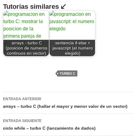
Tutorias similares ↙
arrays - turbo C
sentencia if-else +
(posicion de numeros
javascript (el numero
continuos en vector)
elegido)
TURBO C
Navegación
ENTRADA ANTERIOR
de
arrays – turbo C (hallar el mayor y menor valor de un vector)
entradas
ENTRADA SIGUIENTE
ciclo while – turbo C (lanzamiento de dados)