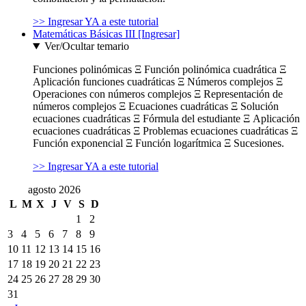
>> Ingresar YA a este tutorial
Matemáticas Básicas III [Ingresar]
Ver/Ocultar temario
Funciones polinómicas Ξ Función polinómica cuadrática Ξ
Aplicación funciones cuadráticas Ξ Números complejos Ξ
Operaciones con números complejos Ξ Representación de
números complejos Ξ Ecuaciones cuadráticas Ξ Solución
ecuaciones cuadráticas Ξ Fórmula del estudiante Ξ Aplicación
ecuaciones cuadráticas Ξ Problemas ecuaciones cuadráticas Ξ
Función exponencial Ξ Función logarítmica Ξ Sucesiones.
>> Ingresar YA a este tutorial
agosto 2026
L
M
X
J
V
S
D
1
2
3
4
5
6
7
8
9
10
11
12
13
14
15
16
17
18
19
20
21
22
23
24
25
26
27
28
29
30
31