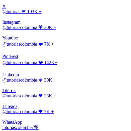
X
@tutorias
💙 193K +
Instagram
@tutoriascolombia
🧡 30K +
Youtube
@tutoriascolombia
❤️ 7K +
Pinterest
@tutoriascolombia
❤️ 142K+
Linkedin
@tutoriascolombia
💙 30K +
TikTok
@tutoriascolombia
🖤 23K +
Threads
@tutoriascolombia
🖤 7K +
WhatsApp
tutoriascolombia
💚