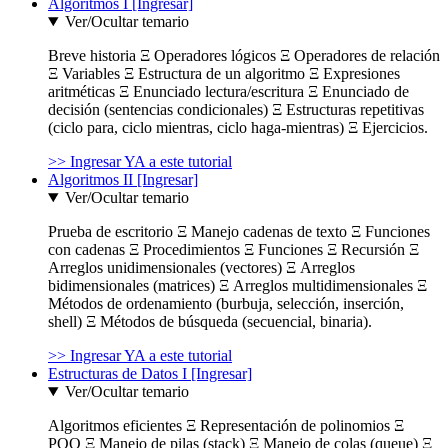
Algoritmos I [Ingresar]
Ver/Ocultar temario
Breve historia Ξ Operadores lógicos Ξ Operadores de relación
Ξ Variables Ξ Estructura de un algoritmo Ξ Expresiones
aritméticas Ξ Enunciado lectura/escritura Ξ Enunciado de
decisión (sentencias condicionales) Ξ Estructuras repetitivas
(ciclo para, ciclo mientras, ciclo haga-mientras) Ξ Ejercicios.
>> Ingresar YA a este tutorial
Algoritmos II [Ingresar]
Ver/Ocultar temario
Prueba de escritorio Ξ Manejo cadenas de texto Ξ Funciones
con cadenas Ξ Procedimientos Ξ Funciones Ξ Recursión Ξ
Arreglos unidimensionales (vectores) Ξ Arreglos
bidimensionales (matrices) Ξ Arreglos multidimensionales Ξ
Métodos de ordenamiento (burbuja, selección, inserción,
shell) Ξ Métodos de búsqueda (secuencial, binaria).
>> Ingresar YA a este tutorial
Estructuras de Datos I [Ingresar]
Ver/Ocultar temario
Algoritmos eficientes Ξ Representación de polinomios Ξ
POO Ξ Manejo de pilas (stack) Ξ Manejo de colas (queue) Ξ