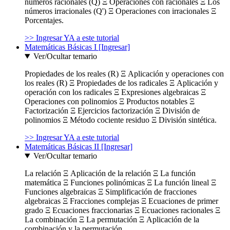
números racionales (Q) Ξ Operaciones con racionales Ξ Los
números irracionales (Q') Ξ Operaciones con irracionales Ξ
Porcentajes.
>> Ingresar YA a este tutorial
Matemáticas Básicas I [Ingresar]
Ver/Ocultar temario
Propiedades de los reales (R) Ξ Aplicación y operaciones con
los reales (R) Ξ Propiedades de los radicales Ξ Aplicación y
operación con los radicales Ξ Expresiones algebraicas Ξ
Operaciones con polinomios Ξ Productos notables Ξ
Factorización Ξ Ejercicios factorización Ξ División de
polinomios Ξ Método cociente residuo Ξ División sintética.
>> Ingresar YA a este tutorial
Matemáticas Básicas II [Ingresar]
Ver/Ocultar temario
La relación Ξ Aplicación de la relación Ξ La función
matemática Ξ Funciones polinómicas Ξ La función lineal Ξ
Funciones algebraicas Ξ Simplificación de fracciones
algebraicas Ξ Fracciones complejas Ξ Ecuaciones de primer
grado Ξ Ecuaciones fraccionarias Ξ Ecuaciones racionales Ξ
La combinación Ξ La permutación Ξ Aplicación de la
combinación y la permutación.