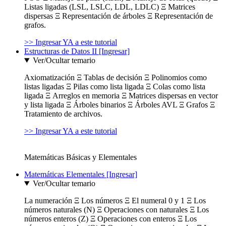
Listas ligadas (LSL, LSLC, LDL, LDLC) Ξ Matrices
dispersas Ξ Representación de árboles Ξ Representación de
grafos.
>> Ingresar YA a este tutorial
Estructuras de Datos II [Ingresar]
Ver/Ocultar temario
Axiomatización Ξ Tablas de decisión Ξ Polinomios como
listas ligadas Ξ Pilas como lista ligada Ξ Colas como lista
ligada Ξ Arreglos en memoria Ξ Matrices dispersas en vector
y lista ligada Ξ Árboles binarios Ξ Árboles AVL Ξ Grafos Ξ
Tratamiento de archivos.
>> Ingresar YA a este tutorial
Matemáticas Básicas y Elementales
Matemáticas Elementales [Ingresar]
Ver/Ocultar temario
La numeración Ξ Los números Ξ El numeral 0 y 1 Ξ Los
números naturales (N) Ξ Operaciones con naturales Ξ Los
números enteros (Z) Ξ Operaciones con enteros Ξ Los