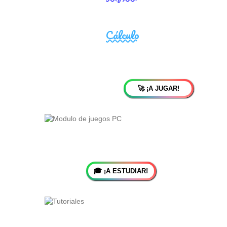
🚀 ¡A JUGAR!
🎓 ¡A ESTUDIAR!