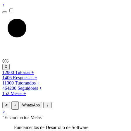
↑
0%
12900 Tutorias +
1406 Respuestas +
11300 Tutorandos +
464200 Seguidores +
152 Meses +
⇗
⭐
WhatsApp
📱
×
"Encamina tus Metas"
Fundamentos de Desarrollo de Software