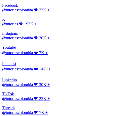
Facebook
@tutoriascolombia
💙 22K +
X
@tutorias
💙 193K +
Instagram
@tutoriascolombia
🧡 30K +
Youtube
@tutoriascolombia
❤️ 7K +
Pinterest
@tutoriascolombia
❤️ 142K+
Linkedin
@tutoriascolombia
💙 30K +
TikTok
@tutoriascolombia
🖤 23K +
Threads
@tutoriascolombia
🖤 7K +