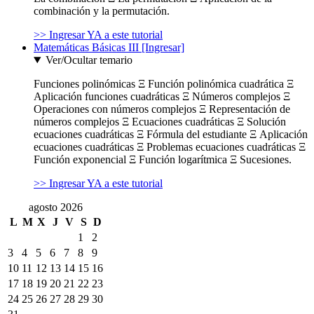
combinación y la permutación.
>> Ingresar YA a este tutorial
Matemáticas Básicas III [Ingresar]
Ver/Ocultar temario
Funciones polinómicas Ξ Función polinómica cuadrática Ξ
Aplicación funciones cuadráticas Ξ Números complejos Ξ
Operaciones con números complejos Ξ Representación de
números complejos Ξ Ecuaciones cuadráticas Ξ Solución
ecuaciones cuadráticas Ξ Fórmula del estudiante Ξ Aplicación
ecuaciones cuadráticas Ξ Problemas ecuaciones cuadráticas Ξ
Función exponencial Ξ Función logarítmica Ξ Sucesiones.
>> Ingresar YA a este tutorial
agosto 2026
L
M
X
J
V
S
D
1
2
3
4
5
6
7
8
9
10
11
12
13
14
15
16
17
18
19
20
21
22
23
24
25
26
27
28
29
30