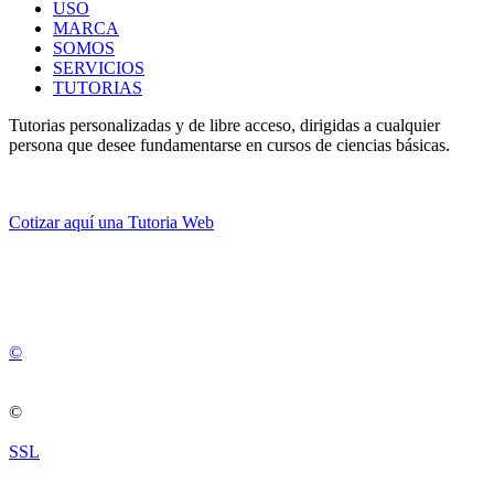
USO
MARCA
SOMOS
SERVICIOS
TUTORIAS
Tutorias personalizadas y de libre acceso, dirigidas a cualquier
persona que desee fundamentarse en cursos de ciencias básicas.
Cotizar aquí una Tutoria Web
💚
© 2012 -
2
0
2
5
©
©
SSL