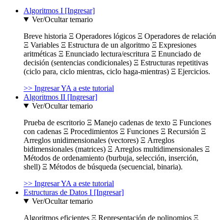
Algoritmos I [Ingresar]
Ver/Ocultar temario
Breve historia Ξ Operadores lógicos Ξ Operadores de relación
Ξ Variables Ξ Estructura de un algoritmo Ξ Expresiones
aritméticas Ξ Enunciado lectura/escritura Ξ Enunciado de
decisión (sentencias condicionales) Ξ Estructuras repetitivas
(ciclo para, ciclo mientras, ciclo haga-mientras) Ξ Ejercicios.
>> Ingresar YA a este tutorial
Algoritmos II [Ingresar]
Ver/Ocultar temario
Prueba de escritorio Ξ Manejo cadenas de texto Ξ Funciones
con cadenas Ξ Procedimientos Ξ Funciones Ξ Recursión Ξ
Arreglos unidimensionales (vectores) Ξ Arreglos
bidimensionales (matrices) Ξ Arreglos multidimensionales Ξ
Métodos de ordenamiento (burbuja, selección, inserción,
shell) Ξ Métodos de búsqueda (secuencial, binaria).
>> Ingresar YA a este tutorial
Estructuras de Datos I [Ingresar]
Ver/Ocultar temario
Algoritmos eficientes Ξ Representación de polinomios Ξ