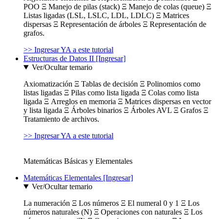
POO Ξ Manejo de pilas (stack) Ξ Manejo de colas (queue) Ξ
Listas ligadas (LSL, LSLC, LDL, LDLC) Ξ Matrices
dispersas Ξ Representación de árboles Ξ Representación de
grafos.
>> Ingresar YA a este tutorial
Estructuras de Datos II [Ingresar]
Ver/Ocultar temario
Axiomatización Ξ Tablas de decisión Ξ Polinomios como
listas ligadas Ξ Pilas como lista ligada Ξ Colas como lista
ligada Ξ Arreglos en memoria Ξ Matrices dispersas en vector
y lista ligada Ξ Árboles binarios Ξ Árboles AVL Ξ Grafos Ξ
Tratamiento de archivos.
>> Ingresar YA a este tutorial
Matemáticas Básicas y Elementales
Matemáticas Elementales [Ingresar]
Ver/Ocultar temario
La numeración Ξ Los números Ξ El numeral 0 y 1 Ξ Los
números naturales (N) Ξ Operaciones con naturales Ξ Los