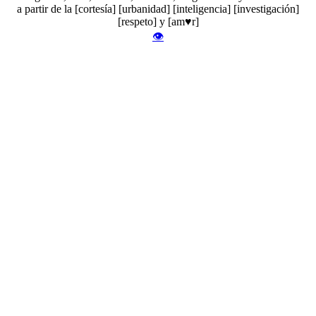
a partir de la [cortesía] [urbanidad] [inteligencia] [investigación]
[respeto] y [am♥r]
👁