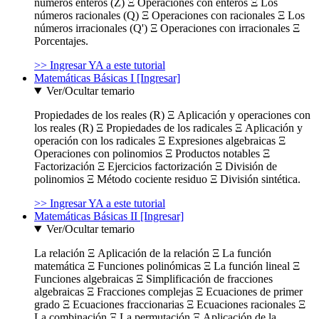
números enteros (Z) Ξ Operaciones con enteros Ξ Los
números racionales (Q) Ξ Operaciones con racionales Ξ Los
números irracionales (Q') Ξ Operaciones con irracionales Ξ
Porcentajes.
>> Ingresar YA a este tutorial
Matemáticas Básicas I [Ingresar]
Ver/Ocultar temario
Propiedades de los reales (R) Ξ Aplicación y operaciones con
los reales (R) Ξ Propiedades de los radicales Ξ Aplicación y
operación con los radicales Ξ Expresiones algebraicas Ξ
Operaciones con polinomios Ξ Productos notables Ξ
Factorización Ξ Ejercicios factorización Ξ División de
polinomios Ξ Método cociente residuo Ξ División sintética.
>> Ingresar YA a este tutorial
Matemáticas Básicas II [Ingresar]
Ver/Ocultar temario
La relación Ξ Aplicación de la relación Ξ La función
matemática Ξ Funciones polinómicas Ξ La función lineal Ξ
Funciones algebraicas Ξ Simplificación de fracciones
algebraicas Ξ Fracciones complejas Ξ Ecuaciones de primer
grado Ξ Ecuaciones fraccionarias Ξ Ecuaciones racionales Ξ
La combinación Ξ La permutación Ξ Aplicación de la