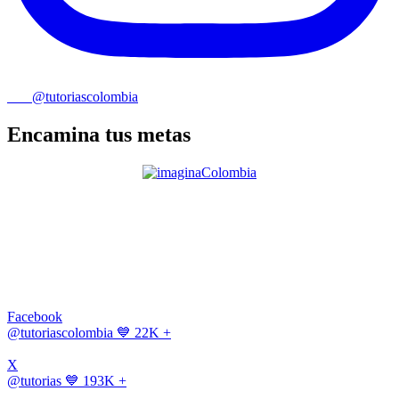
@tutoriascolombia
Encamina tus metas
Facebook
@tutoriascolombia
💙 22K +
X
@tutorias
💙 193K +