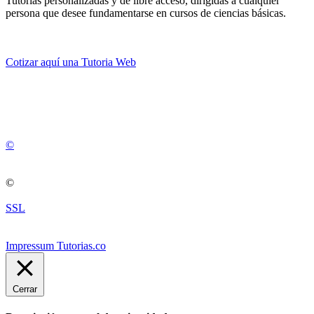
Tutorias personalizadas y de libre acceso, dirigidas a cualquier
persona que desee fundamentarse en cursos de ciencias básicas.
Cotizar aquí una Tutoria Web
💚
© 2012 -
2
0
2
5
©
©
SSL
Impressum Tutorias.co
Cerrar