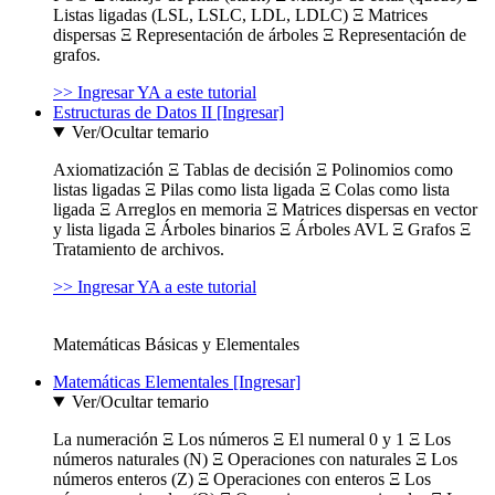
Listas ligadas (LSL, LSLC, LDL, LDLC) Ξ Matrices
dispersas Ξ Representación de árboles Ξ Representación de
grafos.
>> Ingresar YA a este tutorial
Estructuras de Datos II [Ingresar]
Ver/Ocultar temario
Axiomatización Ξ Tablas de decisión Ξ Polinomios como
listas ligadas Ξ Pilas como lista ligada Ξ Colas como lista
ligada Ξ Arreglos en memoria Ξ Matrices dispersas en vector
y lista ligada Ξ Árboles binarios Ξ Árboles AVL Ξ Grafos Ξ
Tratamiento de archivos.
>> Ingresar YA a este tutorial
Matemáticas Básicas y Elementales
Matemáticas Elementales [Ingresar]
Ver/Ocultar temario
La numeración Ξ Los números Ξ El numeral 0 y 1 Ξ Los
números naturales (N) Ξ Operaciones con naturales Ξ Los
números enteros (Z) Ξ Operaciones con enteros Ξ Los