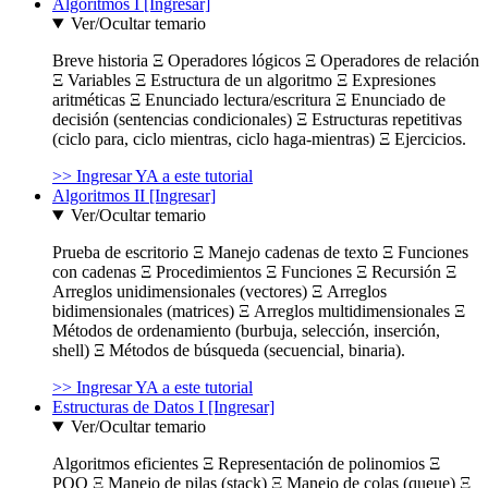
Algoritmos I [Ingresar]
Ver/Ocultar temario
Breve historia Ξ Operadores lógicos Ξ Operadores de relación
Ξ Variables Ξ Estructura de un algoritmo Ξ Expresiones
aritméticas Ξ Enunciado lectura/escritura Ξ Enunciado de
decisión (sentencias condicionales) Ξ Estructuras repetitivas
(ciclo para, ciclo mientras, ciclo haga-mientras) Ξ Ejercicios.
>> Ingresar YA a este tutorial
Algoritmos II [Ingresar]
Ver/Ocultar temario
Prueba de escritorio Ξ Manejo cadenas de texto Ξ Funciones
con cadenas Ξ Procedimientos Ξ Funciones Ξ Recursión Ξ
Arreglos unidimensionales (vectores) Ξ Arreglos
bidimensionales (matrices) Ξ Arreglos multidimensionales Ξ
Métodos de ordenamiento (burbuja, selección, inserción,
shell) Ξ Métodos de búsqueda (secuencial, binaria).
>> Ingresar YA a este tutorial
Estructuras de Datos I [Ingresar]
Ver/Ocultar temario
Algoritmos eficientes Ξ Representación de polinomios Ξ
POO Ξ Manejo de pilas (stack) Ξ Manejo de colas (queue) Ξ