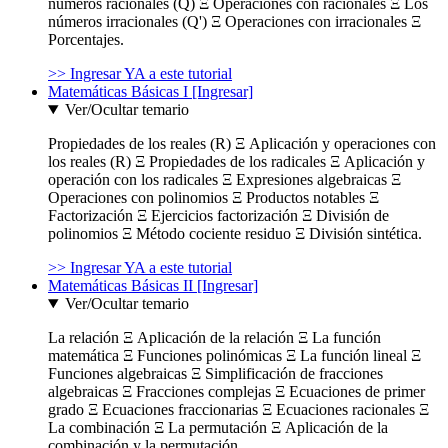
números racionales (Q) Ξ Operaciones con racionales Ξ Los
números irracionales (Q') Ξ Operaciones con irracionales Ξ
Porcentajes.
>> Ingresar YA a este tutorial
Matemáticas Básicas I [Ingresar]
Ver/Ocultar temario
Propiedades de los reales (R) Ξ Aplicación y operaciones con
los reales (R) Ξ Propiedades de los radicales Ξ Aplicación y
operación con los radicales Ξ Expresiones algebraicas Ξ
Operaciones con polinomios Ξ Productos notables Ξ
Factorización Ξ Ejercicios factorización Ξ División de
polinomios Ξ Método cociente residuo Ξ División sintética.
>> Ingresar YA a este tutorial
Matemáticas Básicas II [Ingresar]
Ver/Ocultar temario
La relación Ξ Aplicación de la relación Ξ La función
matemática Ξ Funciones polinómicas Ξ La función lineal Ξ
Funciones algebraicas Ξ Simplificación de fracciones
algebraicas Ξ Fracciones complejas Ξ Ecuaciones de primer
grado Ξ Ecuaciones fraccionarias Ξ Ecuaciones racionales Ξ
La combinación Ξ La permutación Ξ Aplicación de la
combinación y la permutación.