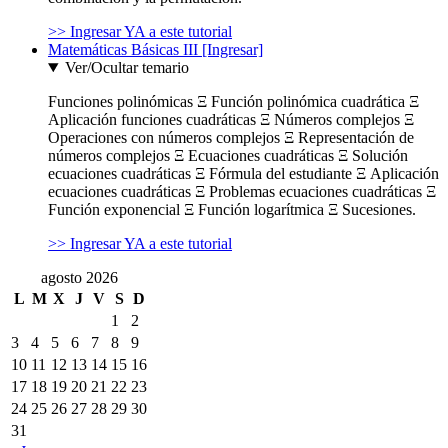
>> Ingresar YA a este tutorial
Matemáticas Básicas III [Ingresar]
Ver/Ocultar temario
Funciones polinómicas Ξ Función polinómica cuadrática Ξ
Aplicación funciones cuadráticas Ξ Números complejos Ξ
Operaciones con números complejos Ξ Representación de
números complejos Ξ Ecuaciones cuadráticas Ξ Solución
ecuaciones cuadráticas Ξ Fórmula del estudiante Ξ Aplicación
ecuaciones cuadráticas Ξ Problemas ecuaciones cuadráticas Ξ
Función exponencial Ξ Función logarítmica Ξ Sucesiones.
>> Ingresar YA a este tutorial
agosto 2026
L
M
X
J
V
S
D
1
2
3
4
5
6
7
8
9
10
11
12
13
14
15
16
17
18
19
20
21
22
23
24
25
26
27
28
29
30
31