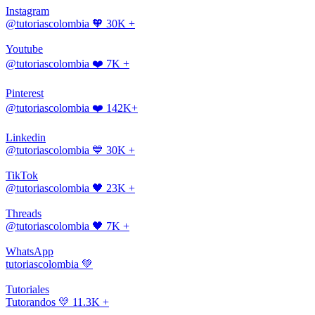
Instagram
@tutoriascolombia
🧡 30K +
Youtube
@tutoriascolombia
❤️ 7K +
Pinterest
@tutoriascolombia
❤️ 142K+
Linkedin
@tutoriascolombia
💙 30K +
TikTok
@tutoriascolombia
🖤 23K +
Threads
@tutoriascolombia
🖤 7K +
WhatsApp
tutoriascolombia
💚
Tutoriales
Tutorandos
💛 11.3K +