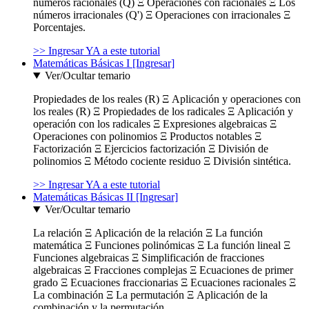
números racionales (Q) Ξ Operaciones con racionales Ξ Los
números irracionales (Q') Ξ Operaciones con irracionales Ξ
Porcentajes.
>> Ingresar YA a este tutorial
Matemáticas Básicas I [Ingresar]
Ver/Ocultar temario
Propiedades de los reales (R) Ξ Aplicación y operaciones con
los reales (R) Ξ Propiedades de los radicales Ξ Aplicación y
operación con los radicales Ξ Expresiones algebraicas Ξ
Operaciones con polinomios Ξ Productos notables Ξ
Factorización Ξ Ejercicios factorización Ξ División de
polinomios Ξ Método cociente residuo Ξ División sintética.
>> Ingresar YA a este tutorial
Matemáticas Básicas II [Ingresar]
Ver/Ocultar temario
La relación Ξ Aplicación de la relación Ξ La función
matemática Ξ Funciones polinómicas Ξ La función lineal Ξ
Funciones algebraicas Ξ Simplificación de fracciones
algebraicas Ξ Fracciones complejas Ξ Ecuaciones de primer
grado Ξ Ecuaciones fraccionarias Ξ Ecuaciones racionales Ξ
La combinación Ξ La permutación Ξ Aplicación de la
combinación y la permutación.