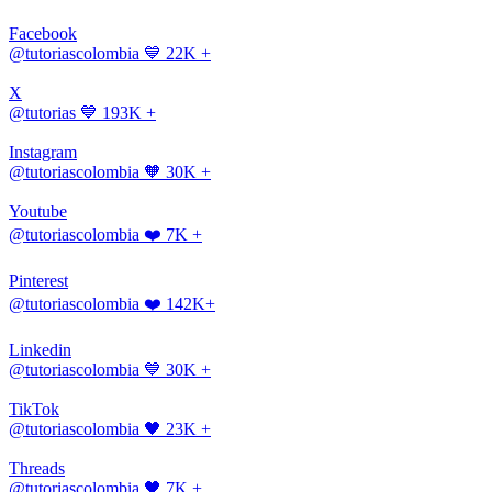
Facebook
@tutoriascolombia
💙 22K +
X
@tutorias
💙 193K +
Instagram
@tutoriascolombia
🧡 30K +
Youtube
@tutoriascolombia
❤️ 7K +
Pinterest
@tutoriascolombia
❤️ 142K+
Linkedin
@tutoriascolombia
💙 30K +
TikTok
@tutoriascolombia
🖤 23K +
Threads
@tutoriascolombia
🖤 7K +