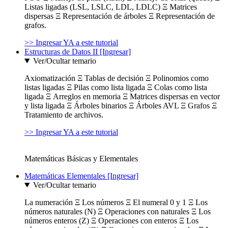
Listas ligadas (LSL, LSLC, LDL, LDLC) Ξ Matrices
dispersas Ξ Representación de árboles Ξ Representación de
grafos.
>> Ingresar YA a este tutorial
Estructuras de Datos II [Ingresar]
Ver/Ocultar temario
Axiomatización Ξ Tablas de decisión Ξ Polinomios como
listas ligadas Ξ Pilas como lista ligada Ξ Colas como lista
ligada Ξ Arreglos en memoria Ξ Matrices dispersas en vector
y lista ligada Ξ Árboles binarios Ξ Árboles AVL Ξ Grafos Ξ
Tratamiento de archivos.
>> Ingresar YA a este tutorial
Matemáticas Básicas y Elementales
Matemáticas Elementales [Ingresar]
Ver/Ocultar temario
La numeración Ξ Los números Ξ El numeral 0 y 1 Ξ Los
números naturales (N) Ξ Operaciones con naturales Ξ Los
números enteros (Z) Ξ Operaciones con enteros Ξ Los