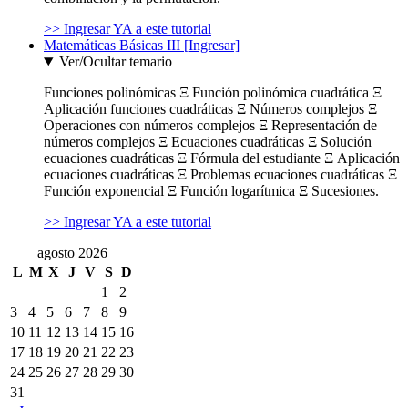
>> Ingresar YA a este tutorial
Matemáticas Básicas III [Ingresar]
Ver/Ocultar temario
Funciones polinómicas Ξ Función polinómica cuadrática Ξ
Aplicación funciones cuadráticas Ξ Números complejos Ξ
Operaciones con números complejos Ξ Representación de
números complejos Ξ Ecuaciones cuadráticas Ξ Solución
ecuaciones cuadráticas Ξ Fórmula del estudiante Ξ Aplicación
ecuaciones cuadráticas Ξ Problemas ecuaciones cuadráticas Ξ
Función exponencial Ξ Función logarítmica Ξ Sucesiones.
>> Ingresar YA a este tutorial
agosto 2026
L
M
X
J
V
S
D
1
2
3
4
5
6
7
8
9
10
11
12
13
14
15
16
17
18
19
20
21
22
23
24
25
26
27
28
29
30
31