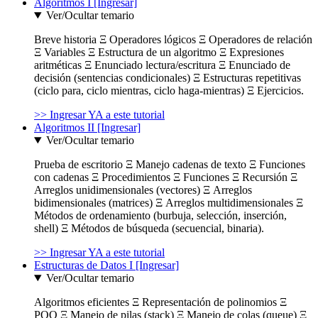
Algoritmos I [Ingresar]
Ver/Ocultar temario
Breve historia Ξ Operadores lógicos Ξ Operadores de relación
Ξ Variables Ξ Estructura de un algoritmo Ξ Expresiones
aritméticas Ξ Enunciado lectura/escritura Ξ Enunciado de
decisión (sentencias condicionales) Ξ Estructuras repetitivas
(ciclo para, ciclo mientras, ciclo haga-mientras) Ξ Ejercicios.
>> Ingresar YA a este tutorial
Algoritmos II [Ingresar]
Ver/Ocultar temario
Prueba de escritorio Ξ Manejo cadenas de texto Ξ Funciones
con cadenas Ξ Procedimientos Ξ Funciones Ξ Recursión Ξ
Arreglos unidimensionales (vectores) Ξ Arreglos
bidimensionales (matrices) Ξ Arreglos multidimensionales Ξ
Métodos de ordenamiento (burbuja, selección, inserción,
shell) Ξ Métodos de búsqueda (secuencial, binaria).
>> Ingresar YA a este tutorial
Estructuras de Datos I [Ingresar]
Ver/Ocultar temario
Algoritmos eficientes Ξ Representación de polinomios Ξ
POO Ξ Manejo de pilas (stack) Ξ Manejo de colas (queue) Ξ