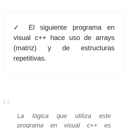
>> Ingresar YA a este tutorial
El siguiente programa en
Estructuras de Datos I
visual c++ hace uso de arrays
[Ingresar]
(matriz) y de estructuras
Ver/Ocultar temario
repetitivas.
Algoritmos eficientes Ξ
Representación de polinomios Ξ
POO Ξ Manejo de pilas (stack) Ξ
Manejo de colas (queue) Ξ Listas
ligadas (LSL, LSLC, LDL, LDLC) Ξ
Matrices dispersas Ξ
Representación de árboles Ξ
La lógica que utiliza este
Representación de grafos.
programa en visual c++ es