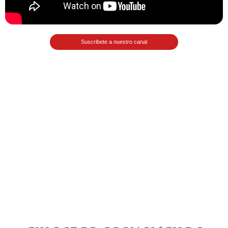
>> Ingresar YA a este tutorial
Suscribete a nuestro canal
Matemáticas Básicas
III [Ingresar]
Ver/Ocultar temario
Funciones polinómicas Ξ Función
polinómica cuadrática Ξ Aplicación
funciones cuadráticas Ξ Números
complejos Ξ Operaciones con
números complejos Ξ
Representación de números
complejos Ξ Ecuaciones cuadráticas