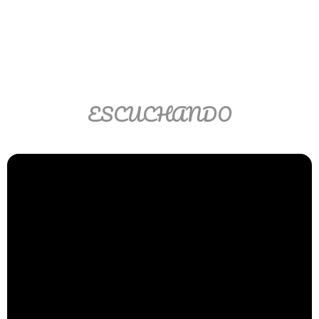
Matemáticas Básicas II
[Ingresar]
Ver/Ocultar temario
La relación Ξ Aplicación de la
ESCUCHANDO
relación Ξ La función matemática Ξ
Funciones polinómicas Ξ La función
lineal Ξ Funciones algebraicas Ξ
Simplificación de fracciones
algebraicas Ξ Fracciones complejas
Ξ Ecuaciones de primer grado Ξ
Ecuaciones fraccionarias Ξ
Ecuaciones racionales Ξ La
combinación Ξ La permutación Ξ
Aplicación de la combinación y la
permutación.