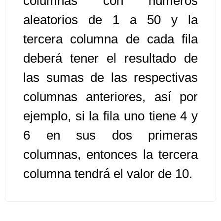
columnas con números
aleatorios de 1 a 50 y la
Algoritmos II [Ingresar]
tercera columna de cada fila
Ver/Ocultar temario
deberá tener el resultado de
Prueba de escritorio Ξ Manejo
las sumas de las respectivas
cadenas de texto Ξ Funciones con
columnas anteriores, así por
cadenas Ξ Procedimientos Ξ
Funciones Ξ Recursión Ξ Arreglos
ejemplo, si la fila uno tiene 4 y
unidimensionales (vectores) Ξ
6 en sus dos primeras
Arreglos bidimensionales (matrices)
Ξ Arreglos multidimensionales Ξ
columnas, entonces la tercera
Métodos de ordenamiento (burbuja,
columna tendrá el valor de 10.
selección, inserción, shell) Ξ
Métodos de búsqueda (secuencial,
binaria).