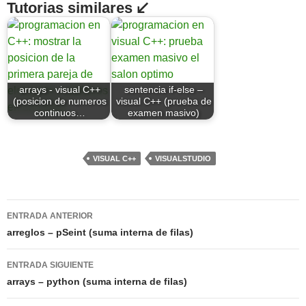
Tutorias similares ↙
arrays - visual C++
sentencia if-else –
(posicion de numeros
visual C++ (prueba de
continuos…
examen masivo)
VISUAL C++
VISUALSTUDIO
Navegación
ENTRADA ANTERIOR
de
arreglos – pSeint (suma interna de filas)
entradas
ENTRADA SIGUIENTE
arrays – python (suma interna de filas)