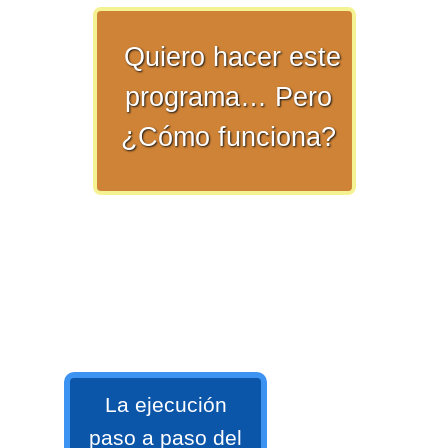
numeral 0 y 1 Ξ Los números
naturales (N) Ξ Operaciones con
Quiero hacer este
naturales Ξ Los números enteros (Z)
programa… Pero
Ξ Operaciones con enteros Ξ Los
números racionales (Q) Ξ
¿Cómo funciona?
Operaciones con racionales Ξ Los
números irracionales (Q') Ξ
Operaciones con irracionales Ξ
Porcentajes.
>> Ingresar YA a este tutorial
Matemáticas Básicas I
La ejecución
[Ingresar]
paso a paso del