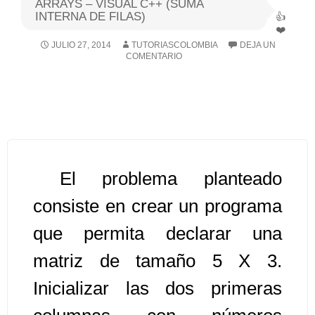
ARRAYS – VISUAL C++ (SUMA
INTERNA DE FILAS)
Algoritmos I [Ingresar]
JULIO 27, 2014
TUTORIASCOLOMBIA
DEJA UN
COMENTARIO
Ver/Ocultar temario
Breve historia Ξ Operadores lógicos
Ξ Operadores de relación Ξ
Variables Ξ Estructura de un
algoritmo Ξ Expresiones aritméticas
Ξ Enunciado lectura/escritura Ξ
El problema planteado
Enunciado de decisión (sentencias
consiste en crear un programa
condicionales) Ξ Estructuras
que permita declarar una
repetitivas (ciclo para, ciclo mientras,
ciclo haga-mientras) Ξ Ejercicios.
matriz de tamaño 5 X 3.
Inicializar las dos primeras
>> Ingresar YA a este tutorial