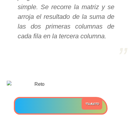
simple. Se recorre la matriz y se
>> Ingresar YA a este tutorial
arroja el resultado de la suma de
las dos primeras columnas de
Estructuras de Datos II
cada fila en la tercera columna.
[Ingresar]
Ver/Ocultar temario
Axiomatización Ξ Tablas de decisión
Ξ Polinomios como listas ligadas Ξ
Pilas como lista ligada Ξ Colas
como lista ligada Ξ Arreglos en
memoria Ξ Matrices dispersas en
TU RETO
vector y lista ligada Ξ Árboles
binarios Ξ Árboles AVL Ξ Grafos Ξ
Tratamiento de archivos.