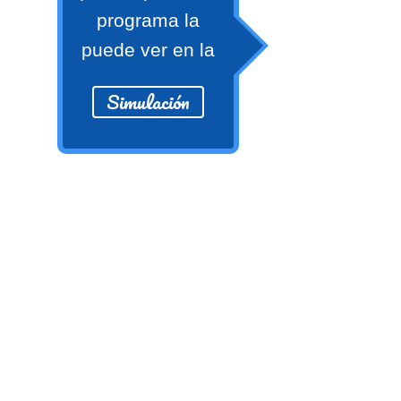
Ver/Ocultar temario
programa la
Propiedades de los reales (R) Ξ
puede ver en la
Aplicación y operaciones con los
Simulación
reales (R) Ξ Propiedades de los
radicales Ξ Aplicación y operación
con los radicales Ξ Expresiones
algebraicas Ξ Operaciones con
polinomios Ξ Productos notables Ξ
Factorización Ξ Ejercicios
factorización Ξ División de
polinomios Ξ Método cociente
residuo Ξ División sintética.
>> Ingresar YA a este tutorial