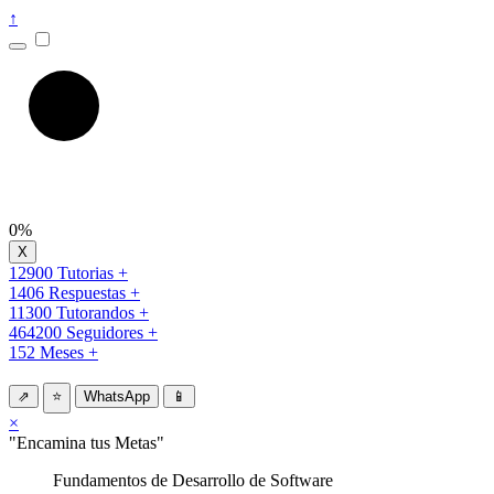
↑
0%
12900 Tutorias +
1406 Respuestas +
11300 Tutorandos +
464200 Seguidores +
152 Meses +
⇗
⭐
WhatsApp
📱
×
"Encamina tus Metas"
Fundamentos de Desarrollo de Software