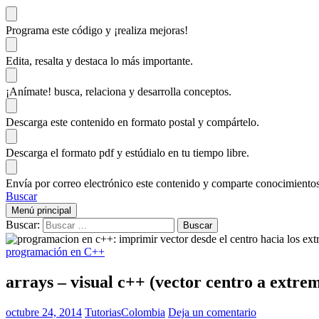
Programa este código
y ¡realiza mejoras!
Edita, resalta y destaca
lo más importante.
¡Anímate!
busca, relaciona y desarrolla conceptos.
Descarga
este contenido en formato postal y compártelo.
Descarga el formato pdf y estúdialo
en tu tiempo libre.
Envía por correo electrónico este contenido y
comparte conocimientos
Buscar
Menú principal
Buscar:
programación en C++
arrays – visual c++ (vector centro a extre
octubre 24, 2014
TutoriasColombia
Deja un comentario