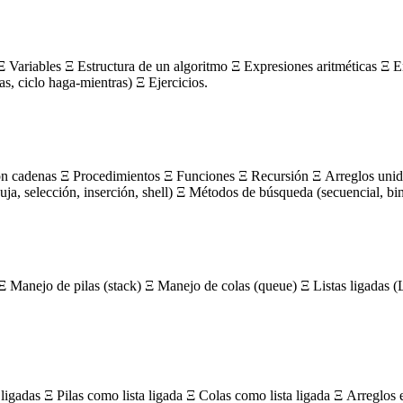
 Variables Ξ Estructura de un algoritmo Ξ Expresiones aritméticas Ξ E
ras, ciclo haga-mientras) Ξ Ejercicios.
on cadenas Ξ Procedimientos Ξ Funciones Ξ Recursión Ξ Arreglos unidi
, selección, inserción, shell) Ξ Métodos de búsqueda (secuencial, bin
Ξ Manejo de pilas (stack) Ξ Manejo de colas (queue) Ξ Listas ligada
igadas Ξ Pilas como lista ligada Ξ Colas como lista ligada Ξ Arreglos 