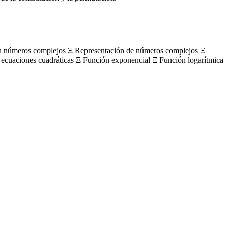
on números complejos Ξ Representación de números complejos Ξ
 ecuaciones cuadráticas Ξ Función exponencial Ξ Función logarítmica