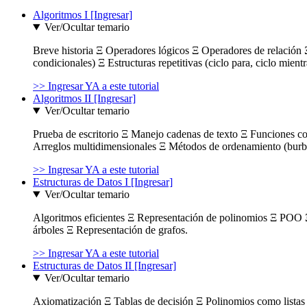
Algoritmos I [Ingresar]
Ver/Ocultar temario
Breve historia Ξ Operadores lógicos Ξ Operadores de relación Ξ
condicionales) Ξ Estructuras repetitivas (ciclo para, ciclo mient
>> Ingresar YA a este tutorial
Algoritmos II [Ingresar]
Ver/Ocultar temario
Prueba de escritorio Ξ Manejo cadenas de texto Ξ Funciones c
Arreglos multidimensionales Ξ Métodos de ordenamiento (burbuja
>> Ingresar YA a este tutorial
Estructuras de Datos I [Ingresar]
Ver/Ocultar temario
Algoritmos eficientes Ξ Representación de polinomios Ξ POO 
árboles Ξ Representación de grafos.
>> Ingresar YA a este tutorial
Estructuras de Datos II [Ingresar]
Ver/Ocultar temario
Axiomatización Ξ Tablas de decisión Ξ Polinomios como listas l