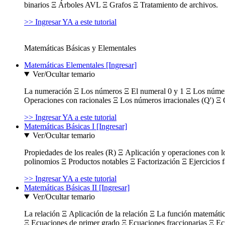
binarios Ξ Árboles AVL Ξ Grafos Ξ Tratamiento de archivos.
>> Ingresar YA a este tutorial
Matemáticas Básicas y Elementales
Matemáticas Elementales [Ingresar]
Ver/Ocultar temario
La numeración Ξ Los números Ξ El numeral 0 y 1 Ξ Los número
Operaciones con racionales Ξ Los números irracionales (Q') Ξ 
>> Ingresar YA a este tutorial
Matemáticas Básicas I [Ingresar]
Ver/Ocultar temario
Propiedades de los reales (R) Ξ Aplicación y operaciones con l
polinomios Ξ Productos notables Ξ Factorización Ξ Ejercicios f
>> Ingresar YA a este tutorial
Matemáticas Básicas II [Ingresar]
Ver/Ocultar temario
La relación Ξ Aplicación de la relación Ξ La función matemáti
Ξ Ecuaciones de primer grado Ξ Ecuaciones fraccionarias Ξ Ec