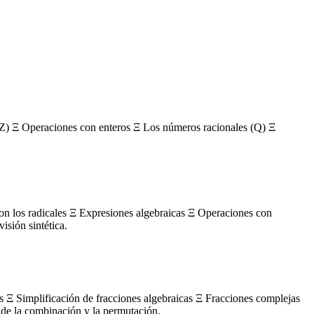
Z) Ξ Operaciones con enteros Ξ Los números racionales (Q) Ξ
con los radicales Ξ Expresiones algebraicas Ξ Operaciones con
sión sintética.
s Ξ Simplificación de fracciones algebraicas Ξ Fracciones complejas
de la combinación y la permutación.