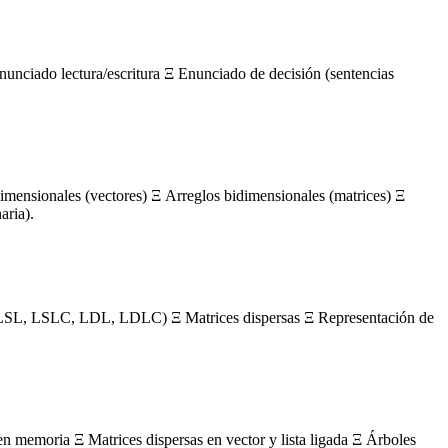
nunciado lectura/escritura Ξ Enunciado de decisión (sentencias
mensionales (vectores) Ξ Arreglos bidimensionales (matrices) Ξ
aria).
s (LSL, LSLC, LDL, LDLC) Ξ Matrices dispersas Ξ Representación de
en memoria Ξ Matrices dispersas en vector y lista ligada Ξ Árboles