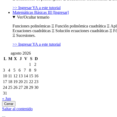
>> Ingresar YA a este tutorial
Matemáticas Básicas III [Ingresar]
Ver/Ocultar temario
Funciones polinómicas Ξ Función polinómica cuadrática Ξ Ap
Ecuaciones cuadráticas Ξ Solución ecuaciones cuadráticas Ξ F
Ξ Sucesiones.
>> Ingresar YA a este tutorial
agosto 2026
L
M
X
J
V
S
D
1
2
3
4
5
6
7
8
9
10
11
12
13
14
15
16
17
18
19
20
21
22
23
24
25
26
27
28
29
30
31
« Jun
Cerrar
Saltar al contenido