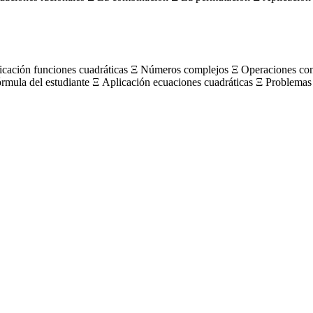
licación funciones cuadráticas Ξ Números complejos Ξ Operaciones c
órmula del estudiante Ξ Aplicación ecuaciones cuadráticas Ξ Problemas