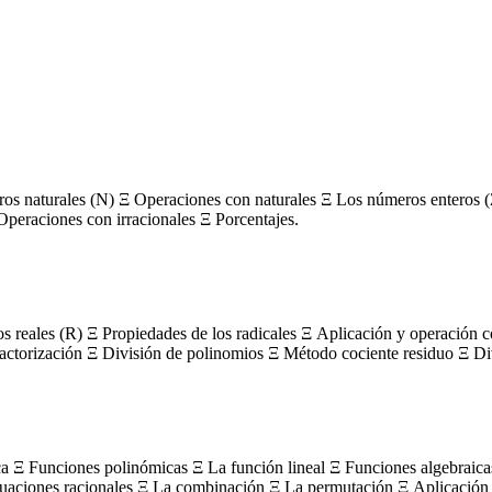
s naturales (N) Ξ Operaciones con naturales Ξ Los números enteros (
Operaciones con irracionales Ξ Porcentajes.
os reales (R) Ξ Propiedades de los radicales Ξ Aplicación y operación 
actorización Ξ División de polinomios Ξ Método cociente residuo Ξ Divi
ca Ξ Funciones polinómicas Ξ La función lineal Ξ Funciones algebraica
uaciones racionales Ξ La combinación Ξ La permutación Ξ Aplicación 