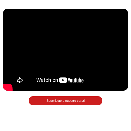
Matemáticas Básicas II
[Ingresar]
Ver/Ocultar temario
La relación Ξ Aplicación de la
relación Ξ La función matemática Ξ
Funciones polinómicas Ξ La función
lineal Ξ Funciones algebraicas Ξ
Simplificación de fracciones
algebraicas Ξ Fracciones complejas
Ξ Ecuaciones de primer grado Ξ
Ecuaciones fraccionarias Ξ
Suscribete a nuestro canal
Ecuaciones racionales Ξ La
combinación Ξ La permutación Ξ
Aplicación de la combinación y la
permutación.