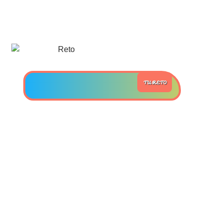
>> Ingresar YA a este tutorial
Estructuras de Datos II
[Ingresar]
TU RETO
Ver/Ocultar temario
Axiomatización Ξ Tablas de decisión
Ξ Polinomios como listas ligadas Ξ
Pilas como lista ligada Ξ Colas
como lista ligada Ξ Arreglos en
memoria Ξ Matrices dispersas en
vector y lista ligada Ξ Árboles
binarios Ξ Árboles AVL Ξ Grafos Ξ
Tratamiento de archivos.