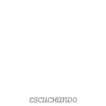
Ver/Ocultar temario
Propiedades de los reales (R) Ξ
Aplicación y operaciones con los
reales (R) Ξ Propiedades de los
radicales Ξ Aplicación y operación
con los radicales Ξ Expresiones
algebraicas Ξ Operaciones con
polinomios Ξ Productos notables Ξ
Factorización Ξ Ejercicios
factorización Ξ División de
polinomios Ξ Método cociente
residuo Ξ División sintética.
>> Ingresar YA a este tutorial
ESCUCHANDO