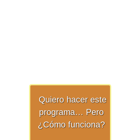
>> Ingresar YA a este tutorial
Matemáticas Básicas y
Elementales
Quiero hacer este
Matemáticas
Elementales [Ingresar]
programa… Pero
¿Cómo funciona?
Ver/Ocultar temario
La numeración Ξ Los números Ξ El