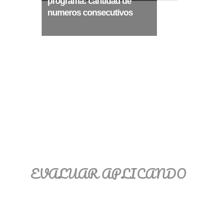
programa: cantidad de
Ξ Solución ecuaciones cuadráticas
numeros consecutivos
Ξ Fórmula del estudiante Ξ
Aplicación ecuaciones cuadráticas Ξ
Problemas ecuaciones cuadráticas
Ξ Función exponencial Ξ Función
logarítmica Ξ Sucesiones.
>> Ingresar YA a este tutorial
EVALUAR APLICANDO