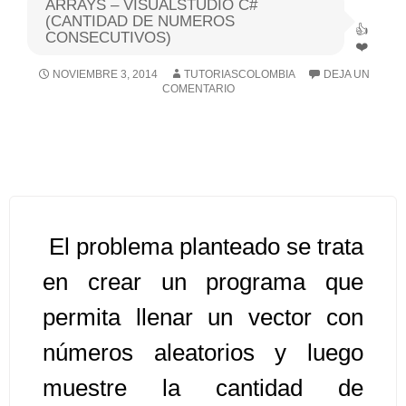
ARRAYS – VISUALSTUDIO C#
(CANTIDAD DE NUMEROS
CONSECUTIVOS)
Algoritmos I [Ingresar]
NOVIEMBRE 3, 2014
TUTORIASCOLOMBIA
DEJA UN
Ver/Ocultar temario
COMENTARIO
Breve historia Ξ Operadores lógicos
Ξ Operadores de relación Ξ
Variables Ξ Estructura de un
algoritmo Ξ Expresiones aritméticas
Ξ Enunciado lectura/escritura Ξ
El problema planteado se trata
Enunciado de decisión (sentencias
condicionales) Ξ Estructuras
en crear un programa que
repetitivas (ciclo para, ciclo mientras,
permita llenar un vector con
ciclo haga-mientras) Ξ Ejercicios.
números aleatorios y luego
muestre la cantidad de
>> Ingresar YA a este tutorial