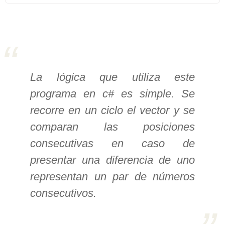
>> Ingresar YA a este tutorial
Estructuras de Datos I
[Ingresar]
La lógica que utiliza este
programa en c# es simple. Se
Ver/Ocultar temario
recorre en un ciclo el vector y se
Algoritmos eficientes Ξ
comparan las posiciones
Representación de polinomios Ξ
POO Ξ Manejo de pilas (stack) Ξ
consecutivas en caso de
Manejo de colas (queue) Ξ Listas
presentar una diferencia de uno
ligadas (LSL, LSLC, LDL, LDLC) Ξ
representan un par de números
Matrices dispersas Ξ
consecutivos.
Representación de árboles Ξ
Representación de grafos.