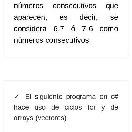
números consecutivos que
Algoritmos II [Ingresar]
aparecen, es decir, se
considera 6-7 ó 7-6 como
Ver/Ocultar temario
números consecutivos
Prueba de escritorio Ξ Manejo
cadenas de texto Ξ Funciones con
cadenas Ξ Procedimientos Ξ
Funciones Ξ Recursión Ξ Arreglos
unidimensionales (vectores) Ξ
Arreglos bidimensionales (matrices)
Ξ Arreglos multidimensionales Ξ
El siguiente programa en c#
Métodos de ordenamiento (burbuja,
hace uso de ciclos for y de
selección, inserción, shell) Ξ
Métodos de búsqueda (secuencial,
arrays (vectores)
binaria).