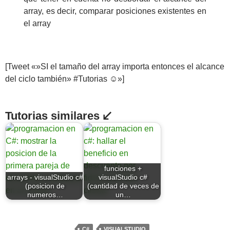
array, es decir, comparar posiciones existentes en
el array
[Tweet «»SI el tamaño del array importa entonces el alcance
del ciclo también» #Tutorias ☺»]
Tutorias similares ↙
funciones +
arrays - visualStudio c#
visualStudio c#
(posicion de
(cantidad de veces de
numeros…
un…
C#
VISUALSTUDIO