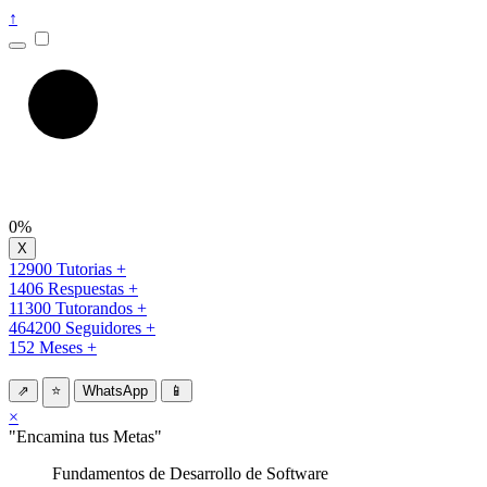
↑
0%
12900 Tutorias +
1406 Respuestas +
11300 Tutorandos +
464200 Seguidores +
152 Meses +
⇗
⭐
WhatsApp
📱
×
"Encamina tus Metas"
Fundamentos de Desarrollo de Software