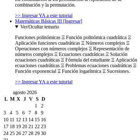
combinación y la permutación.
>> Ingresar YA a este tutorial
Matemáticas Básicas III [Ingresar]
Ver/Ocultar temario
Funciones polinómicas Ξ Función polinómica cuadrática Ξ
Aplicación funciones cuadráticas Ξ Números complejos Ξ
Operaciones con números complejos Ξ Representación de
números complejos Ξ Ecuaciones cuadráticas Ξ Solución
ecuaciones cuadráticas Ξ Fórmula del estudiante Ξ Aplicación
ecuaciones cuadráticas Ξ Problemas ecuaciones cuadráticas Ξ
Función exponencial Ξ Función logarítmica Ξ Sucesiones.
>> Ingresar YA a este tutorial
agosto 2026
L
M
X
J
V
S
D
1
2
3
4
5
6
7
8
9
10
11
12
13
14
15
16
17
18
19
20
21
22
23
24
25
26
27
28
29
30