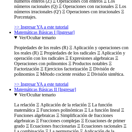
números enteros (Z) Ξ Operaciones con enteros Ξ Los
números racionales (Q) Ξ Operaciones con racionales Ξ Los
números irracionales (Q') Ξ Operaciones con irracionales Ξ
Porcentajes.
>> Ingresar YA a este tutorial
Matemáticas Básicas I [Ingresar]
Ver/Ocultar temario
Propiedades de los reales (R) Ξ Aplicación y operaciones con
los reales (R) Ξ Propiedades de los radicales Ξ Aplicación y
operación con los radicales Ξ Expresiones algebraicas Ξ
Operaciones con polinomios Ξ Productos notables Ξ
Factorización Ξ Ejercicios factorización Ξ División de
polinomios Ξ Método cociente residuo Ξ División sintética.
>> Ingresar YA a este tutorial
Matemáticas Básicas II [Ingresar]
Ver/Ocultar temario
La relación Ξ Aplicación de la relación Ξ La función
matemática Ξ Funciones polinómicas Ξ La función lineal Ξ
Funciones algebraicas Ξ Simplificación de fracciones
algebraicas Ξ Fracciones complejas Ξ Ecuaciones de primer
grado Ξ Ecuaciones fraccionarias Ξ Ecuaciones racionales Ξ
La combinación Ξ La permutación Ξ Aplicación de la