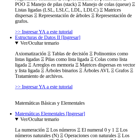
POO Ξ Manejo de pilas (stack) Ξ Manejo de colas (queue) Ξ
Listas ligadas (LSL, LSLC, LDL, LDLC) Ξ Matrices
dispersas Ξ Representación de árboles Ξ Representación de
grafos.
>> Ingresar YA a este tutorial
Estructuras de Datos II [Ingresar]
Ver/Ocultar temario
Axiomatización Ξ Tablas de decisión Ξ Polinomios como
listas ligadas Ξ Pilas como lista ligada Ξ Colas como lista
ligada Ξ Arreglos en memoria Ξ Matrices dispersas en vector
y lista ligada Ξ Árboles binarios Ξ Árboles AVL Ξ Grafos Ξ
Tratamiento de archivos.
>> Ingresar YA a este tutorial
Matemáticas Básicas y Elementales
Matemáticas Elementales [Ingresar]
Ver/Ocultar temario
La numeración Ξ Los números Ξ El numeral 0 y 1 Ξ Los
números naturales (N) Ξ Operaciones con naturales Ξ Los