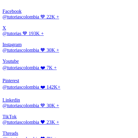
Facebook
@tutoriascolombia
💙 22K +
X
@tutorias
💙 193K +
Instagram
@tutoriascolombia
🧡 30K +
Youtube
@tutoriascolombia
❤️ 7K +
Pinterest
@tutoriascolombia
❤️ 142K+
Linkedin
@tutoriascolombia
💙 30K +
TikTok
@tutoriascolombia
🖤 23K +
Threads