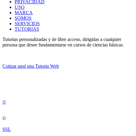
PRIVACIDAD
USO
MARCA
SOMOS
SERVICIOS
TUTORIAS
Tutorias personalizadas y de libre acceso, dirigidas a cualquier
persona que desee fundamentarse en cursos de ciencias básicas.
Cotizar aquí una Tutoria Web
💚
© 2012 -
2
0
2
5
©
©
SSL