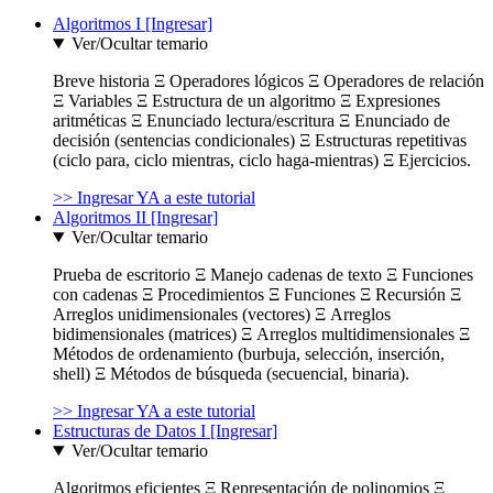
Algoritmos I [Ingresar]
Ver/Ocultar temario
Breve historia Ξ Operadores lógicos Ξ Operadores de relación
Ξ Variables Ξ Estructura de un algoritmo Ξ Expresiones
aritméticas Ξ Enunciado lectura/escritura Ξ Enunciado de
decisión (sentencias condicionales) Ξ Estructuras repetitivas
(ciclo para, ciclo mientras, ciclo haga-mientras) Ξ Ejercicios.
>> Ingresar YA a este tutorial
Algoritmos II [Ingresar]
Ver/Ocultar temario
Prueba de escritorio Ξ Manejo cadenas de texto Ξ Funciones
con cadenas Ξ Procedimientos Ξ Funciones Ξ Recursión Ξ
Arreglos unidimensionales (vectores) Ξ Arreglos
bidimensionales (matrices) Ξ Arreglos multidimensionales Ξ
Métodos de ordenamiento (burbuja, selección, inserción,
shell) Ξ Métodos de búsqueda (secuencial, binaria).
>> Ingresar YA a este tutorial
Estructuras de Datos I [Ingresar]
Ver/Ocultar temario
Algoritmos eficientes Ξ Representación de polinomios Ξ