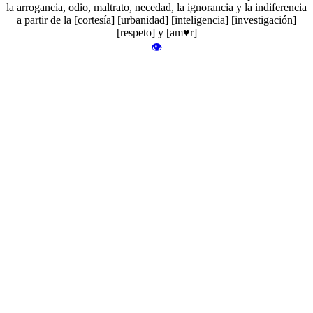
la arrogancia, odio, maltrato, necedad, la ignorancia y la indiferencia
a partir de la [cortesía] [urbanidad] [inteligencia] [investigación]
[respeto] y [am♥r]
👁