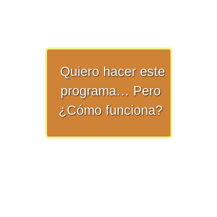
>> Ingresar YA a este tutorial
Quiero hacer este
programa… Pero
Matemáticas Básicas y
¿Cómo funciona?
Elementales
Matemáticas
Elementales [Ingresar]
Ver/Ocultar temario
La numeración Ξ Los números Ξ El