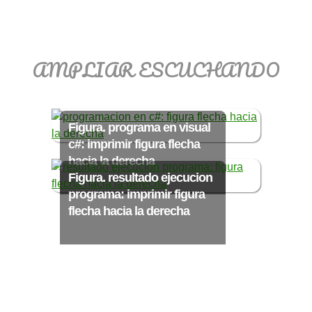
>> Ingresar YA a este tutorial
AMPLIAR ESCUCHANDO
Matemáticas Básicas
III [Ingresar]
Figura. programa en visual
c#: imprimir figura flecha
Ver/Ocultar temario
hacia la derecha
Figura. resultado ejecucion
Funciones polinómicas Ξ Función
programa: imprimir figura
polinómica cuadrática Ξ Aplicación
flecha hacia la derecha
funciones cuadráticas Ξ Números
complejos Ξ Operaciones con
números complejos Ξ
Representación de números
complejos Ξ Ecuaciones cuadráticas