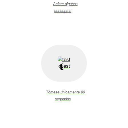
Aclare algunos
conceptos
est
Tómese únicamente 90
segundos