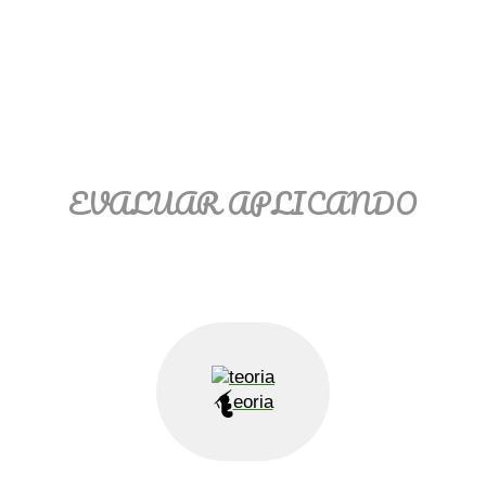
Ξ Solución ecuaciones cuadráticas
Ξ Fórmula del estudiante Ξ
Aplicación ecuaciones cuadráticas Ξ
Problemas ecuaciones cuadráticas
Ξ Función exponencial Ξ Función
logarítmica Ξ Sucesiones.
EVALUAR APLICANDO
>> Ingresar YA a este tutorial
eoria