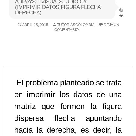
ARRAYS – VISUALSTUDIO C#
(IMPRIMIR DATOS FIGURA FLECHA
DERECHA)
Algoritmos I [Ingresar]
ABRIL 15, 2015
TUTORIASCOLOMBIA
DEJA UN
Ver/Ocultar temario
COMENTARIO
Breve historia Ξ Operadores lógicos
Ξ Operadores de relación Ξ
Variables Ξ Estructura de un
algoritmo Ξ Expresiones aritméticas
Ξ Enunciado lectura/escritura Ξ
El problema planteado se trata
Enunciado de decisión (sentencias
condicionales) Ξ Estructuras
en imprimir los datos de una
repetitivas (ciclo para, ciclo mientras,
matriz que formen la figura
ciclo haga-mientras) Ξ Ejercicios.
dispersa flecha apuntando
hacia la derecha, es decir, la
>> Ingresar YA a este tutorial