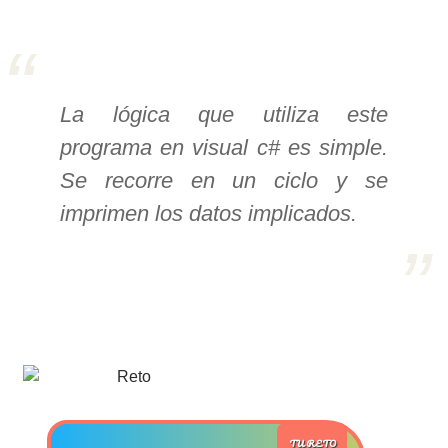
>> Ingresar YA a este tutorial
Estructuras de Datos I
La lógica que utiliza este
[Ingresar]
programa en visual c# es simple.
Se recorre en un ciclo y se
Ver/Ocultar temario
imprimen los datos implicados.
Algoritmos eficientes Ξ
Representación de polinomios Ξ
POO Ξ Manejo de pilas (stack) Ξ
Manejo de colas (queue) Ξ Listas
ligadas (LSL, LSLC, LDL, LDLC) Ξ
Matrices dispersas Ξ
Representación de árboles Ξ
Representación de grafos.
TU RETO