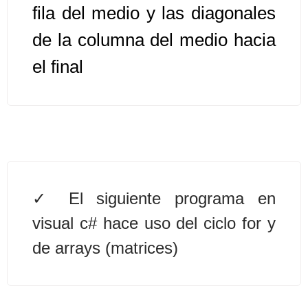
fila del medio y las diagonales
Algoritmos II [Ingresar]
de la columna del medio hacia
el final
Ver/Ocultar temario
Prueba de escritorio Ξ Manejo
cadenas de texto Ξ Funciones con
cadenas Ξ Procedimientos Ξ
Funciones Ξ Recursión Ξ Arreglos
unidimensionales (vectores) Ξ
Arreglos bidimensionales (matrices)
El siguiente programa en
Ξ Arreglos multidimensionales Ξ
visual c# hace uso del ciclo for y
Métodos de ordenamiento (burbuja,
de arrays (matrices)
selección, inserción, shell) Ξ
Métodos de búsqueda (secuencial,
binaria).