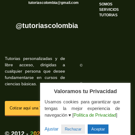
tutoriascolombia@gmail.com
SOMOS
SERVICIOS
TUTORIAS
@tutoriascolombia
Tutorias personalizadas y de
libre acceso, dirigidas a
©
cualquier persona que desee
fundamentarse en cursos de
ciencias básicas.
©
Valoramos tu Privacidad
Usamos cookies para garantizar que
SSL
tengas la mejor experiencia de
Cotizar aquí una Tutoria Web
navegación ♥ [
Política de Privacidad
]
Impressum Tutorias.co
Ajustar
Rechazar
Aceptar
💚
© 2012 -
2
0
2
5