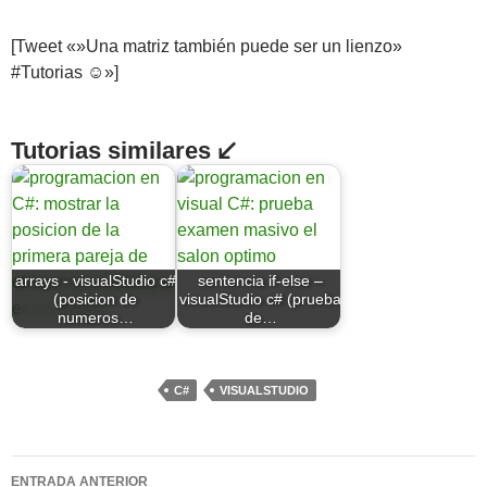
[Tweet «»Una matriz también puede ser un lienzo»
#Tutorias ☺»]
Tutorias similares ↙
arrays - visualStudio c#
sentencia if-else –
(posicion de
visualStudio c# (prueba
numeros…
de…
C#
VISUALSTUDIO
Navegación
ENTRADA ANTERIOR