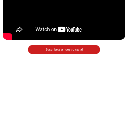
Matemáticas Básicas II
[Ingresar]
Ver/Ocultar temario
La relación Ξ Aplicación de la
relación Ξ La función matemática Ξ
Suscribete a nuestro canal
Funciones polinómicas Ξ La función
lineal Ξ Funciones algebraicas Ξ
Simplificación de fracciones
algebraicas Ξ Fracciones complejas
Ξ Ecuaciones de primer grado Ξ
Ecuaciones fraccionarias Ξ
Ecuaciones racionales Ξ La
combinación Ξ La permutación Ξ
Aplicación de la combinación y la
permutación.