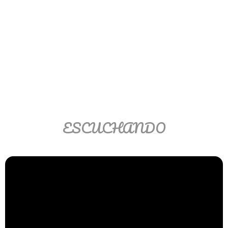
Ver/Ocultar temario
Propiedades de los reales (R) Ξ
Aplicación y operaciones con los
reales (R) Ξ Propiedades de los
radicales Ξ Aplicación y operación
con los radicales Ξ Expresiones
algebraicas Ξ Operaciones con
polinomios Ξ Productos notables Ξ
ESCUCHANDO
Factorización Ξ Ejercicios
factorización Ξ División de
polinomios Ξ Método cociente
residuo Ξ División sintética.
>> Ingresar YA a este tutorial