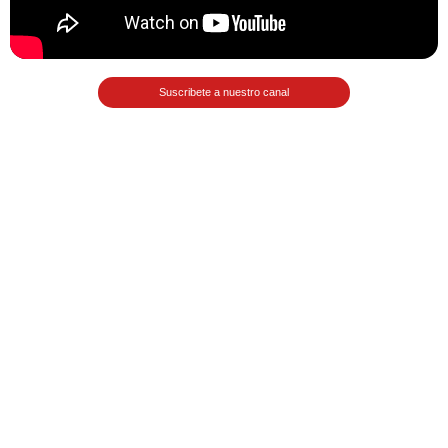
Matemáticas Básicas II
[Ingresar]
Suscribete a nuestro canal
Ver/Ocultar temario
La relación Ξ Aplicación de la
relación Ξ La función matemática Ξ
Funciones polinómicas Ξ La función
lineal Ξ Funciones algebraicas Ξ
Simplificación de fracciones
algebraicas Ξ Fracciones complejas
Ξ Ecuaciones de primer grado Ξ
Ecuaciones fraccionarias Ξ
Ecuaciones racionales Ξ La
combinación Ξ La permutación Ξ
Aplicación de la combinación y la
permutación.