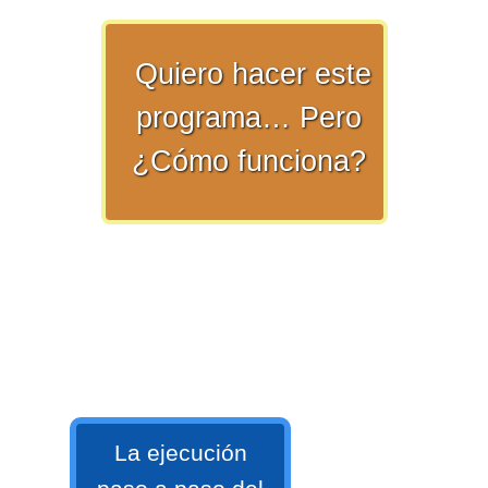
>> Ingresar YA a este tutorial
Quiero hacer este
programa… Pero
¿Cómo funciona?
Matemáticas Básicas y
Elementales
Matemáticas
Elementales [Ingresar]
Ver/Ocultar temario
La ejecución
La numeración Ξ Los números Ξ El