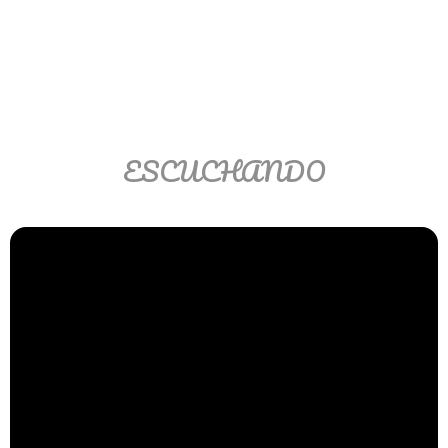
Ver/Ocultar temario
Propiedades de los reales (R) Ξ
Aplicación y operaciones con los
reales (R) Ξ Propiedades de los
radicales Ξ Aplicación y operación
ESCUCHANDO
con los radicales Ξ Expresiones
algebraicas Ξ Operaciones con
polinomios Ξ Productos notables Ξ
Factorización Ξ Ejercicios
factorización Ξ División de
polinomios Ξ Método cociente
residuo Ξ División sintética.
>> Ingresar YA a este tutorial