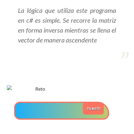
La lógica que utiliza este programa
>> Ingresar YA a este tutorial
en c# es simple. Se recorre la matriz
en forma inversa mientras se llena el
Estructuras de Datos I
vector de manera ascendente
[Ingresar]
Ver/Ocultar temario
Algoritmos eficientes Ξ
Representación de polinomios Ξ
POO Ξ Manejo de pilas (stack) Ξ
Manejo de colas (queue) Ξ Listas
ligadas (LSL, LSLC, LDL, LDLC) Ξ
TU RETO
Matrices dispersas Ξ
Representación de árboles Ξ
Representación de grafos.