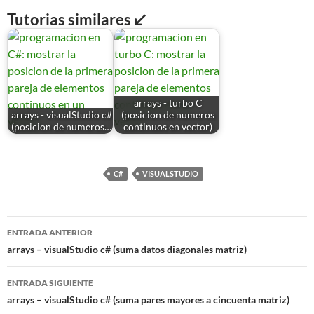
Tutorias similares ↙
arrays - turbo C
arrays - visualStudio c#
(posicion de numeros
(posicion de numeros…
continuos en vector)
C#
VISUALSTUDIO
Navegación
ENTRADA ANTERIOR
de
arrays – visualStudio c# (suma datos diagonales matriz)
entradas
ENTRADA SIGUIENTE
arrays – visualStudio c# (suma pares mayores a cincuenta matriz)