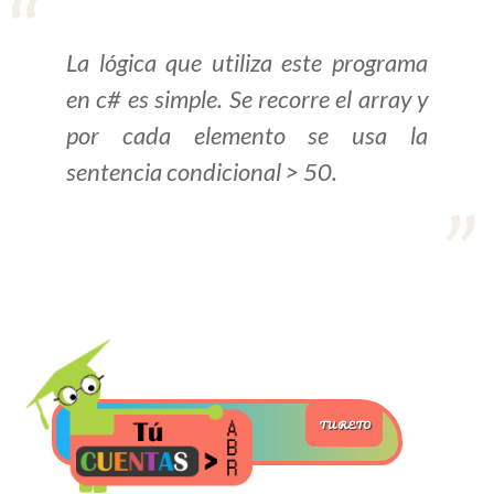
>> Ingresar YA a este tutorial
La lógica que utiliza este programa
en c# es simple. Se recorre el array y
Estructuras de Datos I
por cada elemento se usa la
[Ingresar]
sentencia condicional > 50.
Ver/Ocultar temario
Algoritmos eficientes Ξ
Representación de polinomios Ξ
POO Ξ Manejo de pilas (stack) Ξ
Manejo de colas (queue) Ξ Listas
ligadas (LSL, LSLC, LDL, LDLC) Ξ
Matrices dispersas Ξ
TU RETO
Representación de árboles Ξ
Representación de grafos.