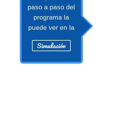
numeral 0 y 1 Ξ Los números
paso a paso del
naturales (N) Ξ Operaciones con
programa la
naturales Ξ Los números enteros (Z)
puede ver en la
Ξ Operaciones con enteros Ξ Los
números racionales (Q) Ξ
Simulación
Operaciones con racionales Ξ Los
números irracionales (Q') Ξ
Operaciones con irracionales Ξ
Porcentajes.
>> Ingresar YA a este tutorial
Matemáticas Básicas I
[Ingresar]