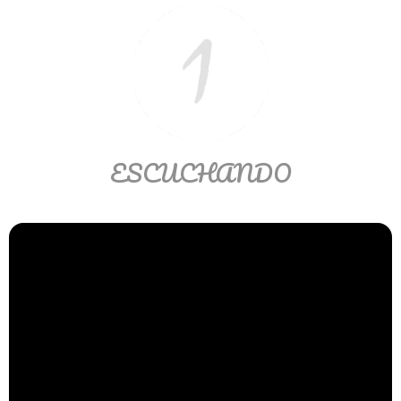
Ver/Ocultar temario
Propiedades de los reales (R) Ξ
Aplicación y operaciones con los
reales (R) Ξ Propiedades de los
radicales Ξ Aplicación y operación
con los radicales Ξ Expresiones
ESCUCHANDO
algebraicas Ξ Operaciones con
polinomios Ξ Productos notables Ξ
Factorización Ξ Ejercicios
factorización Ξ División de
polinomios Ξ Método cociente
residuo Ξ División sintética.
>> Ingresar YA a este tutorial