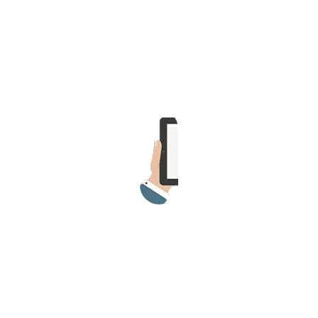
>> Ingresar YA a este tutorial
Estructuras de Datos II
[Ingresar]
Ver/Ocultar temario
Axiomatización Ξ Tablas de decisión
Ξ Polinomios como listas ligadas Ξ
Pilas como lista ligada Ξ Colas
como lista ligada Ξ Arreglos en
memoria Ξ Matrices dispersas en
vector y lista ligada Ξ Árboles
binarios Ξ Árboles AVL Ξ Grafos Ξ
Tratamiento de archivos.