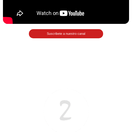
Matemáticas Básicas II
[Ingresar]
Ver/Ocultar temario
Suscribete a nuestro canal
La relación Ξ Aplicación de la
relación Ξ La función matemática Ξ
Funciones polinómicas Ξ La función
lineal Ξ Funciones algebraicas Ξ
Simplificación de fracciones
algebraicas Ξ Fracciones complejas
Ξ Ecuaciones de primer grado Ξ
Ecuaciones fraccionarias Ξ
Ecuaciones racionales Ξ La
combinación Ξ La permutación Ξ
Aplicación de la combinación y la
permutación.