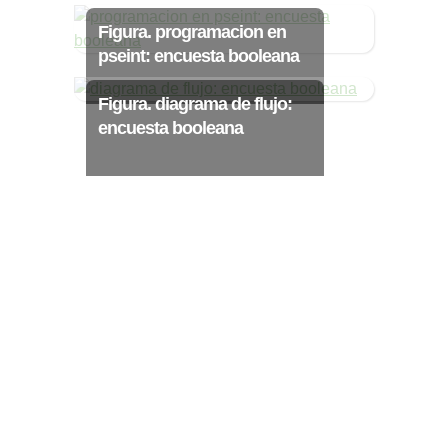
Ξ Solución ecuaciones cuadráticas
Figura. programacion en
Ξ Fórmula del estudiante Ξ
pseint: encuesta booleana
Aplicación ecuaciones cuadráticas Ξ
Problemas ecuaciones cuadráticas
Figura. diagrama de flujo:
Ξ Función exponencial Ξ Función
encuesta booleana
logarítmica Ξ Sucesiones.
>> Ingresar YA a este tutorial