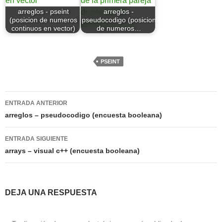
arreglos - pseint
arreglos -
(posicion de numeros
pseudocodigo (posicion
continuos en vector)
de numeros…
PSEINT
Navegación
ENTRADA ANTERIOR
de
arreglos – pseudocodigo (encuesta booleana)
entradas
ENTRADA SIGUIENTE
arrays – visual c++ (encuesta booleana)
DEJA UNA RESPUESTA