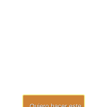
>> Ingresar YA a este tutorial
Matemáticas Básicas y
Elementales
Matemáticas
Elementales [Ingresar]
Ver/Ocultar temario
La numeración Ξ Los números Ξ El
Quiero hacer este