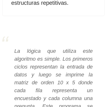
estructuras repetitivas.
>> Ingresar YA a este tutorial
Estructuras de Datos I
[Ingresar]
Ver/Ocultar temario
La lógica que utiliza este
Algoritmos eficientes Ξ
algoritmo es simple. Los primeros
Representación de polinomios Ξ
ciclos representan la entrada de
POO Ξ Manejo de pilas (stack) Ξ
datos y luego se imprime la
Manejo de colas (queue) Ξ Listas
ligadas (LSL, LSLC, LDL, LDLC) Ξ
matriz de orden 10 x 5 donde
Matrices dispersas Ξ
cada fila representa un
Representación de árboles Ξ
encuestado y cada columna una
Representación de grafos.
pregunta. Este programa se