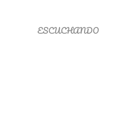
Matemáticas Básicas II
[Ingresar]
ESCUCHANDO
Ver/Ocultar temario
La relación Ξ Aplicación de la
relación Ξ La función matemática Ξ
Funciones polinómicas Ξ La función
lineal Ξ Funciones algebraicas Ξ
Simplificación de fracciones
algebraicas Ξ Fracciones complejas
Ξ Ecuaciones de primer grado Ξ
Ecuaciones fraccionarias Ξ
Ecuaciones racionales Ξ La
combinación Ξ La permutación Ξ
Aplicación de la combinación y la
permutación.