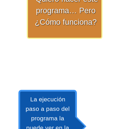
numeral 0 y 1 Ξ Los números
programa… Pero
naturales (N) Ξ Operaciones con
¿Cómo funciona?
naturales Ξ Los números enteros (Z)
Ξ Operaciones con enteros Ξ Los
números racionales (Q) Ξ
Operaciones con racionales Ξ Los
números irracionales (Q') Ξ
Operaciones con irracionales Ξ
Porcentajes.
>> Ingresar YA a este tutorial
La ejecución
paso a paso del
Matemáticas Básicas I
programa la
[Ingresar]
puede ver en la