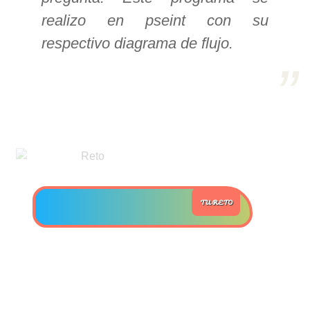
realizo en pseint con su
>> Ingresar YA a este tutorial
respectivo diagrama de flujo.
Estructuras de Datos II
[Ingresar]
Ver/Ocultar temario
Axiomatización Ξ Tablas de decisión
Ξ Polinomios como listas ligadas Ξ
Pilas como lista ligada Ξ Colas
TU RETO
como lista ligada Ξ Arreglos en
memoria Ξ Matrices dispersas en
vector y lista ligada Ξ Árboles
binarios Ξ Árboles AVL Ξ Grafos Ξ
Tratamiento de archivos.