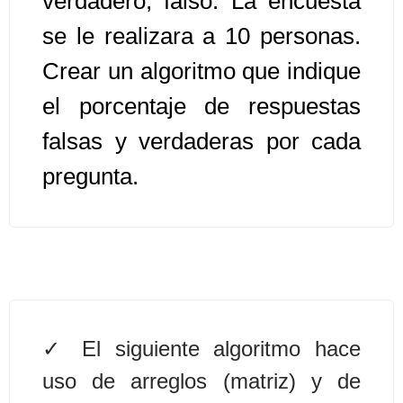
verdadero, falso. La encuesta
se le realizara a 10 personas.
Algoritmos II [Ingresar]
Crear un algoritmo que indique
Ver/Ocultar temario
el porcentaje de respuestas
Prueba de escritorio Ξ Manejo
falsas y verdaderas por cada
cadenas de texto Ξ Funciones con
pregunta.
cadenas Ξ Procedimientos Ξ
Funciones Ξ Recursión Ξ Arreglos
unidimensionales (vectores) Ξ
Arreglos bidimensionales (matrices)
Ξ Arreglos multidimensionales Ξ
Métodos de ordenamiento (burbuja,
selección, inserción, shell) Ξ
El siguiente algoritmo hace
Métodos de búsqueda (secuencial,
binaria).
uso de arreglos (matriz) y de