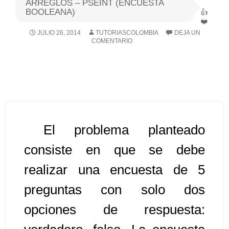
ARREGLOS – PSEINT (ENCUESTA
BOOLEANA)
Algoritmos I [Ingresar]
JULIO 26, 2014
TUTORIASCOLOMBIA
DEJA UN
COMENTARIO
Ver/Ocultar temario
Breve historia Ξ Operadores lógicos
Ξ Operadores de relación Ξ
Variables Ξ Estructura de un
algoritmo Ξ Expresiones aritméticas
Ξ Enunciado lectura/escritura Ξ
El problema planteado
Enunciado de decisión (sentencias
consiste en que se debe
condicionales) Ξ Estructuras
realizar una encuesta de 5
repetitivas (ciclo para, ciclo mientras,
ciclo haga-mientras) Ξ Ejercicios.
preguntas con solo dos
opciones de respuesta:
>> Ingresar YA a este tutorial