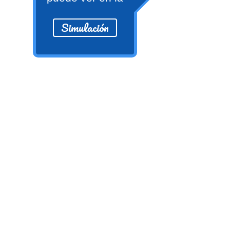
Ver/Ocultar temario
Simulación
Propiedades de los reales (R) Ξ
Aplicación y operaciones con los
reales (R) Ξ Propiedades de los
radicales Ξ Aplicación y operación
con los radicales Ξ Expresiones
algebraicas Ξ Operaciones con
polinomios Ξ Productos notables Ξ
Factorización Ξ Ejercicios
factorización Ξ División de
polinomios Ξ Método cociente
residuo Ξ División sintética.
>> Ingresar YA a este tutorial