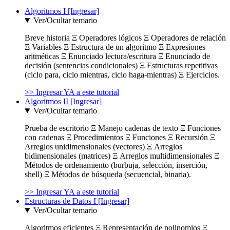
Algoritmos I [Ingresar]
Ver/Ocultar temario
Breve historia Ξ Operadores lógicos Ξ Operadores de relación
Ξ Variables Ξ Estructura de un algoritmo Ξ Expresiones
aritméticas Ξ Enunciado lectura/escritura Ξ Enunciado de
decisión (sentencias condicionales) Ξ Estructuras repetitivas
(ciclo para, ciclo mientras, ciclo haga-mientras) Ξ Ejercicios.
>> Ingresar YA a este tutorial
Algoritmos II [Ingresar]
Ver/Ocultar temario
Prueba de escritorio Ξ Manejo cadenas de texto Ξ Funciones
con cadenas Ξ Procedimientos Ξ Funciones Ξ Recursión Ξ
Arreglos unidimensionales (vectores) Ξ Arreglos
bidimensionales (matrices) Ξ Arreglos multidimensionales Ξ
Métodos de ordenamiento (burbuja, selección, inserción,
shell) Ξ Métodos de búsqueda (secuencial, binaria).
>> Ingresar YA a este tutorial
Estructuras de Datos I [Ingresar]
Ver/Ocultar temario
Algoritmos eficientes Ξ Representación de polinomios Ξ