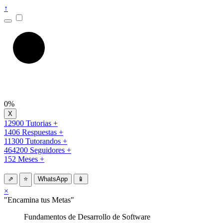
↑
0%
12900 Tutorias +
1406 Respuestas +
11300 Tutorandos +
464200 Seguidores +
152 Meses +
⇗
⭐
WhatsApp
📱
×
"Encamina tus Metas"
Fundamentos de Desarrollo de Software