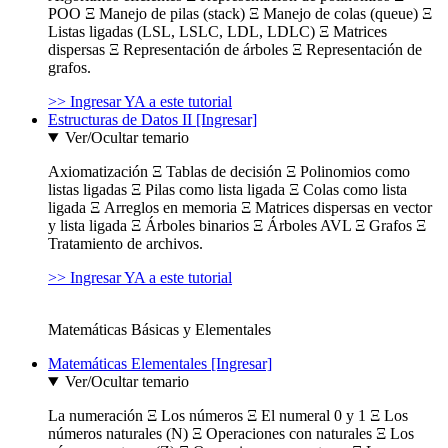
POO Ξ Manejo de pilas (stack) Ξ Manejo de colas (queue) Ξ
Listas ligadas (LSL, LSLC, LDL, LDLC) Ξ Matrices
dispersas Ξ Representación de árboles Ξ Representación de
grafos.
>> Ingresar YA a este tutorial
Estructuras de Datos II [Ingresar]
Ver/Ocultar temario
Axiomatización Ξ Tablas de decisión Ξ Polinomios como
listas ligadas Ξ Pilas como lista ligada Ξ Colas como lista
ligada Ξ Arreglos en memoria Ξ Matrices dispersas en vector
y lista ligada Ξ Árboles binarios Ξ Árboles AVL Ξ Grafos Ξ
Tratamiento de archivos.
>> Ingresar YA a este tutorial
Matemáticas Básicas y Elementales
Matemáticas Elementales [Ingresar]
Ver/Ocultar temario
La numeración Ξ Los números Ξ El numeral 0 y 1 Ξ Los
números naturales (N) Ξ Operaciones con naturales Ξ Los