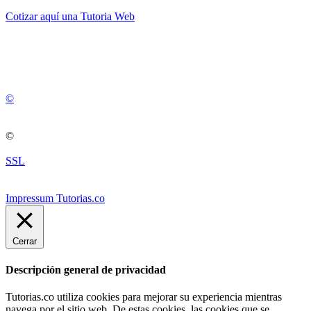
Cotizar aquí una Tutoria Web
💚
© 2012 -
2
0
2
5
©
©
SSL
Impressum Tutorias.co
Cerrar
Descripción general de privacidad
Tutorias.co utiliza cookies para mejorar su experiencia mientras
navega por el sitio web. De estas cookies, las cookies que se