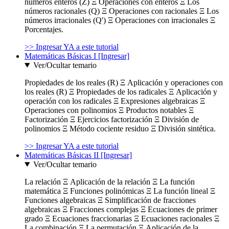
números enteros (Z) Ξ Operaciones con enteros Ξ Los
números racionales (Q) Ξ Operaciones con racionales Ξ Los
números irracionales (Q') Ξ Operaciones con irracionales Ξ
Porcentajes.
>> Ingresar YA a este tutorial
Matemáticas Básicas I [Ingresar]
Ver/Ocultar temario
Propiedades de los reales (R) Ξ Aplicación y operaciones con
los reales (R) Ξ Propiedades de los radicales Ξ Aplicación y
operación con los radicales Ξ Expresiones algebraicas Ξ
Operaciones con polinomios Ξ Productos notables Ξ
Factorización Ξ Ejercicios factorización Ξ División de
polinomios Ξ Método cociente residuo Ξ División sintética.
>> Ingresar YA a este tutorial
Matemáticas Básicas II [Ingresar]
Ver/Ocultar temario
La relación Ξ Aplicación de la relación Ξ La función
matemática Ξ Funciones polinómicas Ξ La función lineal Ξ
Funciones algebraicas Ξ Simplificación de fracciones
algebraicas Ξ Fracciones complejas Ξ Ecuaciones de primer
grado Ξ Ecuaciones fraccionarias Ξ Ecuaciones racionales Ξ
La combinación Ξ La permutación Ξ Aplicación de la