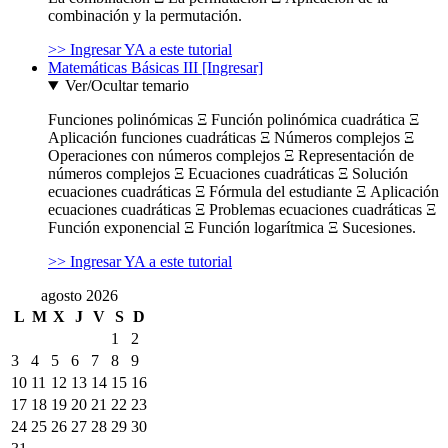
combinación y la permutación.
>> Ingresar YA a este tutorial
Matemáticas Básicas III [Ingresar]
Ver/Ocultar temario
Funciones polinómicas Ξ Función polinómica cuadrática Ξ
Aplicación funciones cuadráticas Ξ Números complejos Ξ
Operaciones con números complejos Ξ Representación de
números complejos Ξ Ecuaciones cuadráticas Ξ Solución
ecuaciones cuadráticas Ξ Fórmula del estudiante Ξ Aplicación
ecuaciones cuadráticas Ξ Problemas ecuaciones cuadráticas Ξ
Función exponencial Ξ Función logarítmica Ξ Sucesiones.
>> Ingresar YA a este tutorial
agosto 2026
L
M
X
J
V
S
D
1
2
3
4
5
6
7
8
9
10
11
12
13
14
15
16
17
18
19
20
21
22
23
24
25
26
27
28
29
30