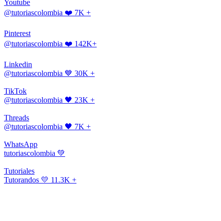
Youtube
@tutoriascolombia
❤️ 7K +
Pinterest
@tutoriascolombia
❤️ 142K+
Linkedin
@tutoriascolombia
💙 30K +
TikTok
@tutoriascolombia
🖤 23K +
Threads
@tutoriascolombia
🖤 7K +
WhatsApp
tutoriascolombia
💚
Tutoriales
Tutorandos
💛 11.3K +