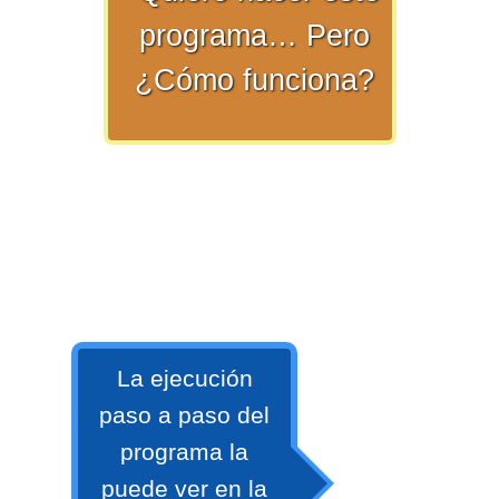
programa… Pero
>> Ingresar YA a este tutorial
¿Cómo funciona?
Matemáticas Básicas y
Elementales
Matemáticas
La ejecución
Elementales [Ingresar]
paso a paso del
Ver/Ocultar temario
programa la
La numeración Ξ Los números Ξ El
puede ver en la