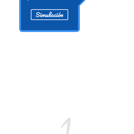
numeral 0 y 1 Ξ Los números
Simulación
naturales (N) Ξ Operaciones con
naturales Ξ Los números enteros (Z)
Ξ Operaciones con enteros Ξ Los
números racionales (Q) Ξ
Operaciones con racionales Ξ Los
números irracionales (Q') Ξ
Operaciones con irracionales Ξ
Porcentajes.
>> Ingresar YA a este tutorial
Matemáticas Básicas I
[Ingresar]