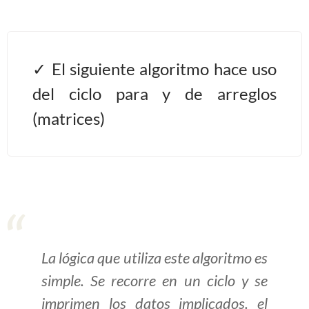
Algoritmos II [Ingresar]
Ver/Ocultar temario
El siguiente algoritmo hace uso
del ciclo para y de arreglos
Prueba de escritorio Ξ Manejo
cadenas de texto Ξ Funciones con
(matrices)
cadenas Ξ Procedimientos Ξ
Funciones Ξ Recursión Ξ Arreglos
unidimensionales (vectores) Ξ
Arreglos bidimensionales (matrices)
Ξ Arreglos multidimensionales Ξ
Métodos de ordenamiento (burbuja,
selección, inserción, shell) Ξ
La lógica que utiliza este algoritmo es
Métodos de búsqueda (secuencial,
simple. Se recorre en un ciclo y se
binaria).
imprimen los datos implicados. el