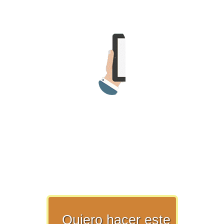
>> Ingresar YA a este tutorial
Estructuras de Datos II
[Ingresar]
Ver/Ocultar temario
Axiomatización Ξ Tablas de decisión
Ξ Polinomios como listas ligadas Ξ
Pilas como lista ligada Ξ Colas
como lista ligada Ξ Arreglos en
memoria Ξ Matrices dispersas en
vector y lista ligada Ξ Árboles
binarios Ξ Árboles AVL Ξ Grafos Ξ
Tratamiento de archivos.
Quiero hacer este