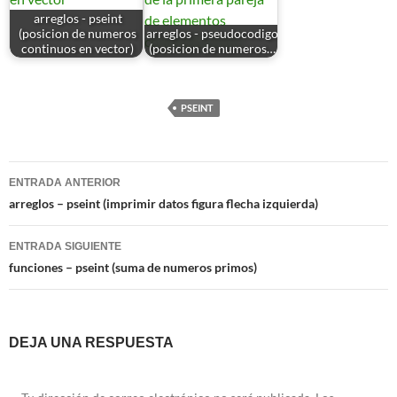
arreglos - pseint
(posicion de numeros
arreglos - pseudocodigo
continuos en vector)
(posicion de numeros…
PSEINT
Navegación
ENTRADA ANTERIOR
de
arreglos – pseint (imprimir datos figura flecha izquierda)
entradas
ENTRADA SIGUIENTE
funciones – pseint (suma de numeros primos)
DEJA UNA RESPUESTA