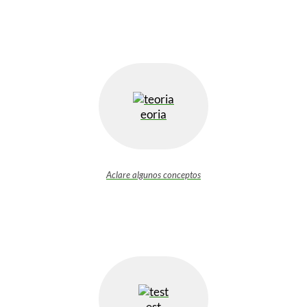
Ξ Solución ecuaciones cuadráticas
Ξ Fórmula del estudiante Ξ
Aplicación ecuaciones cuadráticas Ξ
Problemas ecuaciones cuadráticas
Ξ Función exponencial Ξ Función
logarítmica Ξ Sucesiones.
eoria
>> Ingresar YA a este tutorial
Aclare algunos conceptos
est