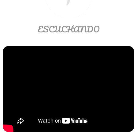
Ver/Ocultar temario
Propiedades de los reales (R) Ξ
Aplicación y operaciones con los
ESCUCHANDO
reales (R) Ξ Propiedades de los
radicales Ξ Aplicación y operación
con los radicales Ξ Expresiones
algebraicas Ξ Operaciones con
polinomios Ξ Productos notables Ξ
Factorización Ξ Ejercicios
factorización Ξ División de
polinomios Ξ Método cociente
residuo Ξ División sintética.
>> Ingresar YA a este tutorial