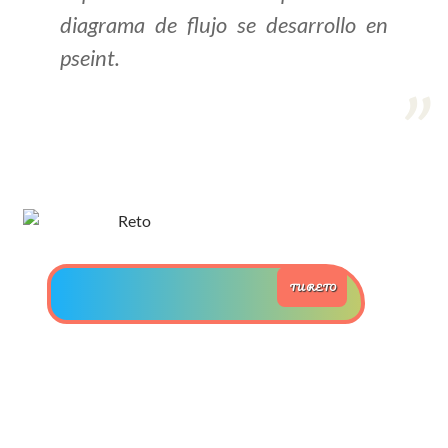
diagrama de flujo se desarrollo en
>> Ingresar YA a este tutorial
pseint.
Estructuras de Datos I
[Ingresar]
Ver/Ocultar temario
Algoritmos eficientes Ξ
Representación de polinomios Ξ
POO Ξ Manejo de pilas (stack) Ξ
TU RETO
Manejo de colas (queue) Ξ Listas
ligadas (LSL, LSLC, LDL, LDLC) Ξ
Matrices dispersas Ξ
Representación de árboles Ξ
Representación de grafos.