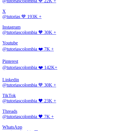
@tutoriascolombia
💙 22K +
X
@tutorias
💙 193K +
Instagram
@tutoriascolombia
🧡 30K +
Youtube
@tutoriascolombia
❤️ 7K +
Pinterest
@tutoriascolombia
❤️ 142K+
Linkedin
@tutoriascolombia
💙 30K +
TikTok
@tutoriascolombia
🖤 23K +
Threads
@tutoriascolombia
🖤 7K +
WhatsApp