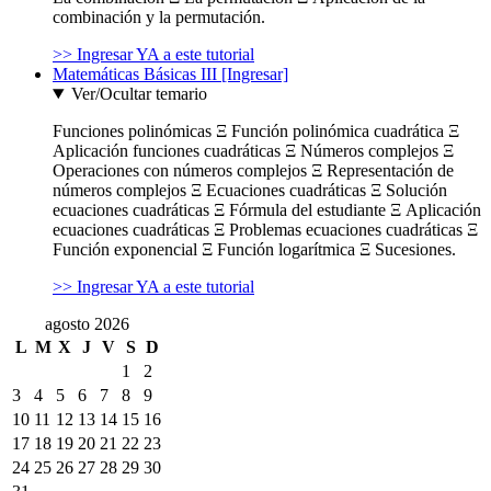
combinación y la permutación.
>> Ingresar YA a este tutorial
Matemáticas Básicas III [Ingresar]
Ver/Ocultar temario
Funciones polinómicas Ξ Función polinómica cuadrática Ξ
Aplicación funciones cuadráticas Ξ Números complejos Ξ
Operaciones con números complejos Ξ Representación de
números complejos Ξ Ecuaciones cuadráticas Ξ Solución
ecuaciones cuadráticas Ξ Fórmula del estudiante Ξ Aplicación
ecuaciones cuadráticas Ξ Problemas ecuaciones cuadráticas Ξ
Función exponencial Ξ Función logarítmica Ξ Sucesiones.
>> Ingresar YA a este tutorial
agosto 2026
L
M
X
J
V
S
D
1
2
3
4
5
6
7
8
9
10
11
12
13
14
15
16
17
18
19
20
21
22
23
24
25
26
27
28
29
30