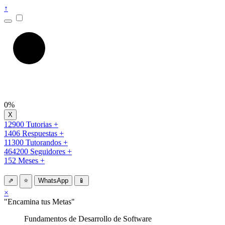
↑
0%
12900 Tutorias +
1406 Respuestas +
11300 Tutorandos +
464200 Seguidores +
152 Meses +
⇗
⭐
WhatsApp
📱
×
"Encamina tus Metas"
Fundamentos de Desarrollo de Software