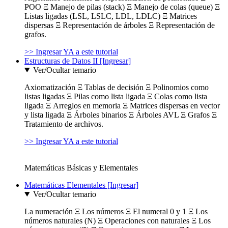
POO Ξ Manejo de pilas (stack) Ξ Manejo de colas (queue) Ξ
Listas ligadas (LSL, LSLC, LDL, LDLC) Ξ Matrices
dispersas Ξ Representación de árboles Ξ Representación de
grafos.
>> Ingresar YA a este tutorial
Estructuras de Datos II [Ingresar]
Ver/Ocultar temario
Axiomatización Ξ Tablas de decisión Ξ Polinomios como
listas ligadas Ξ Pilas como lista ligada Ξ Colas como lista
ligada Ξ Arreglos en memoria Ξ Matrices dispersas en vector
y lista ligada Ξ Árboles binarios Ξ Árboles AVL Ξ Grafos Ξ
Tratamiento de archivos.
>> Ingresar YA a este tutorial
Matemáticas Básicas y Elementales
Matemáticas Elementales [Ingresar]
Ver/Ocultar temario
La numeración Ξ Los números Ξ El numeral 0 y 1 Ξ Los
números naturales (N) Ξ Operaciones con naturales Ξ Los