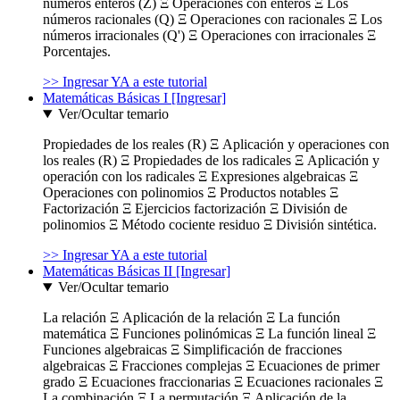
números enteros (Z) Ξ Operaciones con enteros Ξ Los
números racionales (Q) Ξ Operaciones con racionales Ξ Los
números irracionales (Q') Ξ Operaciones con irracionales Ξ
Porcentajes.
>> Ingresar YA a este tutorial
Matemáticas Básicas I [Ingresar]
Ver/Ocultar temario
Propiedades de los reales (R) Ξ Aplicación y operaciones con
los reales (R) Ξ Propiedades de los radicales Ξ Aplicación y
operación con los radicales Ξ Expresiones algebraicas Ξ
Operaciones con polinomios Ξ Productos notables Ξ
Factorización Ξ Ejercicios factorización Ξ División de
polinomios Ξ Método cociente residuo Ξ División sintética.
>> Ingresar YA a este tutorial
Matemáticas Básicas II [Ingresar]
Ver/Ocultar temario
La relación Ξ Aplicación de la relación Ξ La función
matemática Ξ Funciones polinómicas Ξ La función lineal Ξ
Funciones algebraicas Ξ Simplificación de fracciones
algebraicas Ξ Fracciones complejas Ξ Ecuaciones de primer
grado Ξ Ecuaciones fraccionarias Ξ Ecuaciones racionales Ξ
La combinación Ξ La permutación Ξ Aplicación de la