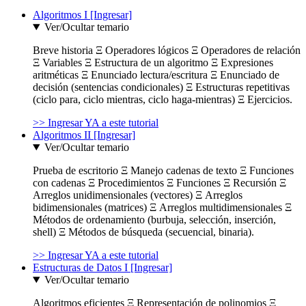
Algoritmos I [Ingresar]
Ver/Ocultar temario
Breve historia Ξ Operadores lógicos Ξ Operadores de relación
Ξ Variables Ξ Estructura de un algoritmo Ξ Expresiones
aritméticas Ξ Enunciado lectura/escritura Ξ Enunciado de
decisión (sentencias condicionales) Ξ Estructuras repetitivas
(ciclo para, ciclo mientras, ciclo haga-mientras) Ξ Ejercicios.
>> Ingresar YA a este tutorial
Algoritmos II [Ingresar]
Ver/Ocultar temario
Prueba de escritorio Ξ Manejo cadenas de texto Ξ Funciones
con cadenas Ξ Procedimientos Ξ Funciones Ξ Recursión Ξ
Arreglos unidimensionales (vectores) Ξ Arreglos
bidimensionales (matrices) Ξ Arreglos multidimensionales Ξ
Métodos de ordenamiento (burbuja, selección, inserción,
shell) Ξ Métodos de búsqueda (secuencial, binaria).
>> Ingresar YA a este tutorial
Estructuras de Datos I [Ingresar]
Ver/Ocultar temario
Algoritmos eficientes Ξ Representación de polinomios Ξ