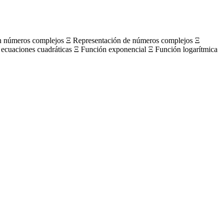
on números complejos Ξ Representación de números complejos Ξ
 ecuaciones cuadráticas Ξ Función exponencial Ξ Función logarítmica