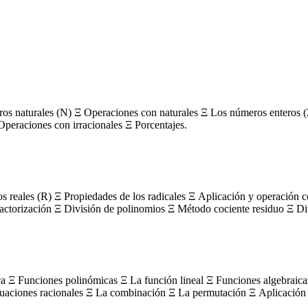
s naturales (N) Ξ Operaciones con naturales Ξ Los números enteros (
Operaciones con irracionales Ξ Porcentajes.
os reales (R) Ξ Propiedades de los radicales Ξ Aplicación y operación 
actorización Ξ División de polinomios Ξ Método cociente residuo Ξ Divi
ca Ξ Funciones polinómicas Ξ La función lineal Ξ Funciones algebraica
uaciones racionales Ξ La combinación Ξ La permutación Ξ Aplicación 