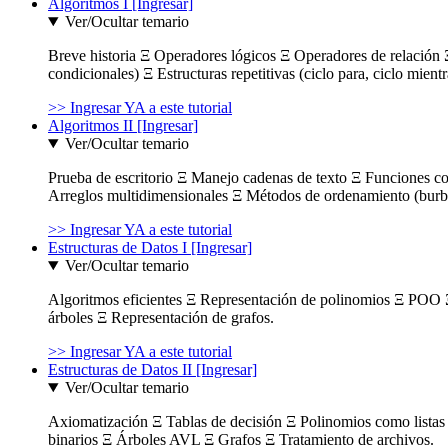
Algoritmos I [Ingresar]
Ver/Ocultar temario
Breve historia Ξ Operadores lógicos Ξ Operadores de relación Ξ
condicionales) Ξ Estructuras repetitivas (ciclo para, ciclo mient
>> Ingresar YA a este tutorial
Algoritmos II [Ingresar]
Ver/Ocultar temario
Prueba de escritorio Ξ Manejo cadenas de texto Ξ Funciones c
Arreglos multidimensionales Ξ Métodos de ordenamiento (burbuja
>> Ingresar YA a este tutorial
Estructuras de Datos I [Ingresar]
Ver/Ocultar temario
Algoritmos eficientes Ξ Representación de polinomios Ξ POO 
árboles Ξ Representación de grafos.
>> Ingresar YA a este tutorial
Estructuras de Datos II [Ingresar]
Ver/Ocultar temario
Axiomatización Ξ Tablas de decisión Ξ Polinomios como listas l
binarios Ξ Árboles AVL Ξ Grafos Ξ Tratamiento de archivos.