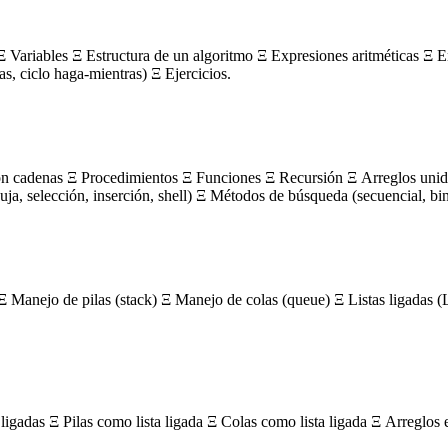
 Variables Ξ Estructura de un algoritmo Ξ Expresiones aritméticas Ξ E
ras, ciclo haga-mientras) Ξ Ejercicios.
on cadenas Ξ Procedimientos Ξ Funciones Ξ Recursión Ξ Arreglos unidi
, selección, inserción, shell) Ξ Métodos de búsqueda (secuencial, bin
Ξ Manejo de pilas (stack) Ξ Manejo de colas (queue) Ξ Listas ligada
igadas Ξ Pilas como lista ligada Ξ Colas como lista ligada Ξ Arreglos 