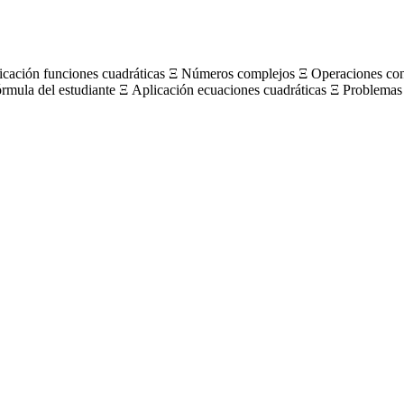
licación funciones cuadráticas Ξ Números complejos Ξ Operaciones c
órmula del estudiante Ξ Aplicación ecuaciones cuadráticas Ξ Problemas