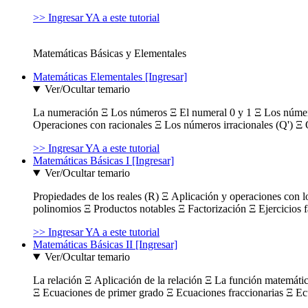
>> Ingresar YA a este tutorial
Matemáticas Básicas y Elementales
Matemáticas Elementales [Ingresar]
Ver/Ocultar temario
La numeración Ξ Los números Ξ El numeral 0 y 1 Ξ Los número
Operaciones con racionales Ξ Los números irracionales (Q') Ξ 
>> Ingresar YA a este tutorial
Matemáticas Básicas I [Ingresar]
Ver/Ocultar temario
Propiedades de los reales (R) Ξ Aplicación y operaciones con l
polinomios Ξ Productos notables Ξ Factorización Ξ Ejercicios f
>> Ingresar YA a este tutorial
Matemáticas Básicas II [Ingresar]
Ver/Ocultar temario
La relación Ξ Aplicación de la relación Ξ La función matemáti
Ξ Ecuaciones de primer grado Ξ Ecuaciones fraccionarias Ξ Ec