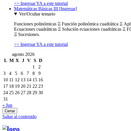
>> Ingresar YA a este tutorial
Matemáticas Básicas III [Ingresar]
Ver/Ocultar temario
Funciones polinómicas Ξ Función polinómica cuadrática Ξ Ap
Ecuaciones cuadráticas Ξ Solución ecuaciones cuadráticas Ξ F
Ξ Sucesiones.
>> Ingresar YA a este tutorial
agosto 2026
L
M
X
J
V
S
D
1
2
3
4
5
6
7
8
9
10
11
12
13
14
15
16
17
18
19
20
21
22
23
24
25
26
27
28
29
30
31
« Jun
Cerrar
Saltar al contenido