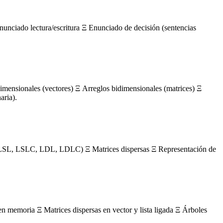
nunciado lectura/escritura Ξ Enunciado de decisión (sentencias
mensionales (vectores) Ξ Arreglos bidimensionales (matrices) Ξ
aria).
s (LSL, LSLC, LDL, LDLC) Ξ Matrices dispersas Ξ Representación de
en memoria Ξ Matrices dispersas en vector y lista ligada Ξ Árboles