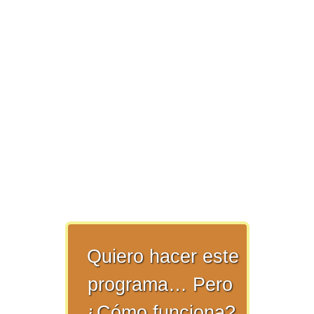
>> Ingresar YA a este tutorial
Matemáticas Básicas y
Elementales
Matemáticas
Elementales [Ingresar]
Quiero hacer este
Ver/Ocultar temario
programa… Pero
La numeración Ξ Los números Ξ El
¿Cómo funciona?