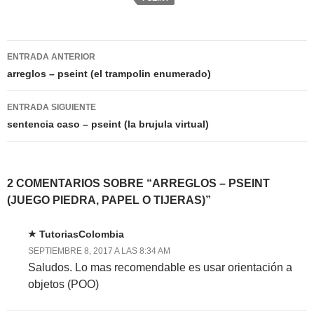
Navegación
ENTRADA ANTERIOR
de
arreglos – pseint (el trampolin enumerado)
entradas
ENTRADA SIGUIENTE
sentencia caso – pseint (la brujula virtual)
2 COMENTARIOS SOBRE “ARREGLOS – PSEINT
(JUEGO PIEDRA, PAPEL O TIJERAS)”
TutoriasColombia
SEPTIEMBRE 8, 2017 A LAS 8:34 AM
Saludos. Lo mas recomendable es usar orientación a
objetos (POO)