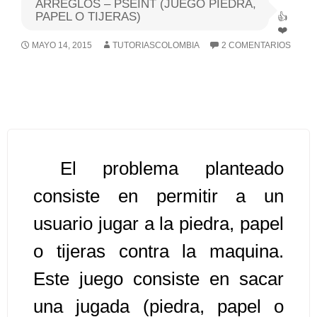
ARREGLOS – PSEINT (JUEGO PIEDRA,
PAPEL O TIJERAS)
Algoritmos I [Ingresar]
MAYO 14, 2015
TUTORIASCOLOMBIA
2 COMENTARIOS
Ver/Ocultar temario
Breve historia Ξ Operadores lógicos
Ξ Operadores de relación Ξ
Variables Ξ Estructura de un
algoritmo Ξ Expresiones aritméticas
El problema planteado
Ξ Enunciado lectura/escritura Ξ
consiste en permitir a un
Enunciado de decisión (sentencias
condicionales) Ξ Estructuras
usuario jugar a la piedra, papel
repetitivas (ciclo para, ciclo mientras,
o tijeras contra la maquina.
ciclo haga-mientras) Ξ Ejercicios.
Este juego consiste en sacar
una jugada (piedra, papel o
>> Ingresar YA a este tutorial