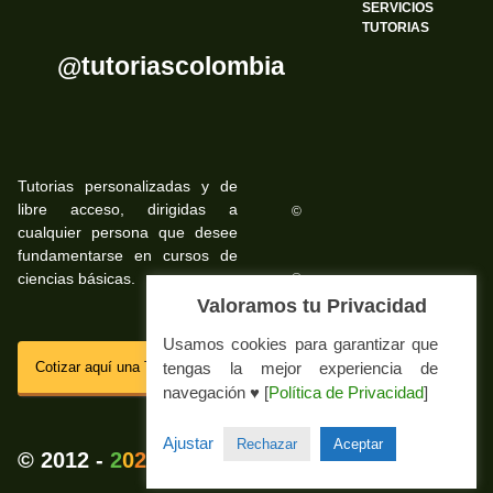
SERVICIOS
TUTORIAS
@tutoriascolombia
Tutorias personalizadas y de
libre acceso, dirigidas a
©
cualquier persona que desee
fundamentarse en cursos de
ciencias básicas.
©
Valoramos tu Privacidad
Usamos cookies para garantizar que
SSL
tengas la mejor experiencia de
Cotizar aquí una Tutoria Web
navegación ♥ [
Política de Privacidad
]
Impressum Tutorias.co
Ajustar
Rechazar
Aceptar
💚
© 2012 -
2
0
2
5