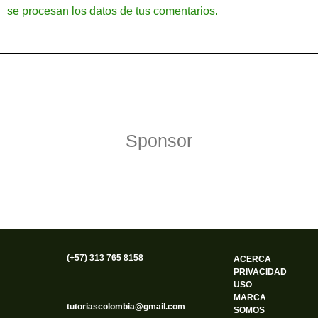
se procesan los datos de tus comentarios.
Política de Privacidad
Funciona gracias a WordPress
Sponsor
(+57) 313 765 8158
ACERCA
PRIVACIDAD
USO
MARCA
tutoriascolombia@gmail.com
SOMOS