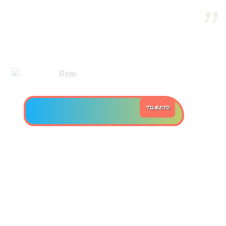
>> Ingresar YA a este tutorial
Estructuras de Datos II
[Ingresar]
Ver/Ocultar temario
TU RETO
Axiomatización Ξ Tablas de decisión
Ξ Polinomios como listas ligadas Ξ
Pilas como lista ligada Ξ Colas
como lista ligada Ξ Arreglos en
memoria Ξ Matrices dispersas en
vector y lista ligada Ξ Árboles
binarios Ξ Árboles AVL Ξ Grafos Ξ
Tratamiento de archivos.