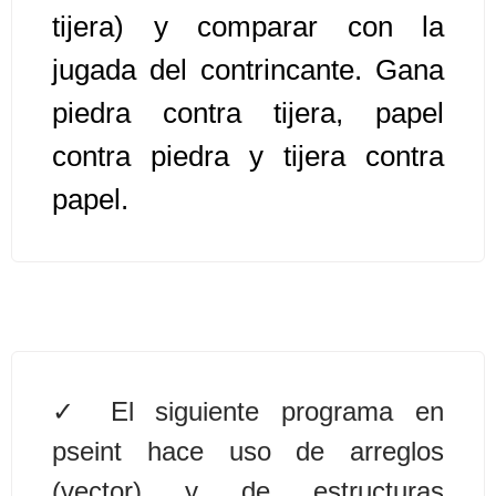
tijera) y comparar con la
Algoritmos II [Ingresar]
jugada del contrincante. Gana
Ver/Ocultar temario
piedra contra tijera, papel
contra piedra y tijera contra
Prueba de escritorio Ξ Manejo
cadenas de texto Ξ Funciones con
papel.
cadenas Ξ Procedimientos Ξ
Funciones Ξ Recursión Ξ Arreglos
unidimensionales (vectores) Ξ
Arreglos bidimensionales (matrices)
Ξ Arreglos multidimensionales Ξ
Métodos de ordenamiento (burbuja,
selección, inserción, shell) Ξ
El siguiente programa en
Métodos de búsqueda (secuencial,
pseint hace uso de arreglos
binaria).
(vector) y de estructuras