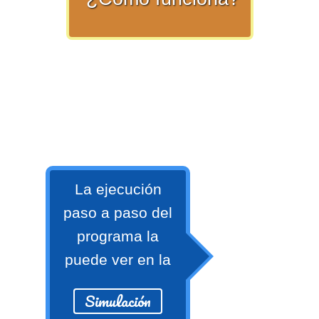
numeral 0 y 1 Ξ Los números
naturales (N) Ξ Operaciones con
naturales Ξ Los números enteros (Z)
Ξ Operaciones con enteros Ξ Los
números racionales (Q) Ξ
Operaciones con racionales Ξ Los
números irracionales (Q') Ξ
Operaciones con irracionales Ξ
Porcentajes.
La ejecución
paso a paso del
>> Ingresar YA a este tutorial
programa la
puede ver en la
Matemáticas Básicas I
[Ingresar]
Simulación