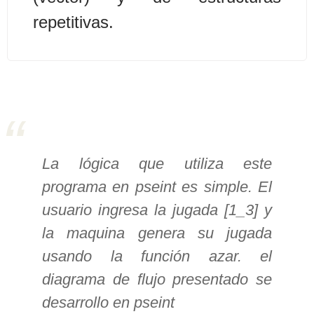
repetitivas.
>> Ingresar YA a este tutorial
Estructuras de Datos I
[Ingresar]
Ver/Ocultar temario
Algoritmos eficientes Ξ
La lógica que utiliza este
Representación de polinomios Ξ
programa en pseint es simple. El
POO Ξ Manejo de pilas (stack) Ξ
usuario ingresa la jugada [1_3] y
Manejo de colas (queue) Ξ Listas
la maquina genera su jugada
ligadas (LSL, LSLC, LDL, LDLC) Ξ
usando la función azar. el
Matrices dispersas Ξ
Representación de árboles Ξ
diagrama de flujo presentado se
Representación de grafos.
desarrollo en pseint