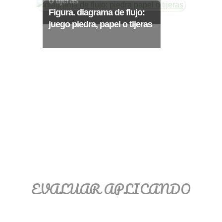
o tijeras
Ξ Solución ecuaciones cuadráticas
Figura. diagrama de flujo:
Ξ Fórmula del estudiante Ξ
juego piedra, papel o tijeras
Aplicación ecuaciones cuadráticas Ξ
Problemas ecuaciones cuadráticas
Ξ Función exponencial Ξ Función
logarítmica Ξ Sucesiones.
>> Ingresar YA a este tutorial
EVALUAR APLICANDO