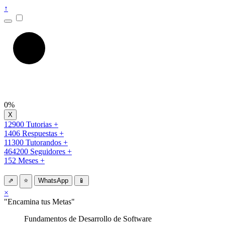
↑
0%
12900 Tutorias +
1406 Respuestas +
11300 Tutorandos +
464200 Seguidores +
152 Meses +
⇗
⭐
WhatsApp
📱
×
"Encamina tus Metas"
Fundamentos de Desarrollo de Software