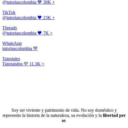
@tutoriascolombia
💙 30K +
TikTok
@tutoriascolombia
🖤 23K +
Threads
@tutoriascolombia
🖤 7K +
WhatsApp
tutoriascolombia
💚
Tutoriales
Tutorandos
💛 11.3K +
Soy ser viviente y patrimonio de vida. No soy doméstico y
represento la historia de la naturaleza, su evolución y la
libertad per
se
.