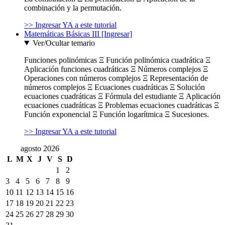
combinación y la permutación.
>> Ingresar YA a este tutorial
Matemáticas Básicas III [Ingresar]
Ver/Ocultar temario
Funciones polinómicas Ξ Función polinómica cuadrática Ξ
Aplicación funciones cuadráticas Ξ Números complejos Ξ
Operaciones con números complejos Ξ Representación de
números complejos Ξ Ecuaciones cuadráticas Ξ Solución
ecuaciones cuadráticas Ξ Fórmula del estudiante Ξ Aplicación
ecuaciones cuadráticas Ξ Problemas ecuaciones cuadráticas Ξ
Función exponencial Ξ Función logarítmica Ξ Sucesiones.
>> Ingresar YA a este tutorial
agosto 2026
L
M
X
J
V
S
D
1
2
3
4
5
6
7
8
9
10
11
12
13
14
15
16
17
18
19
20
21
22
23
24
25
26
27
28
29
30