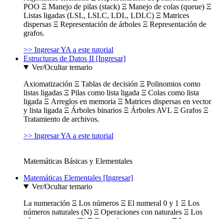
POO Ξ Manejo de pilas (stack) Ξ Manejo de colas (queue) Ξ
Listas ligadas (LSL, LSLC, LDL, LDLC) Ξ Matrices
dispersas Ξ Representación de árboles Ξ Representación de
grafos.
>> Ingresar YA a este tutorial
Estructuras de Datos II [Ingresar]
Ver/Ocultar temario
Axiomatización Ξ Tablas de decisión Ξ Polinomios como
listas ligadas Ξ Pilas como lista ligada Ξ Colas como lista
ligada Ξ Arreglos en memoria Ξ Matrices dispersas en vector
y lista ligada Ξ Árboles binarios Ξ Árboles AVL Ξ Grafos Ξ
Tratamiento de archivos.
>> Ingresar YA a este tutorial
Matemáticas Básicas y Elementales
Matemáticas Elementales [Ingresar]
Ver/Ocultar temario
La numeración Ξ Los números Ξ El numeral 0 y 1 Ξ Los
números naturales (N) Ξ Operaciones con naturales Ξ Los