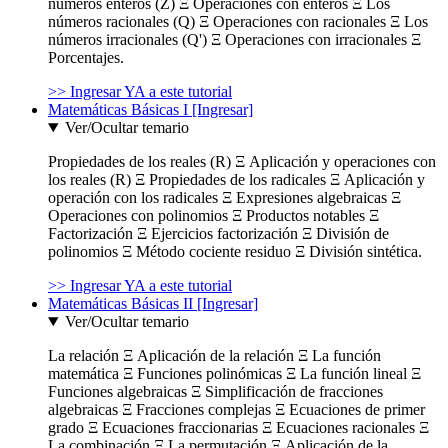
números enteros (Z) Ξ Operaciones con enteros Ξ Los
números racionales (Q) Ξ Operaciones con racionales Ξ Los
números irracionales (Q') Ξ Operaciones con irracionales Ξ
Porcentajes.
>> Ingresar YA a este tutorial
Matemáticas Básicas I [Ingresar]
Ver/Ocultar temario
Propiedades de los reales (R) Ξ Aplicación y operaciones con
los reales (R) Ξ Propiedades de los radicales Ξ Aplicación y
operación con los radicales Ξ Expresiones algebraicas Ξ
Operaciones con polinomios Ξ Productos notables Ξ
Factorización Ξ Ejercicios factorización Ξ División de
polinomios Ξ Método cociente residuo Ξ División sintética.
>> Ingresar YA a este tutorial
Matemáticas Básicas II [Ingresar]
Ver/Ocultar temario
La relación Ξ Aplicación de la relación Ξ La función
matemática Ξ Funciones polinómicas Ξ La función lineal Ξ
Funciones algebraicas Ξ Simplificación de fracciones
algebraicas Ξ Fracciones complejas Ξ Ecuaciones de primer
grado Ξ Ecuaciones fraccionarias Ξ Ecuaciones racionales Ξ
La combinación Ξ La permutación Ξ Aplicación de la