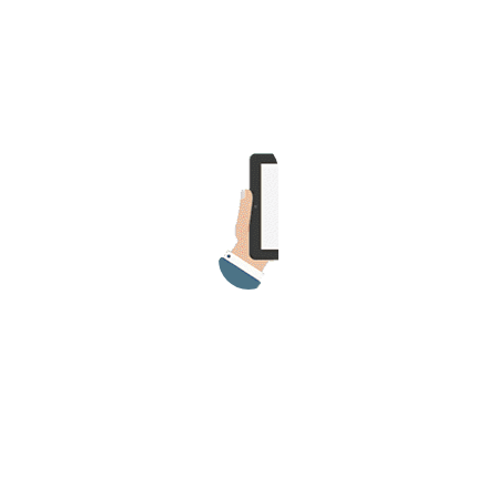
>> Ingresar YA a este tutorial
Estructuras de Datos II
[Ingresar]
Ver/Ocultar temario
Axiomatización Ξ Tablas de decisión
Ξ Polinomios como listas ligadas Ξ
Pilas como lista ligada Ξ Colas
como lista ligada Ξ Arreglos en
memoria Ξ Matrices dispersas en
vector y lista ligada Ξ Árboles
binarios Ξ Árboles AVL Ξ Grafos Ξ
Tratamiento de archivos.