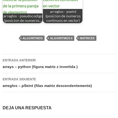
arreglos - pseint
arreglos - pseudocodigo
(posicion de numeros
(posicion de numeros…
continuos en vector)
ALGORITMOS
ALGORITMOS II
MATRICES
Navegación
ENTRADA ANTERIOR
de
arrays – python (figura matriz z invertida )
entradas
ENTRADA SIGUIENTE
arreglos – pSeint (filas matriz descendentemente)
DEJA UNA RESPUESTA