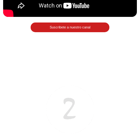
Matemáticas Básicas II
[Ingresar]
Suscribete a nuestro canal
Ver/Ocultar temario
La relación Ξ Aplicación de la
relación Ξ La función matemática Ξ
Funciones polinómicas Ξ La función
lineal Ξ Funciones algebraicas Ξ
Simplificación de fracciones
algebraicas Ξ Fracciones complejas
Ξ Ecuaciones de primer grado Ξ
Ecuaciones fraccionarias Ξ
Ecuaciones racionales Ξ La
combinación Ξ La permutación Ξ
Aplicación de la combinación y la
permutación.