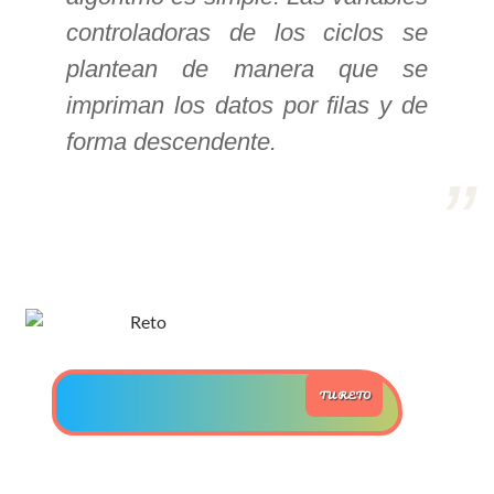
controladoras de los ciclos se
>> Ingresar YA a este tutorial
plantean de manera que se
impriman los datos por filas y de
Estructuras de Datos I
forma descendente.
[Ingresar]
Ver/Ocultar temario
Algoritmos eficientes Ξ
Representación de polinomios Ξ
POO Ξ Manejo de pilas (stack) Ξ
Manejo de colas (queue) Ξ Listas
ligadas (LSL, LSLC, LDL, LDLC) Ξ
TU RETO
Matrices dispersas Ξ
Representación de árboles Ξ
Representación de grafos.