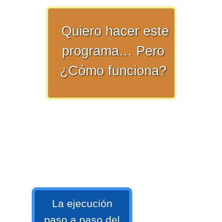
>> Ingresar YA a este tutorial
Quiero hacer este
programa… Pero
¿Cómo funciona?
Matemáticas Básicas y
Elementales
Matemáticas
Elementales [Ingresar]
Ver/Ocultar temario
La ejecución
La numeración Ξ Los números Ξ El
paso a paso del