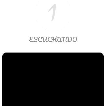
Ver/Ocultar temario
Propiedades de los reales (R) Ξ
Aplicación y operaciones con los
reales (R) Ξ Propiedades de los
radicales Ξ Aplicación y operación
ESCUCHANDO
con los radicales Ξ Expresiones
algebraicas Ξ Operaciones con
polinomios Ξ Productos notables Ξ
Factorización Ξ Ejercicios
factorización Ξ División de
polinomios Ξ Método cociente
residuo Ξ División sintética.
>> Ingresar YA a este tutorial