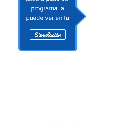
numeral 0 y 1 Ξ Los números
programa la
naturales (N) Ξ Operaciones con
puede ver en la
naturales Ξ Los números enteros (Z)
Ξ Operaciones con enteros Ξ Los
Simulación
números racionales (Q) Ξ
Operaciones con racionales Ξ Los
números irracionales (Q') Ξ
Operaciones con irracionales Ξ
Porcentajes.
>> Ingresar YA a este tutorial
Matemáticas Básicas I
[Ingresar]