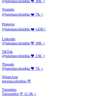
@tutoriascolombia
🧡 30K +
Youtube
@tutoriascolombia
❤️ 7K +
Pinterest
@tutoriascolombia
❤️ 142K+
Linkedin
@tutoriascolombia
💙 30K +
TikTok
@tutoriascolombia
🖤 23K +
Threads
@tutoriascolombia
🖤 7K +
WhatsApp
tutoriascolombia
💚
Tutoriales
Tutorandos
💛 11.3K +