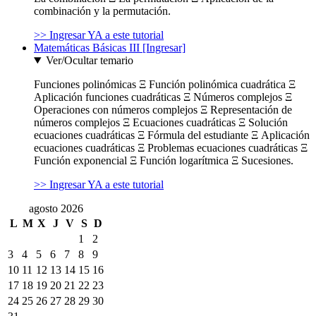
combinación y la permutación.
>> Ingresar YA a este tutorial
Matemáticas Básicas III [Ingresar]
Ver/Ocultar temario
Funciones polinómicas Ξ Función polinómica cuadrática Ξ
Aplicación funciones cuadráticas Ξ Números complejos Ξ
Operaciones con números complejos Ξ Representación de
números complejos Ξ Ecuaciones cuadráticas Ξ Solución
ecuaciones cuadráticas Ξ Fórmula del estudiante Ξ Aplicación
ecuaciones cuadráticas Ξ Problemas ecuaciones cuadráticas Ξ
Función exponencial Ξ Función logarítmica Ξ Sucesiones.
>> Ingresar YA a este tutorial
agosto 2026
L
M
X
J
V
S
D
1
2
3
4
5
6
7
8
9
10
11
12
13
14
15
16
17
18
19
20
21
22
23
24
25
26
27
28
29
30