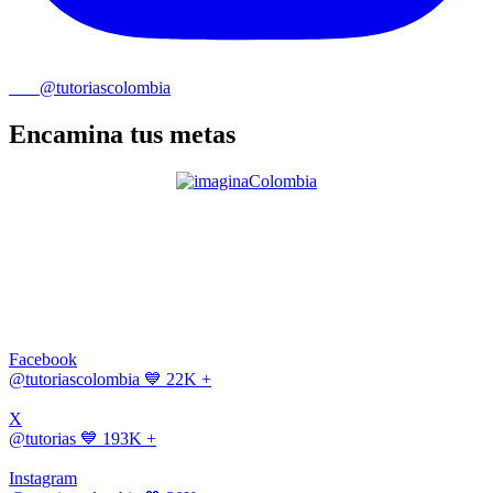
@tutoriascolombia
Encamina tus metas
Facebook
@tutoriascolombia
💙 22K +
X
@tutorias
💙 193K +
Instagram