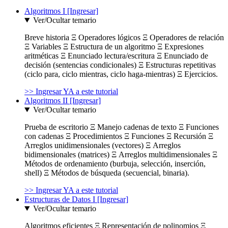
Algoritmos I [Ingresar]
Ver/Ocultar temario
Breve historia Ξ Operadores lógicos Ξ Operadores de relación
Ξ Variables Ξ Estructura de un algoritmo Ξ Expresiones
aritméticas Ξ Enunciado lectura/escritura Ξ Enunciado de
decisión (sentencias condicionales) Ξ Estructuras repetitivas
(ciclo para, ciclo mientras, ciclo haga-mientras) Ξ Ejercicios.
>> Ingresar YA a este tutorial
Algoritmos II [Ingresar]
Ver/Ocultar temario
Prueba de escritorio Ξ Manejo cadenas de texto Ξ Funciones
con cadenas Ξ Procedimientos Ξ Funciones Ξ Recursión Ξ
Arreglos unidimensionales (vectores) Ξ Arreglos
bidimensionales (matrices) Ξ Arreglos multidimensionales Ξ
Métodos de ordenamiento (burbuja, selección, inserción,
shell) Ξ Métodos de búsqueda (secuencial, binaria).
>> Ingresar YA a este tutorial
Estructuras de Datos I [Ingresar]
Ver/Ocultar temario
Algoritmos eficientes Ξ Representación de polinomios Ξ