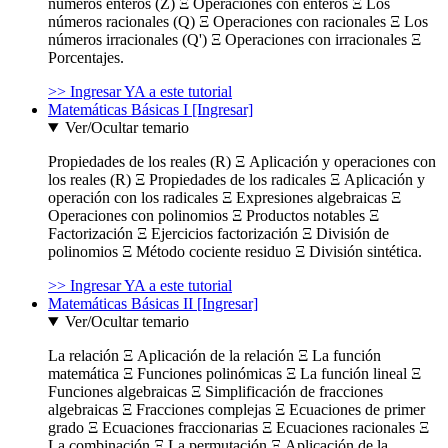
números enteros (Z) Ξ Operaciones con enteros Ξ Los
números racionales (Q) Ξ Operaciones con racionales Ξ Los
números irracionales (Q') Ξ Operaciones con irracionales Ξ
Porcentajes.
>> Ingresar YA a este tutorial
Matemáticas Básicas I [Ingresar]
Ver/Ocultar temario
Propiedades de los reales (R) Ξ Aplicación y operaciones con
los reales (R) Ξ Propiedades de los radicales Ξ Aplicación y
operación con los radicales Ξ Expresiones algebraicas Ξ
Operaciones con polinomios Ξ Productos notables Ξ
Factorización Ξ Ejercicios factorización Ξ División de
polinomios Ξ Método cociente residuo Ξ División sintética.
>> Ingresar YA a este tutorial
Matemáticas Básicas II [Ingresar]
Ver/Ocultar temario
La relación Ξ Aplicación de la relación Ξ La función
matemática Ξ Funciones polinómicas Ξ La función lineal Ξ
Funciones algebraicas Ξ Simplificación de fracciones
algebraicas Ξ Fracciones complejas Ξ Ecuaciones de primer
grado Ξ Ecuaciones fraccionarias Ξ Ecuaciones racionales Ξ
La combinación Ξ La permutación Ξ Aplicación de la