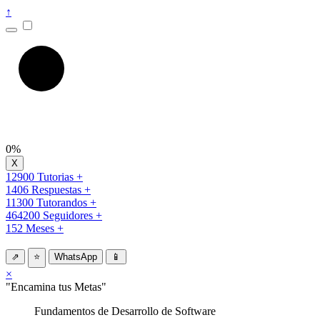
↑
0%
12900 Tutorias +
1406 Respuestas +
11300 Tutorandos +
464200 Seguidores +
152 Meses +
⇗
⭐
WhatsApp
📱
×
"Encamina tus Metas"
Fundamentos de Desarrollo de Software