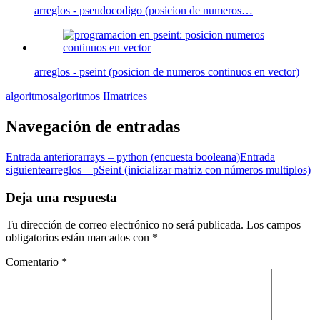
arreglos - pseudocodigo (posicion de numeros…
arreglos - pseint (posicion de numeros continuos en vector)
algoritmos
algoritmos II
matrices
Navegación de entradas
Entrada anterior
arrays – python (encuesta booleana)
Entrada
siguiente
arreglos – pSeint (inicializar matriz con números multiplos)
Deja una respuesta
Tu dirección de correo electrónico no será publicada.
Los campos
obligatorios están marcados con
*
Comentario
*