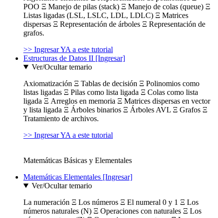
POO Ξ Manejo de pilas (stack) Ξ Manejo de colas (queue) Ξ
Listas ligadas (LSL, LSLC, LDL, LDLC) Ξ Matrices
dispersas Ξ Representación de árboles Ξ Representación de
grafos.
>> Ingresar YA a este tutorial
Estructuras de Datos II [Ingresar]
Ver/Ocultar temario
Axiomatización Ξ Tablas de decisión Ξ Polinomios como
listas ligadas Ξ Pilas como lista ligada Ξ Colas como lista
ligada Ξ Arreglos en memoria Ξ Matrices dispersas en vector
y lista ligada Ξ Árboles binarios Ξ Árboles AVL Ξ Grafos Ξ
Tratamiento de archivos.
>> Ingresar YA a este tutorial
Matemáticas Básicas y Elementales
Matemáticas Elementales [Ingresar]
Ver/Ocultar temario
La numeración Ξ Los números Ξ El numeral 0 y 1 Ξ Los
números naturales (N) Ξ Operaciones con naturales Ξ Los