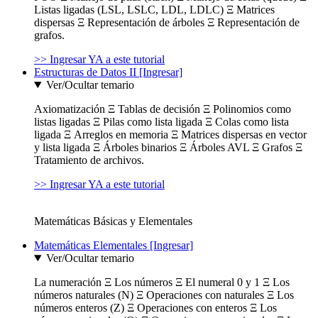
Listas ligadas (LSL, LSLC, LDL, LDLC) Ξ Matrices
dispersas Ξ Representación de árboles Ξ Representación de
grafos.
>> Ingresar YA a este tutorial
Estructuras de Datos II [Ingresar]
Ver/Ocultar temario
Axiomatización Ξ Tablas de decisión Ξ Polinomios como
listas ligadas Ξ Pilas como lista ligada Ξ Colas como lista
ligada Ξ Arreglos en memoria Ξ Matrices dispersas en vector
y lista ligada Ξ Árboles binarios Ξ Árboles AVL Ξ Grafos Ξ
Tratamiento de archivos.
>> Ingresar YA a este tutorial
Matemáticas Básicas y Elementales
Matemáticas Elementales [Ingresar]
Ver/Ocultar temario
La numeración Ξ Los números Ξ El numeral 0 y 1 Ξ Los
números naturales (N) Ξ Operaciones con naturales Ξ Los
números enteros (Z) Ξ Operaciones con enteros Ξ Los