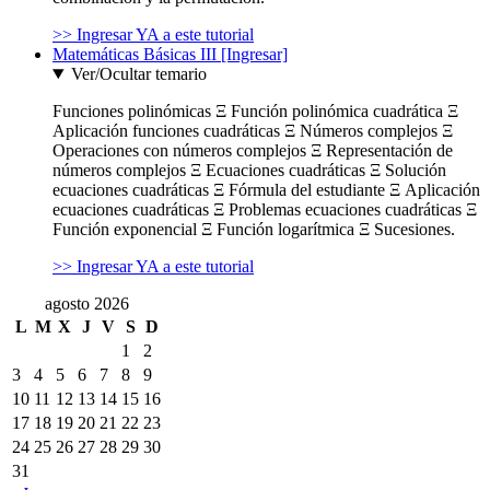
>> Ingresar YA a este tutorial
Matemáticas Básicas III [Ingresar]
Ver/Ocultar temario
Funciones polinómicas Ξ Función polinómica cuadrática Ξ
Aplicación funciones cuadráticas Ξ Números complejos Ξ
Operaciones con números complejos Ξ Representación de
números complejos Ξ Ecuaciones cuadráticas Ξ Solución
ecuaciones cuadráticas Ξ Fórmula del estudiante Ξ Aplicación
ecuaciones cuadráticas Ξ Problemas ecuaciones cuadráticas Ξ
Función exponencial Ξ Función logarítmica Ξ Sucesiones.
>> Ingresar YA a este tutorial
agosto 2026
L
M
X
J
V
S
D
1
2
3
4
5
6
7
8
9
10
11
12
13
14
15
16
17
18
19
20
21
22
23
24
25
26
27
28
29
30
31