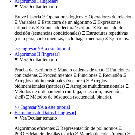
Algoritmos I [Ingresar]
Ver/Ocultar temario
Breve historia Ξ Operadores lógicos Ξ Operadores de relación
Ξ Variables Ξ Estructura de un algoritmo Ξ Expresiones
aritméticas Ξ Enunciado lectura/escritura Ξ Enunciado de
decisión (sentencias condicionales) Ξ Estructuras repetitivas
(ciclo para, ciclo mientras, ciclo haga-mientras) Ξ Ejercicios.
>> Ingresar YA a este tutorial
Algoritmos II [Ingresar]
Ver/Ocultar temario
Prueba de escritorio Ξ Manejo cadenas de texto Ξ Funciones
con cadenas Ξ Procedimientos Ξ Funciones Ξ Recursión Ξ
Arreglos unidimensionales (vectores) Ξ Arreglos
bidimensionales (matrices) Ξ Arreglos multidimensionales Ξ
Métodos de ordenamiento (burbuja, selección, inserción,
shell) Ξ Métodos de búsqueda (secuencial, binaria).
>> Ingresar YA a este tutorial
Estructuras de Datos I [Ingresar]
Ver/Ocultar temario
Algoritmos eficientes Ξ Representación de polinomios Ξ
POO Ξ Manejo de pilas (stack) Ξ Manejo de colas (queue) Ξ