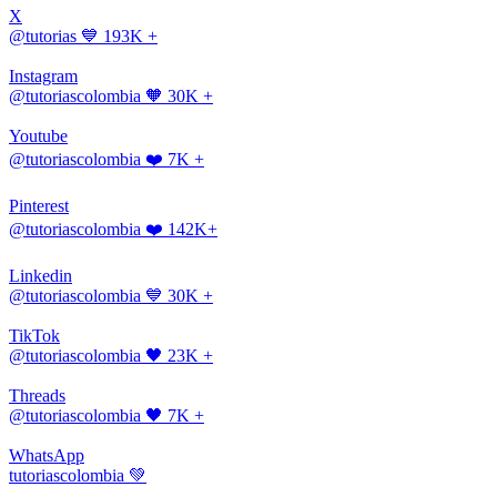
X
@tutorias
💙 193K +
Instagram
@tutoriascolombia
🧡 30K +
Youtube
@tutoriascolombia
❤️ 7K +
Pinterest
@tutoriascolombia
❤️ 142K+
Linkedin
@tutoriascolombia
💙 30K +
TikTok
@tutoriascolombia
🖤 23K +
Threads
@tutoriascolombia
🖤 7K +
WhatsApp
tutoriascolombia
💚