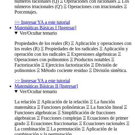
números racionales (Q) Ξ Operaciones con racionales Ξ Los
números irracionales (Q') Ξ Operaciones con irracionales Ξ
Porcentajes.
>> Ingresar YA a este tutorial
Matemáticas Básicas I [Ingresar]
Ver/Ocultar temario
Propiedades de los reales (R) Ξ Aplicación y operaciones con
los reales (R) Ξ Propiedades de los radicales Ξ Aplicación y
operación con los radicales Ξ Expresiones algebraicas Ξ
Operaciones con polinomios Ξ Productos notables Ξ
Factorización Ξ Ejercicios factorización Ξ División de
polinomios Ξ Método cociente residuo Ξ División sintética.
>> Ingresar YA a este tutorial
Matemáticas Básicas II [Ingresar]
Ver/Ocultar temario
La relación Ξ Aplicación de la relación Ξ La función
matemática Ξ Funciones polinómicas Ξ La función lineal Ξ
Funciones algebraicas Ξ Simplificación de fracciones
algebraicas Ξ Fracciones complejas Ξ Ecuaciones de primer
grado Ξ Ecuaciones fraccionarias Ξ Ecuaciones racionales Ξ
La combinación Ξ La permutación Ξ Aplicación de la
combinación y la permutación.