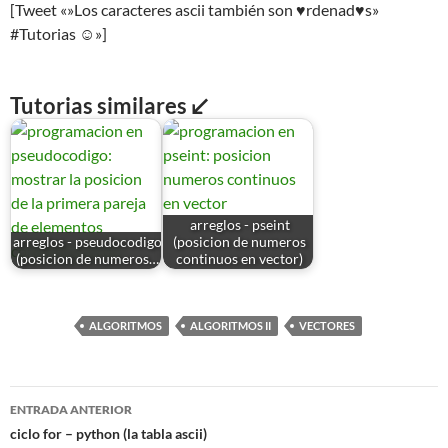
[Tweet «»Los caracteres ascii también son ♥rdenad♥s»
#Tutorias ☺»]
Tutorias similares ↙
arreglos - pseint
arreglos - pseudocodigo
(posicion de numeros
(posicion de numeros…
continuos en vector)
ALGORITMOS
ALGORITMOS II
VECTORES
Navegación
ENTRADA ANTERIOR
de
ciclo for – python (la tabla ascii)