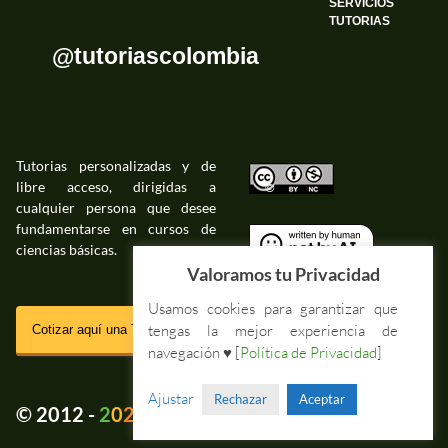
SERVICIOS
TUTORIAS
@tutoriascolombia
Tutorias personalizadas y de
libre acceso, dirigidas a
©
cualquier persona que desee
fundamentarse en cursos de
ciencias básicas.
©
Valoramos tu Privacidad
Usamos cookies para garantizar que
SSL
tengas la mejor experiencia de
Cotizar aquí una Tutoria Web
navegación ♥ [
Política de Privacidad
]
Impressum Tutorias.co
Ajustar
Rechazar
Aceptar
💚
© 2012 -
2
0
2
5