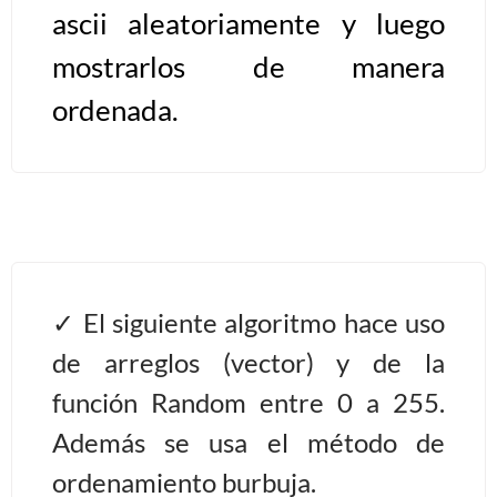
ascii aleatoriamente y luego
Algoritmos II [Ingresar]
mostrarlos de manera
ordenada.
Ver/Ocultar temario
Prueba de escritorio Ξ Manejo
cadenas de texto Ξ Funciones con
cadenas Ξ Procedimientos Ξ
Funciones Ξ Recursión Ξ Arreglos
unidimensionales (vectores) Ξ
Arreglos bidimensionales (matrices)
El siguiente algoritmo hace uso
Ξ Arreglos multidimensionales Ξ
de arreglos (vector) y de la
Métodos de ordenamiento (burbuja,
función Random entre 0 a 255.
selección, inserción, shell) Ξ
Métodos de búsqueda (secuencial,
Además se usa el método de
binaria).
ordenamiento burbuja.