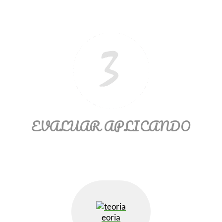
Ξ Solución ecuaciones cuadráticas
Ξ Fórmula del estudiante Ξ
Aplicación ecuaciones cuadráticas Ξ
Problemas ecuaciones cuadráticas
Ξ Función exponencial Ξ Función
logarítmica Ξ Sucesiones.
>> Ingresar YA a este tutorial
EVALUAR APLICANDO
eoria