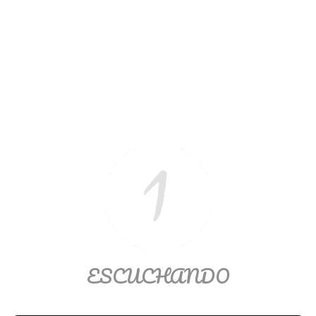
Ver/Ocultar temario
Propiedades de los reales (R) Ξ
Aplicación y operaciones con los
reales (R) Ξ Propiedades de los
radicales Ξ Aplicación y operación
con los radicales Ξ Expresiones
algebraicas Ξ Operaciones con
polinomios Ξ Productos notables Ξ
Factorización Ξ Ejercicios
factorización Ξ División de
polinomios Ξ Método cociente
residuo Ξ División sintética.
ESCUCHANDO
>> Ingresar YA a este tutorial