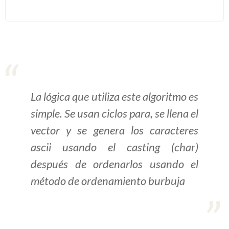
>> Ingresar YA a este tutorial
Estructuras de Datos I
[Ingresar]
Ver/Ocultar temario
La lógica que utiliza este algoritmo es
simple. Se usan ciclos para, se llena el
Algoritmos eficientes Ξ
vector y se genera los caracteres
Representación de polinomios Ξ
POO Ξ Manejo de pilas (stack) Ξ
ascii usando el casting (char)
Manejo de colas (queue) Ξ Listas
después de ordenarlos usando el
ligadas (LSL, LSLC, LDL, LDLC) Ξ
método de ordenamiento burbuja
Matrices dispersas Ξ
Representación de árboles Ξ
Representación de grafos.