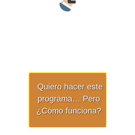
>> Ingresar YA a este tutorial
Matemáticas Básicas y
Elementales
Quiero hacer este
Matemáticas
programa… Pero
Elementales [Ingresar]
¿Cómo funciona?
Ver/Ocultar temario
La numeración Ξ Los números Ξ El