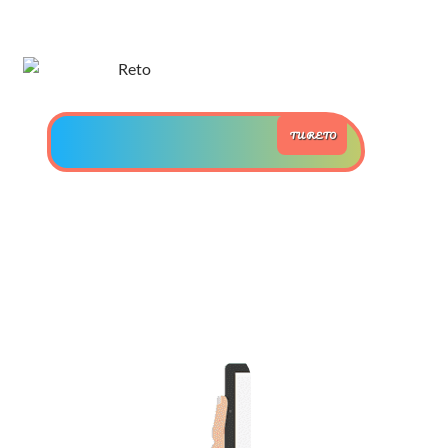
>> Ingresar YA a este tutorial
Estructuras de Datos II
TU RETO
[Ingresar]
Ver/Ocultar temario
Axiomatización Ξ Tablas de decisión
Ξ Polinomios como listas ligadas Ξ
Pilas como lista ligada Ξ Colas
como lista ligada Ξ Arreglos en
memoria Ξ Matrices dispersas en
vector y lista ligada Ξ Árboles
binarios Ξ Árboles AVL Ξ Grafos Ξ
Tratamiento de archivos.