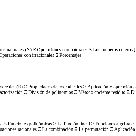
s naturales (N) Ξ Operaciones con naturales Ξ Los números enteros (
Operaciones con irracionales Ξ Porcentajes.
os reales (R) Ξ Propiedades de los radicales Ξ Aplicación y operación 
actorización Ξ División de polinomios Ξ Método cociente residuo Ξ Divi
ca Ξ Funciones polinómicas Ξ La función lineal Ξ Funciones algebraica
uaciones racionales Ξ La combinación Ξ La permutación Ξ Aplicación 