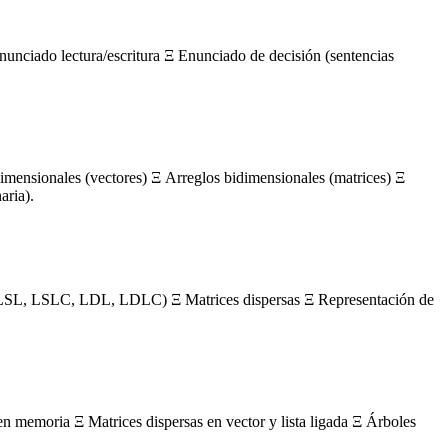
nunciado lectura/escritura Ξ Enunciado de decisión (sentencias
mensionales (vectores) Ξ Arreglos bidimensionales (matrices) Ξ
aria).
s (LSL, LSLC, LDL, LDLC) Ξ Matrices dispersas Ξ Representación de
en memoria Ξ Matrices dispersas en vector y lista ligada Ξ Árboles