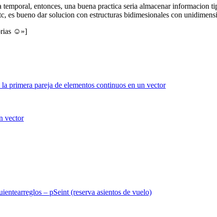
 temporal, entonces, una buena practica seria almacenar informacion t
 etc, es bueno dar solucion con estructuras bidimesionales con unidimen
orias ☺»]
uiente
arreglos – pSeint (reserva asientos de vuelo)