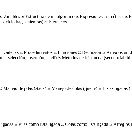
 Variables Ξ Estructura de un algoritmo Ξ Expresiones aritméticas Ξ E
ras, ciclo haga-mientras) Ξ Ejercicios.
on cadenas Ξ Procedimientos Ξ Funciones Ξ Recursión Ξ Arreglos unidi
, selección, inserción, shell) Ξ Métodos de búsqueda (secuencial, bin
Ξ Manejo de pilas (stack) Ξ Manejo de colas (queue) Ξ Listas ligada
igadas Ξ Pilas como lista ligada Ξ Colas como lista ligada Ξ Arreglos 