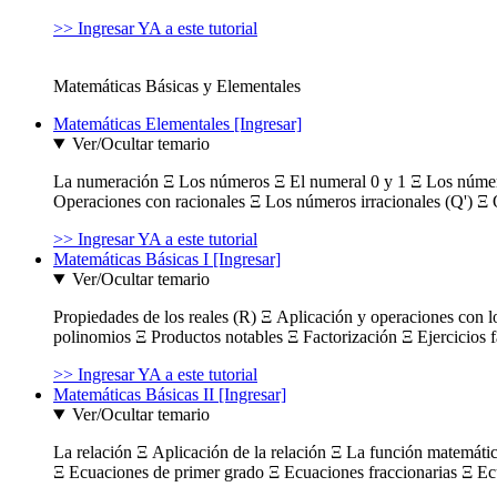
>> Ingresar YA a este tutorial
Matemáticas Básicas y Elementales
Matemáticas Elementales [Ingresar]
Ver/Ocultar temario
La numeración Ξ Los números Ξ El numeral 0 y 1 Ξ Los número
Operaciones con racionales Ξ Los números irracionales (Q') Ξ 
>> Ingresar YA a este tutorial
Matemáticas Básicas I [Ingresar]
Ver/Ocultar temario
Propiedades de los reales (R) Ξ Aplicación y operaciones con l
polinomios Ξ Productos notables Ξ Factorización Ξ Ejercicios f
>> Ingresar YA a este tutorial
Matemáticas Básicas II [Ingresar]
Ver/Ocultar temario
La relación Ξ Aplicación de la relación Ξ La función matemáti
Ξ Ecuaciones de primer grado Ξ Ecuaciones fraccionarias Ξ Ec