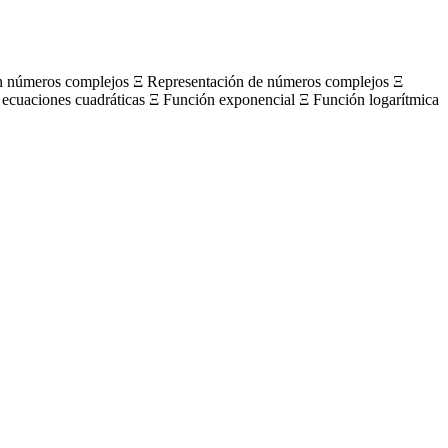
on números complejos Ξ Representación de números complejos Ξ
 ecuaciones cuadráticas Ξ Función exponencial Ξ Función logarítmica