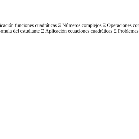
licación funciones cuadráticas Ξ Números complejos Ξ Operaciones c
órmula del estudiante Ξ Aplicación ecuaciones cuadráticas Ξ Problemas