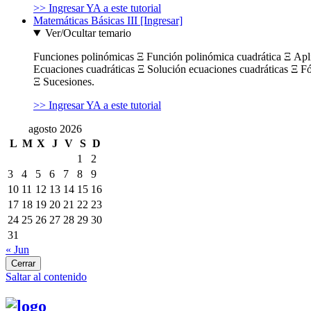
>> Ingresar YA a este tutorial
Matemáticas Básicas III [Ingresar]
Ver/Ocultar temario
Funciones polinómicas Ξ Función polinómica cuadrática Ξ Ap
Ecuaciones cuadráticas Ξ Solución ecuaciones cuadráticas Ξ F
Ξ Sucesiones.
>> Ingresar YA a este tutorial
agosto 2026
L
M
X
J
V
S
D
1
2
3
4
5
6
7
8
9
10
11
12
13
14
15
16
17
18
19
20
21
22
23
24
25
26
27
28
29
30
31
« Jun
Cerrar
Saltar al contenido