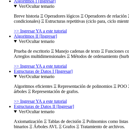
Algoritmos I [Ingresar]
Ver/Ocultar temario
Breve historia Ξ Operadores lógicos Ξ Operadores de relación Ξ
condicionales) Ξ Estructuras repetitivas (ciclo para, ciclo mient
>> Ingresar YA a este tutorial
Algoritmos II [Ingresar]
Ver/Ocultar temario
Prueba de escritorio Ξ Manejo cadenas de texto Ξ Funciones c
Arreglos multidimensionales Ξ Métodos de ordenamiento (burbuja
>> Ingresar YA a este tutorial
Estructuras de Datos I [Ingresar]
Ver/Ocultar temario
Algoritmos eficientes Ξ Representación de polinomios Ξ POO 
árboles Ξ Representación de grafos.
>> Ingresar YA a este tutorial
Estructuras de Datos II [Ingresar]
Ver/Ocultar temario
Axiomatización Ξ Tablas de decisión Ξ Polinomios como listas l
binarios Ξ Árboles AVL Ξ Grafos Ξ Tratamiento de archivos.