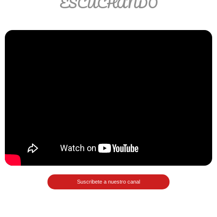
ESCUCHANDO
Ver/Ocultar temario
Propiedades de los reales (R) Ξ
Aplicación y operaciones con los
reales (R) Ξ Propiedades de los
radicales Ξ Aplicación y operación
con los radicales Ξ Expresiones
algebraicas Ξ Operaciones con
polinomios Ξ Productos notables Ξ
Factorización Ξ Ejercicios
factorización Ξ División de
polinomios Ξ Método cociente
residuo Ξ División sintética.
Suscribete a nuestro canal
>> Ingresar YA a este tutorial