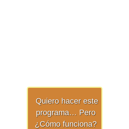
>> Ingresar YA a este tutorial
Estructuras de Datos II
[Ingresar]
Ver/Ocultar temario
Axiomatización Ξ Tablas de decisión
Ξ Polinomios como listas ligadas Ξ
Pilas como lista ligada Ξ Colas
como lista ligada Ξ Arreglos en
memoria Ξ Matrices dispersas en
Quiero hacer este
vector y lista ligada Ξ Árboles
programa… Pero
binarios Ξ Árboles AVL Ξ Grafos Ξ
¿Cómo funciona?
Tratamiento de archivos.