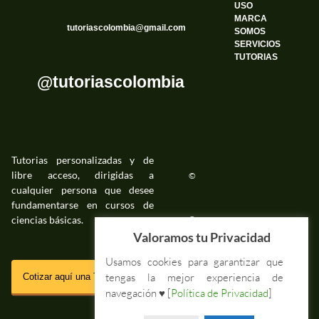
USO
MARCA
tutoriascolombia@gmail.com
SOMOS
SERVICIOS
TUTORIAS
@tutoriascolombia
Tutorias personalizadas y de
libre acceso, dirigidas a
©
cualquier persona que desee
fundamentarse en cursos de
ciencias básicas.
©
Valoramos tu Privacidad
Usamos cookies para garantizar que
SSL
tengas la mejor experiencia de
Cotizar aquí una Tutoria Web
navegación ♥ [
Política de Privacidad
]
Impressum Tutorias.co