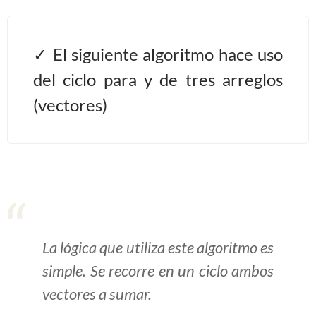
Algoritmos II [Ingresar]
El siguiente algoritmo hace uso
Ver/Ocultar temario
del ciclo para y de tres arreglos
Prueba de escritorio Ξ Manejo
(vectores)
cadenas de texto Ξ Funciones con
cadenas Ξ Procedimientos Ξ
Funciones Ξ Recursión Ξ Arreglos
unidimensionales (vectores) Ξ
Arreglos bidimensionales (matrices)
Ξ Arreglos multidimensionales Ξ
Métodos de ordenamiento (burbuja,
La lógica que utiliza este algoritmo es
selección, inserción, shell) Ξ
simple. Se recorre en un ciclo ambos
Métodos de búsqueda (secuencial,
vectores a sumar.
binaria).