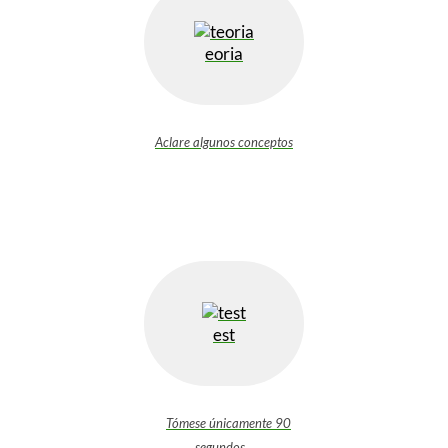
Ξ Solución ecuaciones cuadráticas
Ξ Fórmula del estudiante Ξ
eoria
Aplicación ecuaciones cuadráticas Ξ
Problemas ecuaciones cuadráticas
Ξ Función exponencial Ξ Función
Aclare algunos conceptos
logarítmica Ξ Sucesiones.
>> Ingresar YA a este tutorial
est
Tómese únicamente 90
segundos