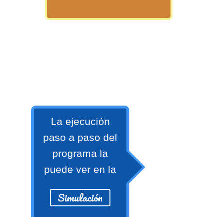
>> Ingresar YA a este tutorial
Matemáticas Básicas y
La ejecución
Elementales
paso a paso del
programa la
Matemáticas
Elementales [Ingresar]
puede ver en la
Ver/Ocultar temario
Simulación
La numeración Ξ Los números Ξ El