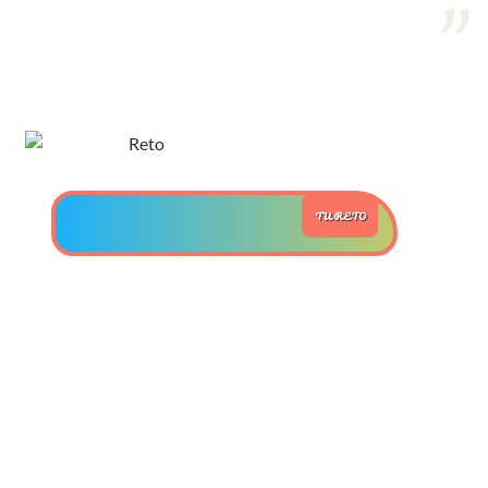
>> Ingresar YA a este tutorial
Estructuras de Datos I
[Ingresar]
Ver/Ocultar temario
TU RETO
Algoritmos eficientes Ξ
Representación de polinomios Ξ
POO Ξ Manejo de pilas (stack) Ξ
Manejo de colas (queue) Ξ Listas
ligadas (LSL, LSLC, LDL, LDLC) Ξ
Matrices dispersas Ξ
Representación de árboles Ξ
Representación de grafos.